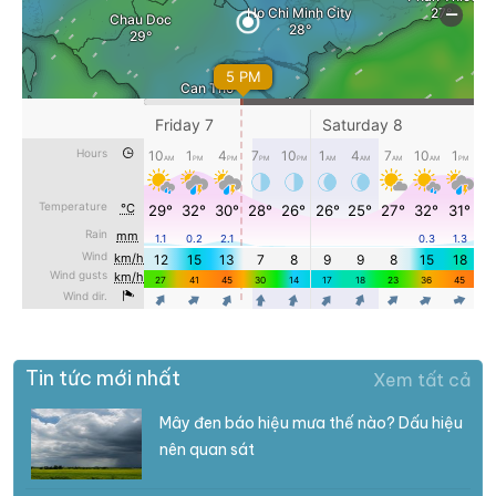
Tin tức mới nhất
Xem tất cả
Mây đen báo hiệu mưa thế nào? Dấu hiệu
nên quan sát