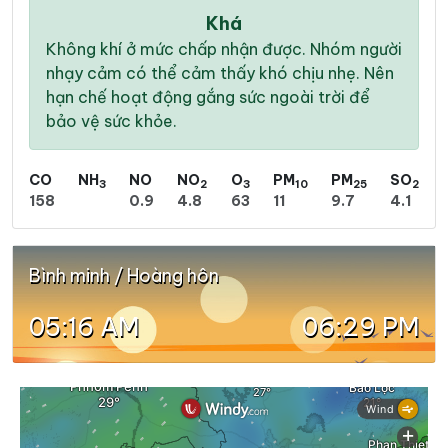
Khá
Không khí ở mức chấp nhận được. Nhóm người
nhạy cảm có thể cảm thấy khó chịu nhẹ. Nên
hạn chế hoạt động gắng sức ngoài trời để
bảo vệ sức khỏe.
CO
NH
NO
NO
O
PM
PM
SO
3
2
3
10
25
2
158
0.9
4.8
63
11
9.7
4.1
Bình minh / Hoàng hôn
05:16 AM
06:29 PM