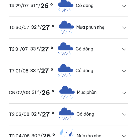
26 °
31 °
/
Có dông
T4 29/07
27 °
32 °
/
Mưa phùn nhẹ
T5 30/07
27 °
33 °
/
Có dông
T6 31/07
27 °
33 °
/
Có dông
T7 01/08
26 °
31 °
/
Mưa phùn
CN 02/08
27 °
32 °
/
Có dông
T2 03/08
26 °
30 °
/
Mưa rào nhẹ
T3 04/08