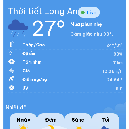
Thời tiết Long An
Live
27°
Mưa phùn nhẹ
Cảm giác như 33°.
Thấp/Cao
24°/31°
Độ ẩm
88%
Tầm nhìn
7 km
Gió
10.2 km/h
Điểm ngưng
24.84 °
UV
5.5
Nhiệt độ
Ngày
Đêm
Sáng
Tối