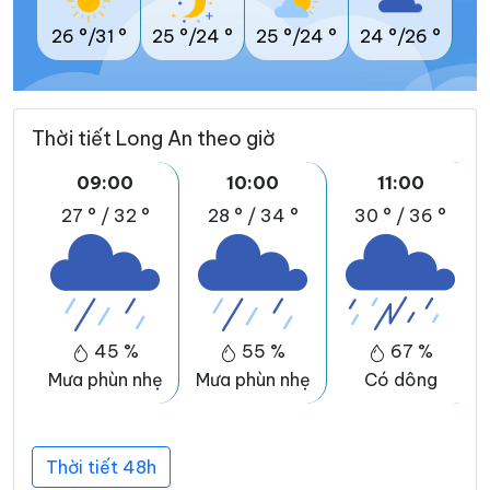
26 °/31 °
25 °/24 °
25 °/24 °
24 °/26 °
Thời tiết Long An theo giờ
09:00
10:00
11:00
27 °
/
32 °
28 °
/
34 °
30 °
/
36 °
45 %
55 %
67 %
Mưa phùn nhẹ
Mưa phùn nhẹ
Có dông
Thời tiết 48h