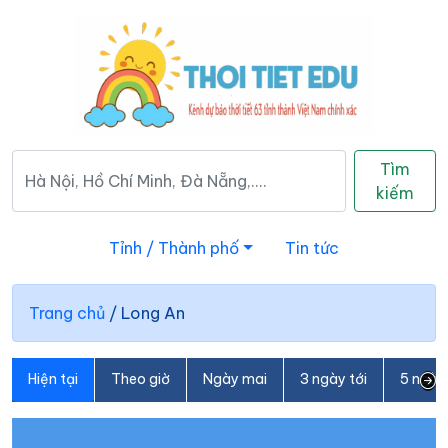
Tìm
kiếm
Tỉnh / Thành phố
Tin tức
Trang chủ
/
Long An
Hiện tại
Theo giờ
Ngày mai
3 ngày tới
5 ngày 