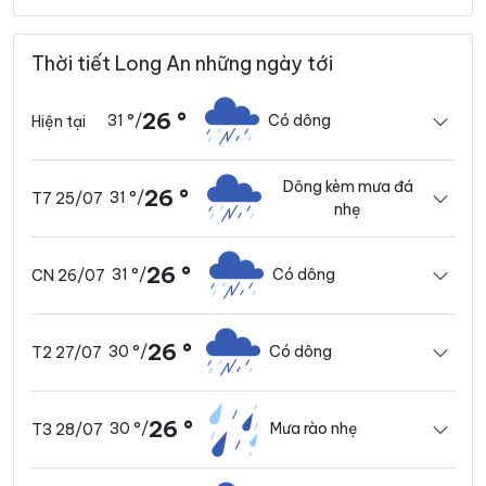
Thời tiết Long An những ngày tới
26 °
31 °
/
Có dông
Hiện tại
Dông kèm mưa đá
26 °
31 °
/
T7 25/07
nhẹ
26 °
31 °
/
Có dông
CN 26/07
26 °
30 °
/
Có dông
T2 27/07
26 °
30 °
/
Mưa rào nhẹ
T3 28/07