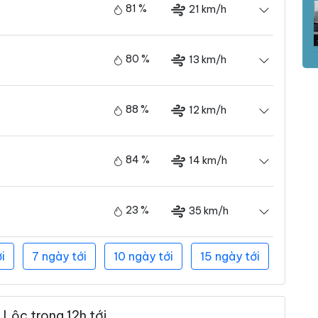
81 %
21 km/h
80 %
13 km/h
88 %
12 km/h
84 %
14 km/h
23 %
35 km/h
i
7 ngày tới
10 ngày tới
15 ngày tới
 Lộc trong 12h tới