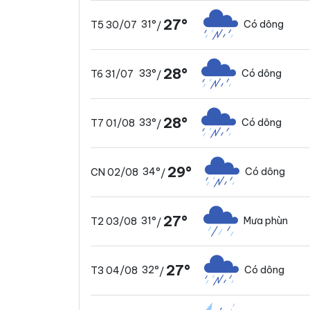
27°
31°
Có dông
T5 30/07
/
28°
33°
Có dông
T6 31/07
/
28°
33°
Có dông
T7 01/08
/
29°
34°
Có dông
CN 02/08
/
27°
31°
Mưa phùn
T2 03/08
/
27°
32°
Có dông
T3 04/08
/