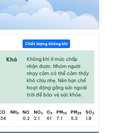
Chất lượng không khí
20:00
21:00
22:00
Khá
Không khí ở mức chấp
26 °
/
31 °
26 °
/
31 °
26 °
/
31 °
nhận được. Nhóm người
nhạy cảm có thể cảm thấy
khó chịu nhẹ. Nên hạn chế
hoạt động gắng sức ngoài
trời để bảo vệ sức khỏe.
53 %
38 %
27 %
Nhiều mây
Nhiều mây
Nhiều mây
CO
NH
NO
NO
O
PM
PM
SO
3
2
3
10
25
2
134
0.2
2.1
61
7.1
5.3
1.8