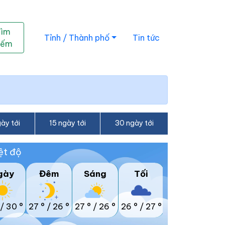
Tìm
Tỉnh / Thành phố
Tin tức
iếm
ày tới
15 ngày tới
30 ngày tới
ệt độ
gày
Đêm
Sáng
Tối
/
30 °
27 °
/
26 °
27 °
/
26 °
26 °
/
27 °