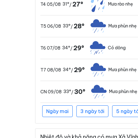
27°
31°
Mưa rào nhẹ
T4 05/08
/
28°
33°
Mưa phùn nhẹ
T5 06/08
/
29°
34°
Có dông
T6 07/08
/
29°
34°
Mưa phùn nhẹ
T7 08/08
/
30°
33°
Mưa phùn nhẹ
CN 09/08
/
Ngày mai
3 ngày tới
5 ngày tớ
Nhiệt độ và khả năng có mưa Xã Vĩnh