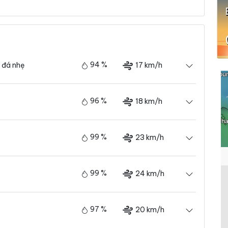
94 %
17 km/h
 đá nhẹ
96 %
18 km/h
99 %
23 km/h
99 %
24 km/h
97 %
20 km/h