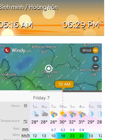
Bình minh / Hoàng hôn
05:16 AM
06:29 PM