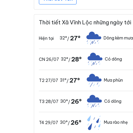
Thời tiết Xã Vĩnh Lộc những ngày tới
27°
32°
Dông kèm mưa
Hiện tại
/
28°
32°
Có dông
CN 26/07
/
27°
31°
Mưa phùn
T2 27/07
/
26°
30°
Có dông
T3 28/07
/
26°
30°
Mưa rào nhẹ
T4 29/07
/