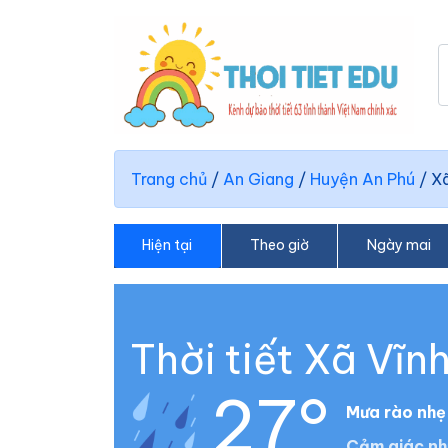
Trang chủ
/
An Giang
/
Huyện An Phú
/
Xã
Hiện tại
Theo giờ
Ngày mai
Thời tiết Xã Vĩn
27°
Mưa rào nhẹ
Cảm giác nh