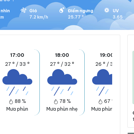
nhìn
Gió
Điểm ngưng
UV
km
7.2 km/h
25.77 °
3.65
17:00
18:00
19:00
27 °
/
33 °
27 °
/
32 °
26 °
/
31 °
88 %
78 %
67 %
Mưa phùn
Mưa phùn nhẹ
Mưa phùn nhẹ