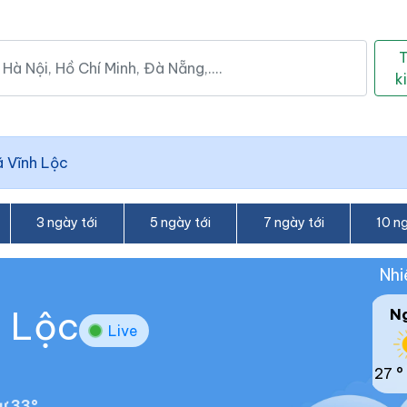
k
 Vĩnh Lộc
3 ngày tới
5 ngày tới
7 ngày tới
10 ng
Nhi
h Lộc
N
Live
27 °
ư 33°.