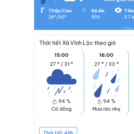
Thấp/Cao
Độ ẩm
Tầm 
26°/30°
93%
3.7 
Thời tiết Xã Vĩnh Lộc theo giờ
15:00
16:00
27 °
/
31 °
27 °
/
33 °
94 %
94 %
Có dông
Mưa rào nhẹ
Thời tiết 48h