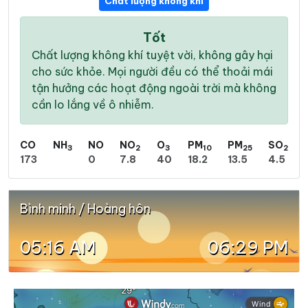
Chất lượng không khí
Tốt
Chất lượng không khí tuyệt vời, không gây hại
cho sức khỏe. Mọi người đều có thể thoải mái
tận hưởng các hoạt động ngoài trời mà không
cần lo lắng về ô nhiễm.
CO
NH
NO
NO
O
PM
PM
SO
3
2
3
10
25
2
173
0
7.8
40
18.2
13.5
4.5
Bình minh / Hoàng hôn
05:16 AM
06:29 PM