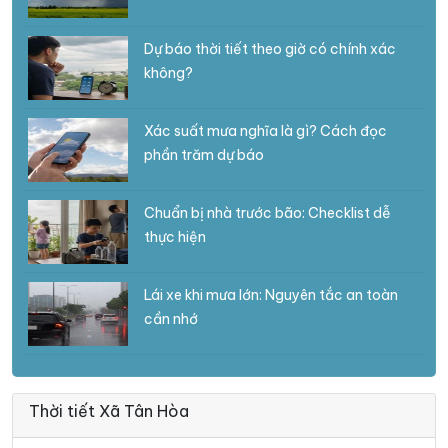
Dự báo thời tiết theo giờ có chính xác
không?
Xác suất mưa nghĩa là gì? Cách đọc
phần trăm dự báo
Chuẩn bị nhà trước bão: Checklist dễ
thực hiện
Lái xe khi mưa lớn: Nguyên tắc an toàn
cần nhớ
Thời tiết Xã Tân Hòa