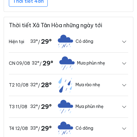
Thời tiết 48h
Thời tiết Xã Tân Hòa những ngày tới
29°
33°
Có dông
Hiện tại
/
29°
32°
Mưa phùn nhẹ
CN 09/08
/
28°
32°
Mưa rào nhẹ
T2 10/08
/
29°
32°
Mưa phùn nhẹ
T3 11/08
/
29°
33°
Có dông
T4 12/08
/