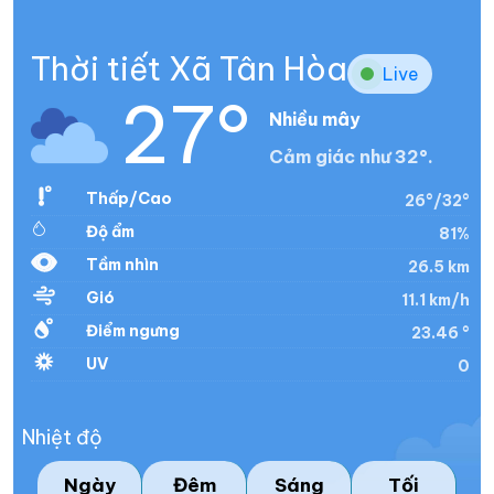
Thời tiết Xã Tân Hòa
Live
27°
Nhiều mây
Cảm giác như 32°.
Thấp/Cao
26°/32°
Độ ẩm
81%
Tầm nhìn
26.5 km
Gió
11.1 km/h
Điểm ngưng
23.46 °
UV
0
Nhiệt độ
Ngày
Đêm
Sáng
Tối