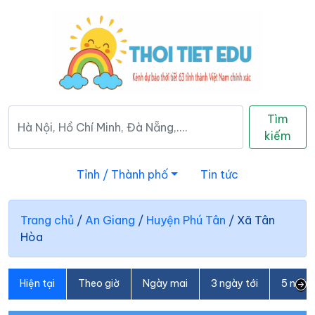
Tìm
kiếm
Tỉnh / Thành phố
Tin tức
Trang chủ
/
An Giang
/
Huyện Phú Tân
/
Xã Tân
Hòa
Hiện tại
Theo giờ
Ngày mai
3 ngày tới
5 ngày 