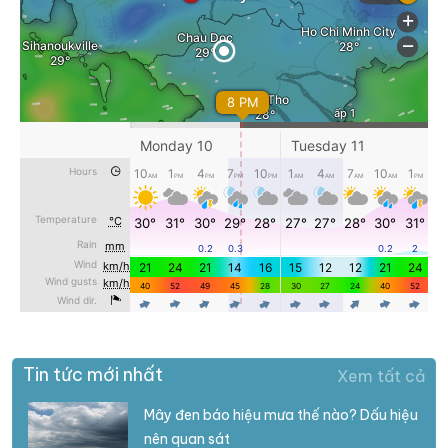
Tin tức mới nhất
Xem tất cả
Mây đen báo hiệu mưa thế nào? Dấu hiệu
nên quan sát