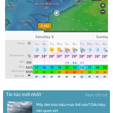
Tin tức mới nhất
Xem tất cả
Mây đen báo hiệu mưa thế nào? Dấu hiệu
nên quan sát