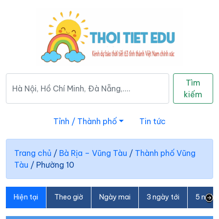
Tìm
kiếm
Tỉnh / Thành phố
Tin tức
Trang chủ
/
Bà Rịa – Vũng Tàu
/
Thành phố Vũng
Tàu
/
Phường 10
Hiện tại
Theo giờ
Ngày mai
3 ngày tới
5 ngày 