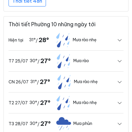
Thời tiết 48h
Thời tiết Phường 10 những ngày tới
28°
31°
Mưa rào nhẹ
Hiện tại
/
27°
30°
Mưa rào
T7 25/07
/
27°
31°
Mưa rào nhẹ
CN 26/07
/
27°
30°
Mưa rào nhẹ
T2 27/07
/
27°
30°
Mưa phùn
T3 28/07
/