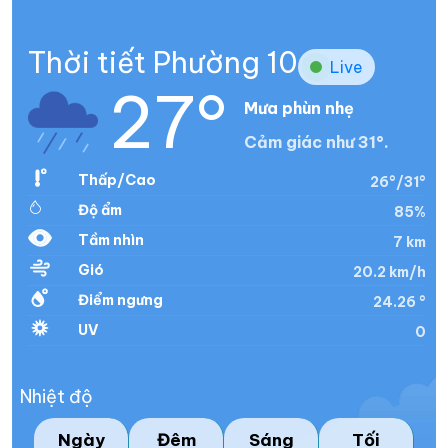
Thời tiết Phường 10
Live
27°
Mưa phùn nhẹ
Cảm giác như 31°.
Thấp/Cao
26°/31°
Độ ẩm
85%
Tầm nhìn
7 km
Gió
20.2 km/h
Điểm ngưng
24.26 °
UV
0
Nhiệt độ
Ngày
Đêm
Sáng
Tối