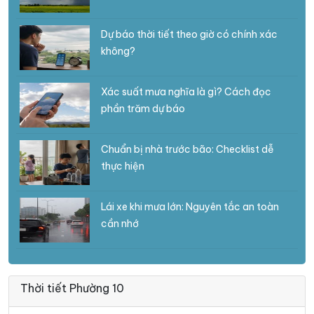
Dự báo thời tiết theo giờ có chính xác
không?
Xác suất mưa nghĩa là gì? Cách đọc
phần trăm dự báo
Chuẩn bị nhà trước bão: Checklist dễ
thực hiện
Lái xe khi mưa lớn: Nguyên tắc an toàn
cần nhớ
Thời tiết Phường 10