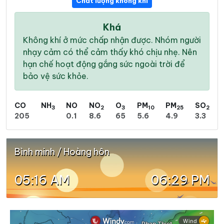
Chất lượng không khí
Khá
Không khí ở mức chấp nhận được. Nhóm người
nhạy cảm có thể cảm thấy khó chịu nhẹ. Nên
hạn chế hoạt động gắng sức ngoài trời để
bảo vệ sức khỏe.
CO
NH
NO
NO
O
PM
PM
SO
3
2
3
10
25
2
205
0.1
8.6
65
5.6
4.9
3.3
Bình minh / Hoàng hôn
05:16 AM
06:29 PM