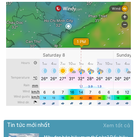
Tin tức mới nhất
Xem tất cả