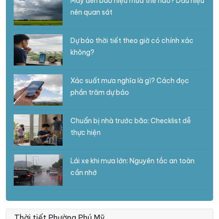
Mây đen báo hiệu mưa thế nào? Dấu hiệu
nên quan sát
Dự báo thời tiết theo giờ có chính xác
không?
Xác suất mưa nghĩa là gì? Cách đọc
phần trăm dự báo
Chuẩn bị nhà trước bão: Checklist dễ
thực hiện
Lái xe khi mưa lớn: Nguyên tắc an toàn
cần nhớ
Thời tiết Phường Phú Mỹ