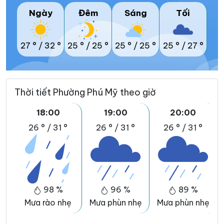
Ngày
Đêm
Sáng
Tối
27 °
/
32 °
25 °
/
25 °
25 °
/
25 °
25 °
/
27 °
Thời tiết Phường Phú Mỹ theo giờ
18:00
19:00
20:00
26 °
/
31 °
26 °
/
31 °
26 °
/
31 °
98 %
96 %
89 %
Mưa rào nhẹ
Mưa phùn nhẹ
Mưa phùn nhẹ