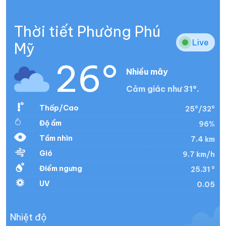
Thời tiết Phường Phú
Live
Mỹ
26°
Nhiều mây
Cảm giác như 31°.
Thấp/Cao
25°/32°
Độ ẩm
96%
Tầm nhìn
7.4 km
Gió
9.7 km/h
Điểm ngưng
25.31 °
UV
0.05
Nhiệt độ