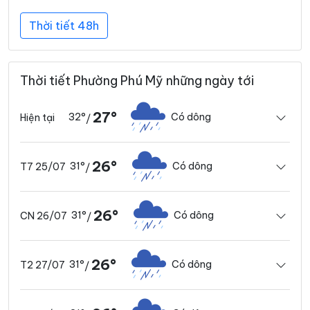
Thời tiết 48h
Thời tiết Phường Phú Mỹ những ngày tới
27°
32°
Có dông
Hiện tại
/
26°
31°
Có dông
T7 25/07
/
26°
31°
Có dông
CN 26/07
/
26°
31°
Có dông
T2 27/07
/