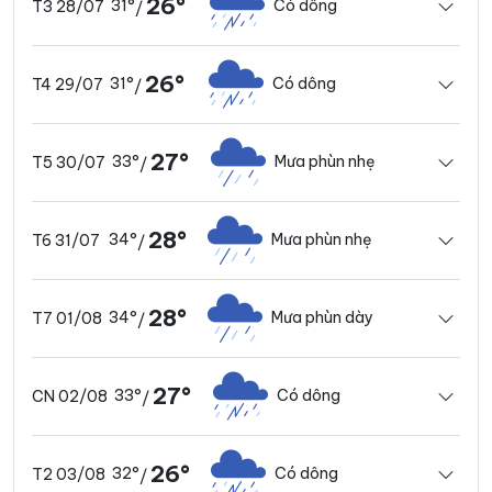
26°
31°
Có dông
T3 28/07
/
26°
31°
Có dông
T4 29/07
/
27°
33°
Mưa phùn nhẹ
T5 30/07
/
28°
34°
Mưa phùn nhẹ
T6 31/07
/
28°
34°
Mưa phùn dày
T7 01/08
/
27°
33°
Có dông
CN 02/08
/
26°
32°
Có dông
T2 03/08
/