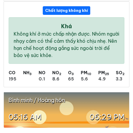
Chất lượng không khí
Khá
Không khí ở mức chấp nhận được. Nhóm người
nhạy cảm có thể cảm thấy khó chịu nhẹ. Nên
hạn chế hoạt động gắng sức ngoài trời để
bảo vệ sức khỏe.
CO
NH
NO
NO
O
PM
PM
SO
3
2
3
10
25
2
195
0.1
8.6
65
5.6
4.9
3.3
Bình minh / Hoàng hôn
05:16 AM
06:29 PM