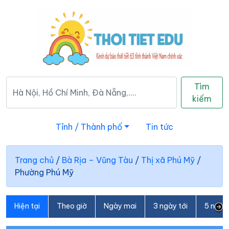
Tìm
kiếm
Tỉnh / Thành phố
Tin tức
Trang chủ
/
Bà Rịa – Vũng Tàu
/
Thị xã Phú Mỹ
/
Phường Phú Mỹ
Hiện tại
Theo giờ
Ngày mai
3 ngày tới
5 ngày 