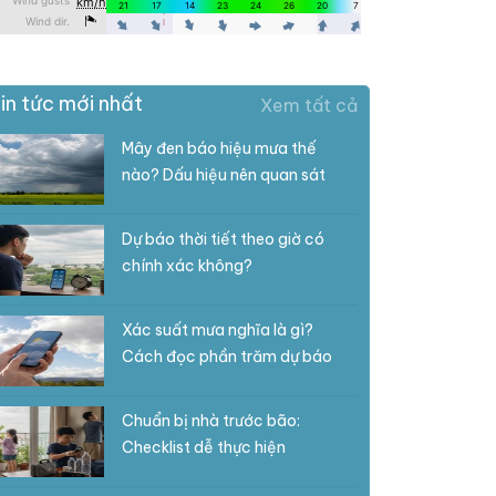
in tức mới nhất
Xem tất cả
Mây đen báo hiệu mưa thế
nào? Dấu hiệu nên quan sát
Dự báo thời tiết theo giờ có
chính xác không?
Xác suất mưa nghĩa là gì?
Cách đọc phần trăm dự báo
Chuẩn bị nhà trước bão:
Checklist dễ thực hiện