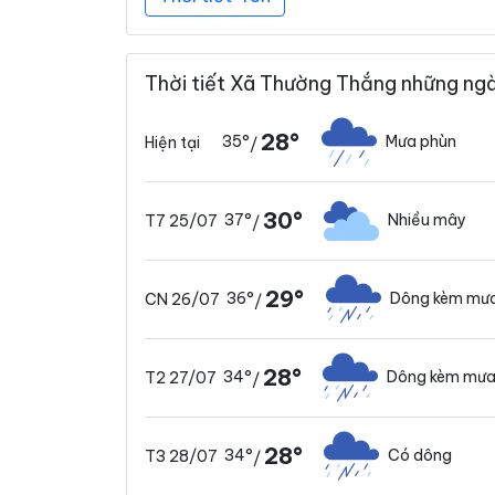
Thời tiết Xã Thường Thắng những ngà
28°
35°
Mưa phùn
Hiện tại
/
30°
37°
Nhiều mây
T7 25/07
/
29°
36°
Dông kèm mưa
CN 26/07
/
28°
34°
Dông kèm mưa
T2 27/07
/
28°
34°
Có dông
T3 28/07
/