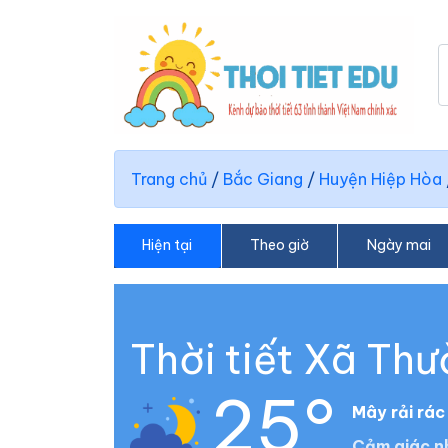
Trang chủ
/
Bắc Giang
/
Huyện Hiệp Hòa
Hiện tại
Theo giờ
Ngày mai
Thời tiết Xã Th
25°
Mây rải rác
Cảm giác nh