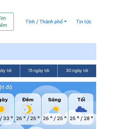
Tìm
Tỉnh / Thành phố
Tin tức
iếm
ày tới
15 ngày tới
30 ngày tới
ệt độ
gày
Đêm
Sáng
Tối
/
33 °
26 °
/
25 °
26 °
/
25 °
25 °
/
28 °