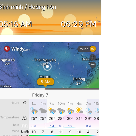
Bình minh / Hoàng hôn
05:16 AM
06:29 PM