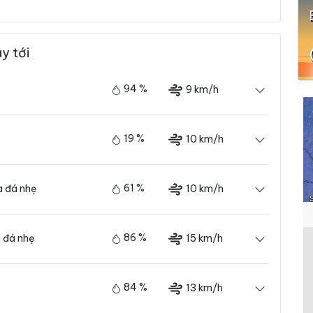
y tới
94 %
9 km/h
19 %
10 km/h
61 %
10 km/h
 đá nhẹ
86 %
15 km/h
 đá nhẹ
84 %
13 km/h