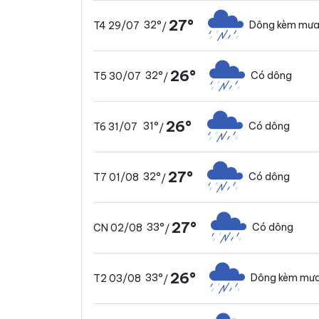
27°
32°
Dông kèm mưa
T4 29/07
/
26°
32°
Có dông
T5 30/07
/
26°
31°
Có dông
T6 31/07
/
27°
32°
Có dông
T7 01/08
/
27°
33°
Có dông
CN 02/08
/
26°
33°
Dông kèm mưa
T2 03/08
/