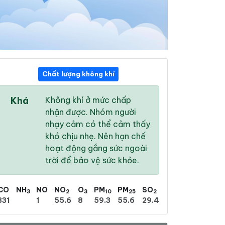
Chất lượng không khí
07:00
08:00
09:00
Khá
Không khí ở mức chấp
26 °
/
31 °
27 °
/
32 °
29 °
/
34 °
nhận được. Nhóm người
nhạy cảm có thể cảm thấy
khó chịu nhẹ. Nên hạn chế
hoạt động gắng sức ngoài
trời để bảo vệ sức khỏe.
67 %
53 %
37 %
Trời ít mây
Mây rải rác
Trời ít mây
CO
NH
NO
NO
O
PM
PM
SO
3
2
3
10
25
2
331
1
55.6
8
59.3
55.6
29.4