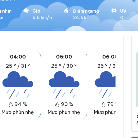
 nhìn
Gió
Điểm ngưng
UV
 km
5.6 km/h
24.66 °
0
04:00
05:00
06:00
25 °
/
31 °
25 °
/
30 °
25 °
/
30 °
94 %
90 %
79 %
Mưa phùn nhẹ
Mưa phùn nhẹ
Mưa phùn nhẹ