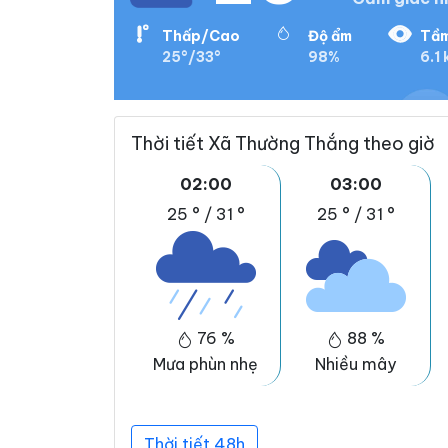
Thấp/Cao
Độ ẩm
Tầm
25°/33°
98%
6.1
Thời tiết Xã Thường Thắng theo giờ
02:00
03:00
25 °
/
31 °
25 °
/
31 °
76 %
88 %
Mưa phùn nhẹ
Nhiều mây
Thời tiết 48h