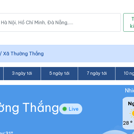
k
/
Xã Thường Thắng
3 ngày tới
5 ngày tới
7 ngày tới
10 ng
Nhi
ường Thắng
N
Live
28 °
ư 31°.