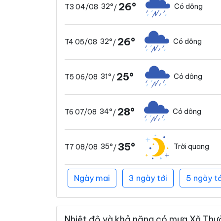
26°
32°
Có dông
T3 04/08
/
26°
32°
Có dông
T4 05/08
/
25°
31°
Có dông
T5 06/08
/
28°
34°
Có dông
T6 07/08
/
35°
35°
Trời quang
T7 08/08
/
Ngày mai
3 ngày tới
5 ngày tớ
Nhiệt độ và khả năng có mưa Xã Thườ