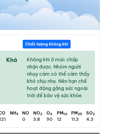
Chất lượng không khí
22:00
23:00
00:00
Khá
Không khí ở mức chấp
27 °
/
33 °
27 °
/
33 °
26 °
/
32 °
nhận được. Nhóm người
nhạy cảm có thể cảm thấy
khó chịu nhẹ. Nên hạn chế
hoạt động gắng sức ngoài
trời để bảo vệ sức khỏe.
2 %
2 %
3 %
Trời quang
Trời quang
Trời ít mây
CO
NH
NO
NO
O
PM
PM
SO
3
2
3
10
25
2
221
0
3.8
90
12
11.3
4.3