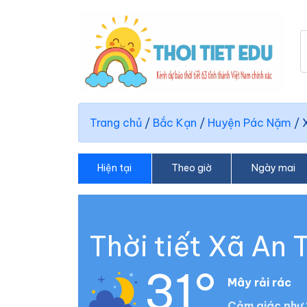
Trang chủ
/
Bắc Kạn
/
Huyện Pác Nặm
/
Hiện tại
Theo giờ
Ngày mai
Thời tiết Xã An
31°
Mây rải rác
Cảm giác như 