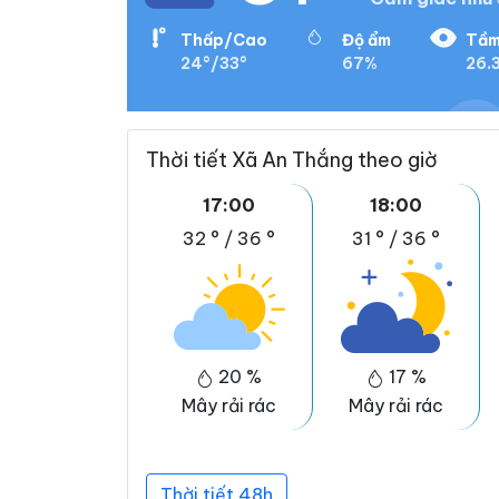
Thấp/Cao
Độ ẩm
Tầm
24°/33°
67%
26.
Thời tiết Xã An Thắng theo giờ
17:00
18:00
32 °
/
36 °
31 °
/
36 °
20 %
17 %
Mây rải rác
Mây rải rác
Thời tiết 48h