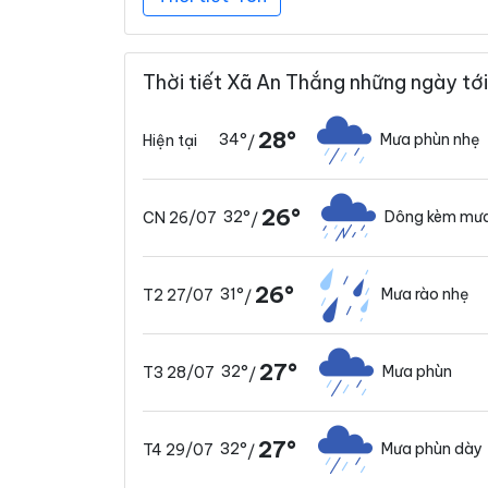
Thời tiết Xã An Thắng những ngày tới
28°
34°
Mưa phùn nhẹ
Hiện tại
/
26°
32°
Dông kèm mưa
CN 26/07
/
26°
31°
Mưa rào nhẹ
T2 27/07
/
27°
32°
Mưa phùn
T3 28/07
/
27°
32°
Mưa phùn dày
T4 29/07
/