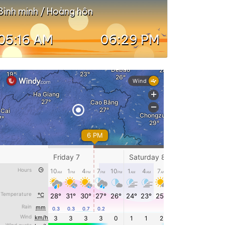
Bình minh / Hoàng hôn
05:16 AM
06:29 PM