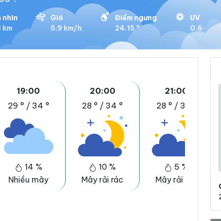
 nhìn
Gió
Điểm ngưng
UV
3 km
5.9 km/h
24.15 °
0.6
19:00
20:00
21:00
29 °
/
34 °
28 °
/
34 °
28 °
/
33 °
14 %
10 %
5 %
Nhiều mây
Mây rải rác
Mây rải rác