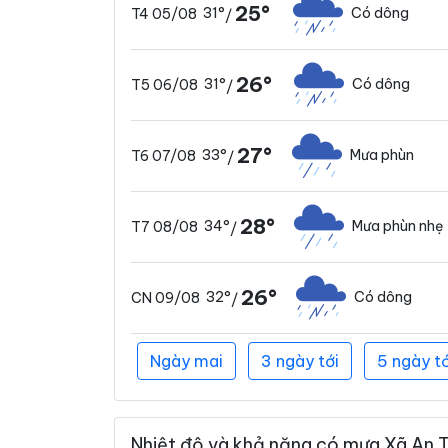
25°
31°
Có dông
T4 05/08
/
26°
31°
Có dông
T5 06/08
/
27°
33°
Mưa phùn
T6 07/08
/
28°
34°
Mưa phùn nhẹ
T7 08/08
/
26°
32°
Có dông
CN 09/08
/
Ngày mai
3 ngày tới
5 ngày tớ
Nhiệt độ và khả năng có mưa Xã An T