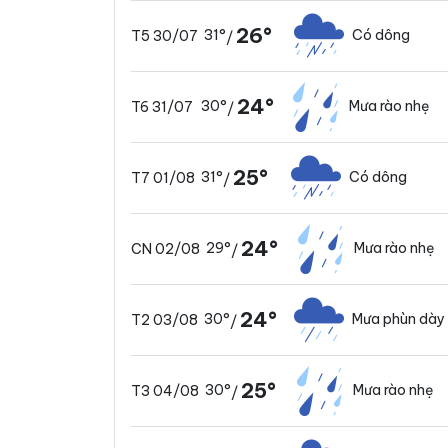
26°
31°
Có dông
T5 30/07
/
24°
30°
Mưa rào nhẹ
T6 31/07
/
25°
31°
Có dông
T7 01/08
/
24°
29°
Mưa rào nhẹ
CN 02/08
/
24°
30°
Mưa phùn dày
T2 03/08
/
25°
30°
Mưa rào nhẹ
T3 04/08
/