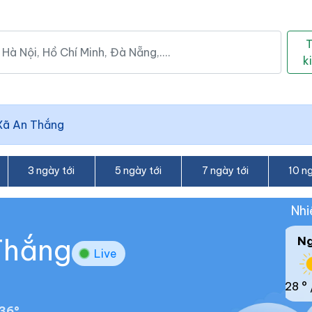
k
Xã An Thắng
3 ngày tới
5 ngày tới
7 ngày tới
10 ng
Nhi
 Thắng
N
Live
28 °
36°.