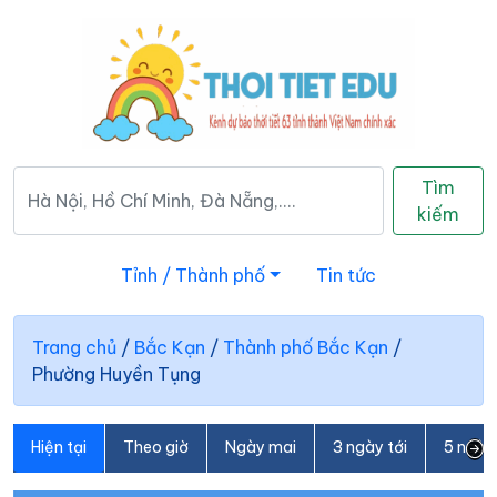
Tìm
kiếm
Tỉnh / Thành phố
Tin tức
Trang chủ
/
Bắc Kạn
/
Thành phố Bắc Kạn
/
Phường Huyền Tụng
Hiện tại
Theo giờ
Ngày mai
3 ngày tới
5 ngày 