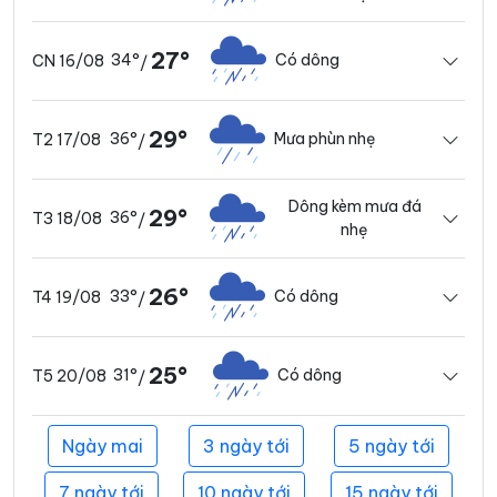
27°
34°
Có dông
CN 16/08
/
29°
36°
Mưa phùn nhẹ
T2 17/08
/
Dông kèm mưa đá
29°
36°
T3 18/08
/
nhẹ
26°
33°
Có dông
T4 19/08
/
25°
31°
Có dông
T5 20/08
/
Ngày mai
3 ngày tới
5 ngày tới
7 ngày tới
10 ngày tới
15 ngày tới