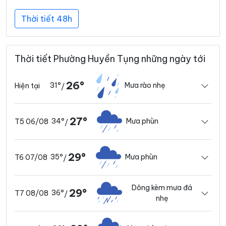
Thời tiết 48h
Thời tiết Phường Huyền Tụng những ngày tới
26°
31°
Mưa rào nhẹ
Hiện tại
/
27°
34°
Mưa phùn
T5 06/08
/
29°
35°
Mưa phùn
T6 07/08
/
Dông kèm mưa đá
29°
36°
T7 08/08
/
nhẹ