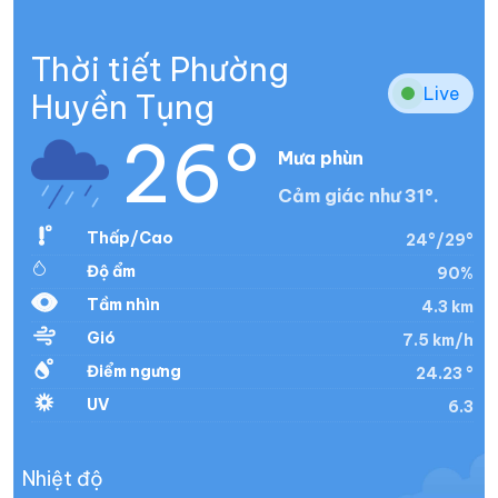
Thời tiết Phường
Live
Huyền Tụng
26°
Mưa phùn
Cảm giác như 31°.
Thấp/Cao
24°/29°
Độ ẩm
90%
Tầm nhìn
4.3 km
Gió
7.5 km/h
Điểm ngưng
24.23 °
UV
6.3
Nhiệt độ