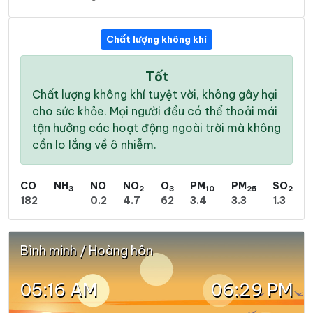
Chất lượng không khí
Tốt
Chất lượng không khí tuyệt vời, không gây hại
cho sức khỏe. Mọi người đều có thể thoải mái
tận hưởng các hoạt động ngoài trời mà không
cần lo lắng về ô nhiễm.
CO
NH
NO
NO
O
PM
PM
SO
3
2
3
10
25
2
182
0.2
4.7
62
3.4
3.3
1.3
Bình minh / Hoàng hôn
05:16 AM
06:29 PM