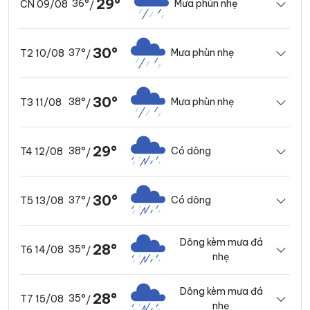
29°
36°
Mưa phùn nhẹ
CN 09/08
/
30°
37°
Mưa phùn nhẹ
T2 10/08
/
30°
38°
Mưa phùn nhẹ
T3 11/08
/
29°
38°
Có dông
T4 12/08
/
30°
37°
Có dông
T5 13/08
/
Dông kèm mưa đá
28°
35°
T6 14/08
/
nhẹ
Dông kèm mưa đá
28°
35°
T7 15/08
/
nhẹ