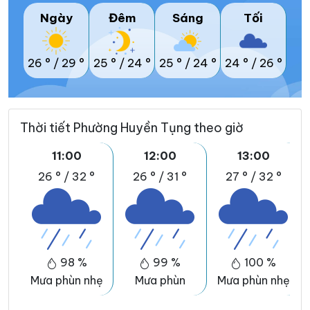
Ngày
Đêm
Sáng
Tối
26 °
/
29 °
25 °
/
24 °
25 °
/
24 °
24 °
/
26 °
Thời tiết Phường Huyền Tụng theo giờ
11:00
12:00
13:00
26 °
/
32 °
26 °
/
31 °
27 °
/
32 °
98 %
99 %
100 %
Mưa phùn nhẹ
Mưa phùn
Mưa phùn nhẹ