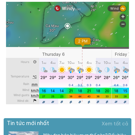
Tin tức mới nhất
Xem tất cả