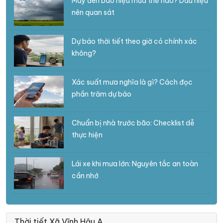
Mây đen báo hiệu mưa thế nào? Dấu hiệu
nên quan sát
Dự báo thời tiết theo giờ có chính xác
không?
Xác suất mưa nghĩa là gì? Cách đọc
phần trăm dự báo
Chuẩn bị nhà trước bão: Checklist dễ
thực hiện
Lái xe khi mưa lớn: Nguyên tắc an toàn
cần nhớ
Thời tiết Xã Vĩnh Hậu A