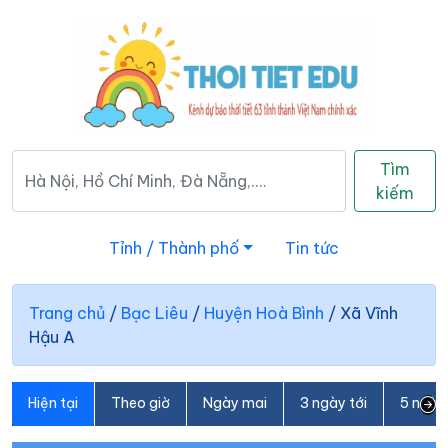
Tìm
kiếm
Tỉnh / Thành phố
Tin tức
Trang chủ
/
Bạc Liêu
/
Huyện Hoà Bình
/
Xã Vĩnh
Hậu A
Hiện tại
Theo giờ
Ngày mai
3 ngày tới
5 ngày 