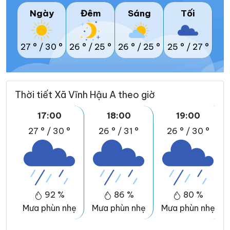
Ngày
Đêm
Sáng
Tối
27 °
/
30 °
26 °
/
25 °
26 °
/
25 °
25 °
/
27 °
Thời tiết Xã Vĩnh Hậu A theo giờ
17:00
18:00
19:00
27 °
/
30 °
26 °
/
31 °
26 °
/
30 °
92 %
86 %
80 %
Mưa phùn nhẹ
Mưa phùn nhẹ
Mưa phùn nhẹ