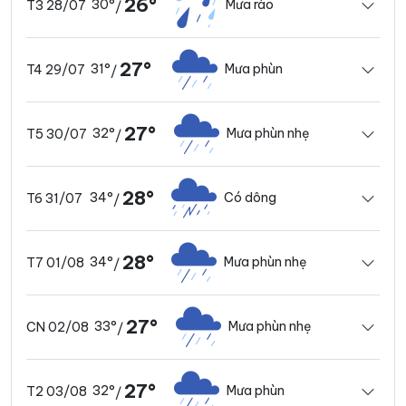
26°
30°
Mưa rào
T3 28/07
/
27°
31°
Mưa phùn
T4 29/07
/
27°
32°
Mưa phùn nhẹ
T5 30/07
/
28°
34°
Có dông
T6 31/07
/
28°
34°
Mưa phùn nhẹ
T7 01/08
/
27°
33°
Mưa phùn nhẹ
CN 02/08
/
27°
32°
Mưa phùn
T2 03/08
/