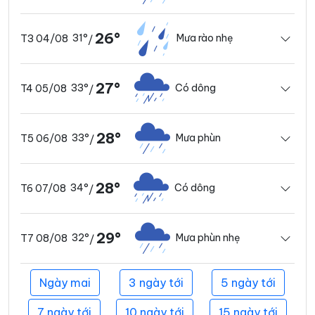
26°
31°
Mưa rào nhẹ
T3 04/08
/
27°
33°
Có dông
T4 05/08
/
28°
33°
Mưa phùn
T5 06/08
/
28°
34°
Có dông
T6 07/08
/
29°
32°
Mưa phùn nhẹ
T7 08/08
/
Ngày mai
3 ngày tới
5 ngày tới
7 ngày tới
10 ngày tới
15 ngày tới