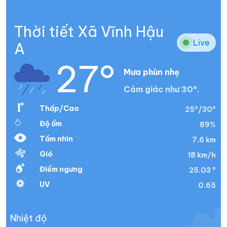
Thời tiết Xã Vĩnh Hậu
Live
A
27°
Mưa phùn nhẹ
Cảm giác như 30°.
Thấp/Cao
25°/30°
Độ ẩm
89%
Tầm nhìn
7.6 km
Gió
18 km/h
Điểm ngưng
25.03 °
UV
0.65
Nhiệt độ