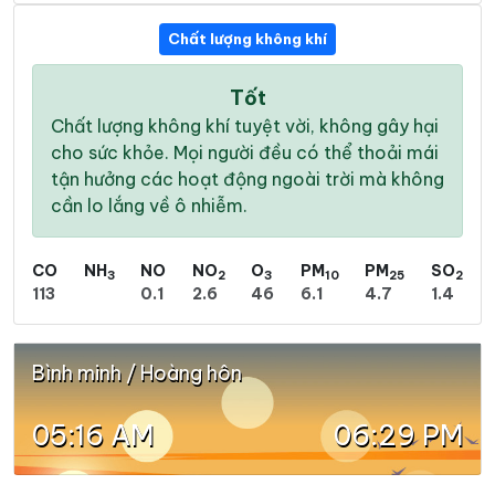
Chất lượng không khí
Tốt
Chất lượng không khí tuyệt vời, không gây hại
cho sức khỏe. Mọi người đều có thể thoải mái
tận hưởng các hoạt động ngoài trời mà không
cần lo lắng về ô nhiễm.
CO
NH
NO
NO
O
PM
PM
SO
3
2
3
10
25
2
113
0.1
2.6
46
6.1
4.7
1.4
Bình minh / Hoàng hôn
05:16 AM
06:29 PM