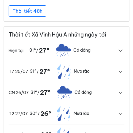
Thời tiết 48h
Thời tiết Xã Vĩnh Hậu A những ngày tới
27°
31°
Có dông
Hiện tại
/
27°
31°
Mưa rào
T7 25/07
/
27°
31°
Có dông
CN 26/07
/
26°
30°
Mưa rào
T2 27/07
/