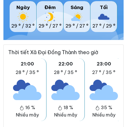
Ngày
Đêm
Sáng
Tối
29 °
/
32 °
29 °
/
27 °
29 °
/
27 °
27 °
/
29 °
Thời tiết Xã Đại Đồng Thành theo giờ
21:00
22:00
23:00
28 °
/
35 °
28 °
/
35 °
27 °
/
35 °
16 %
18 %
35 %
Nhiều mây
Nhiều mây
Nhiều mây