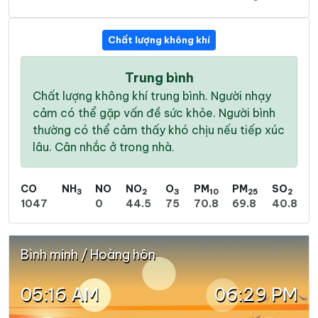
Chất lượng không khí
Trung bình
Chất lượng không khí trung bình. Người nhạy
cảm có thể gặp vấn đề sức khỏe. Người bình
thường có thể cảm thấy khó chịu nếu tiếp xúc
lâu. Cân nhắc ở trong nhà.
CO
NH
NO
NO
O
PM
PM
SO
3
2
3
10
25
2
1047
0
44.5
75
70.8
69.8
40.8
Bình minh / Hoàng hôn
05:16 AM
06:29 PM