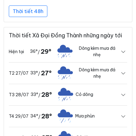
Thời tiết 48h
Thời tiết Xã Đại Đồng Thành những ngày tới
Dông kèm mưa đá
29°
36°
Hiện tại
/
nhẹ
Dông kèm mưa đá
27°
33°
T2 27/07
/
nhẹ
28°
33°
Có dông
T3 28/07
/
28°
34°
Mưa phùn
T4 29/07
/