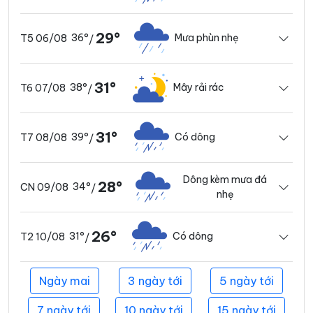
29°
36°
Mưa phùn nhẹ
T5 06/08
/
31°
38°
Mây rải rác
T6 07/08
/
31°
39°
Có dông
T7 08/08
/
Dông kèm mưa đá
28°
34°
CN 09/08
/
nhẹ
26°
31°
Có dông
T2 10/08
/
Ngày mai
3 ngày tới
5 ngày tới
7 ngày tới
10 ngày tới
15 ngày tới