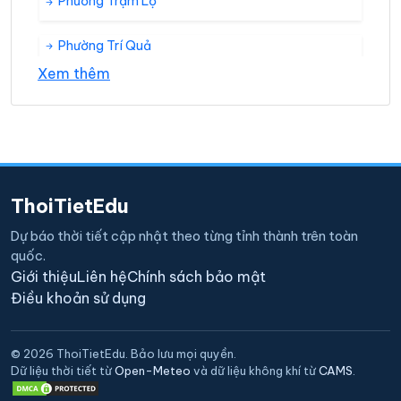
Phường Trạm Lộ
Phường Trí Quả
Xem thêm
Phường Xuân Lâm
Xã Đình Tổ
Xã Hoài Thượng
ThoiTietEdu
Xã Mão Điền
Dự báo thời tiết cập nhật theo từng tỉnh thành trên toàn
quốc.
Xã Nghĩa Đạo
Giới thiệu
Liên hệ
Chính sách bảo mật
Điều khoản sử dụng
Xã Ngũ Thái
© 2026 ThoiTietEdu. Bảo lưu mọi quyền.
Xã Nguyệt Đức
Dữ liệu thời tiết từ
Open-Meteo
và dữ liệu không khí từ
CAMS
.