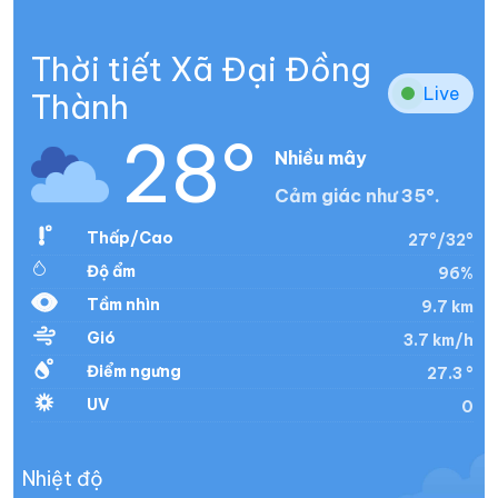
Thời tiết Xã Đại Đồng
Live
Thành
28°
Nhiều mây
Cảm giác như 35°.
Thấp/Cao
27°/32°
Độ ẩm
96%
Tầm nhìn
9.7 km
Gió
3.7 km/h
Điểm ngưng
27.3 °
UV
0
Nhiệt độ