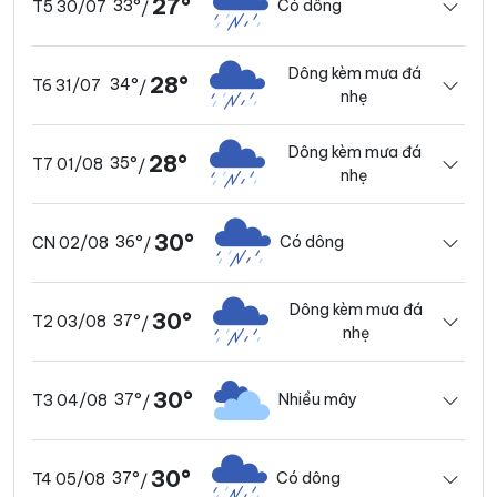
27°
33°
Có dông
T5 30/07
/
Dông kèm mưa đá
28°
34°
T6 31/07
/
nhẹ
Dông kèm mưa đá
28°
35°
T7 01/08
/
nhẹ
30°
36°
Có dông
CN 02/08
/
Dông kèm mưa đá
30°
37°
T2 03/08
/
nhẹ
30°
37°
Nhiều mây
T3 04/08
/
30°
37°
Có dông
T4 05/08
/