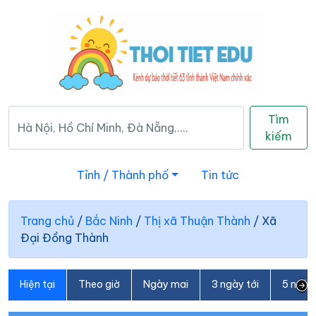
Tìm
kiếm
Tỉnh / Thành phố
Tin tức
Trang chủ
/
Bắc Ninh
/
Thị xã Thuận Thành
/
Xã
Đại Đồng Thành
Hiện tại
Theo giờ
Ngày mai
3 ngày tới
5 ngày 