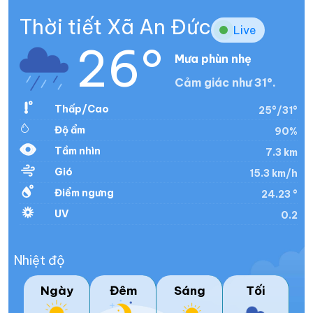
Thời tiết Xã An Đức
Live
26°
Mưa phùn nhẹ
Cảm giác như 31°.
Thấp/Cao
25°/31°
Độ ẩm
90%
Tầm nhìn
7.3 km
Gió
15.3 km/h
Điểm ngưng
24.23 °
UV
0.2
Nhiệt độ
Ngày
Đêm
Sáng
Tối