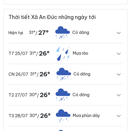
Thời tiết Xã An Đức những ngày tới
27°
31°
Có dông
Hiện tại
/
26°
31°
Mưa rào
T7 25/07
/
26°
31°
Có dông
CN 26/07
/
26°
30°
Có dông
T2 27/07
/
26°
30°
Mưa phùn dày
T3 28/07
/