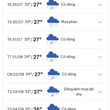
27°
32°
Có dông
T4 29/07
/
27°
33°
Mưa phùn
T5 30/07
/
27°
33°
Có dông
T6 31/07
/
27°
34°
Có dông
T7 01/08
/
27°
34°
Có dông
CN 02/08
/
Dông kèm mưa đá
27°
32°
T2 03/08
/
nhẹ
26°
31°
Có dông
T3 04/08
/