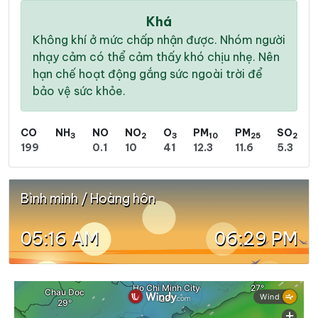
Khá
Không khí ở mức chấp nhận được. Nhóm người
nhạy cảm có thể cảm thấy khó chịu nhẹ. Nên
hạn chế hoạt động gắng sức ngoài trời để
bảo vệ sức khỏe.
CO
NH
NO
NO
O
PM
PM
SO
3
2
3
10
25
2
199
0.1
10
41
12.3
11.6
5.3
Bình minh / Hoàng hôn
05:16 AM
06:29 PM