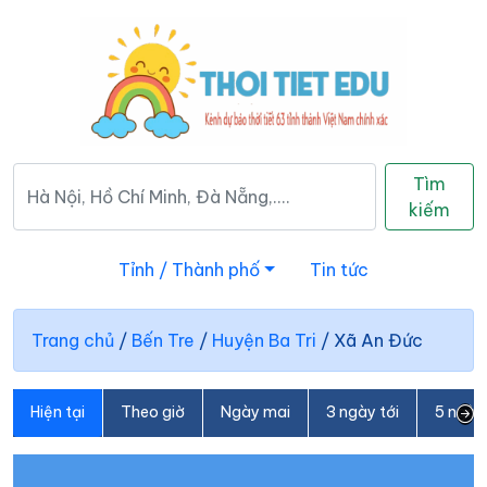
Tìm
kiếm
Tỉnh / Thành phố
Tin tức
Trang chủ
/
Bến Tre
/
Huyện Ba Tri
/
Xã An Đức
Hiện tại
Theo giờ
Ngày mai
3 ngày tới
5 ngày 