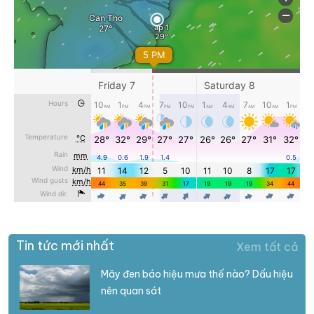
Tin tức mới nhất
Xem tất cả
Mây đen báo hiệu mưa thế nào? Dấu hiệu
nên quan sát