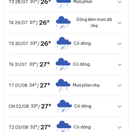
26°
30°
Mưa phùn
T3 28/07
/
Dông kèm mưa đá
26°
31°
T4 29/07
/
nhẹ
26°
33°
Có dông
T5 30/07
/
27°
33°
Có dông
T6 31/07
/
27°
34°
Mưa phùn nhẹ
T7 01/08
/
27°
33°
Có dông
CN 02/08
/
27°
32°
Có dông
T2 03/08
/