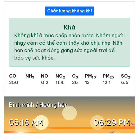
Chất lượng không khí
Khá
Không khí ở mức chấp nhận được. Nhóm người
nhạy cảm có thể cảm thấy khó chịu nhẹ. Nên
hạn chế hoạt động gắng sức ngoài trời để
bảo vệ sức khỏe.
CO
NH
NO
NO
O
PM
PM
SO
3
2
3
10
25
2
250
0.2
11.4
36
13
12.1
6.6
Bình minh / Hoàng hôn
05:16 AM
06:29 PM