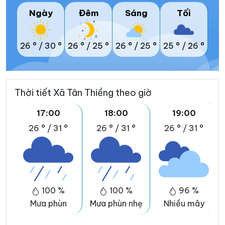
Ngày
Đêm
Sáng
Tối
26 °
/
30 °
26 °
/
25 °
26 °
/
25 °
25 °
/
26 °
Thời tiết Xã Tân Thiềng theo giờ
17:00
18:00
19:00
26 °
/
31 °
26 °
/
31 °
26 °
/
31 °
100 %
100 %
96 %
Mưa phùn
Mưa phùn nhẹ
Nhiều mây