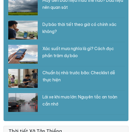
Mây đen báo hiệu mưa thế nào? Dấu hiệu
nên quan sát
Dự báo thời tiết theo giờ có chính xác
không?
Xác suất mưa nghĩa là gì? Cách đọc
phần trăm dự báo
Chuẩn bị nhà trước bão: Checklist dễ
thực hiện
Lái xe khi mưa lớn: Nguyên tắc an toàn
cần nhớ
Thời tiết Xã Tân Thiềng