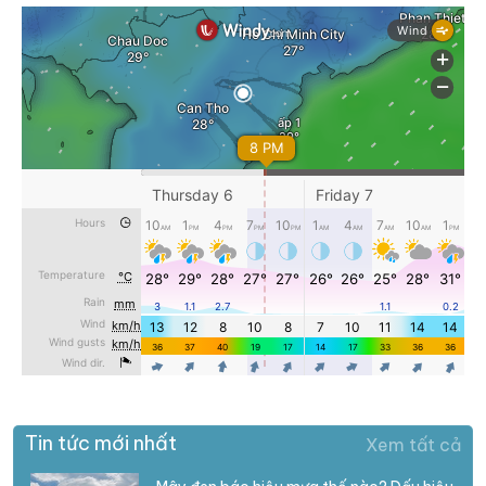
Tin tức mới nhất
Xem tất cả