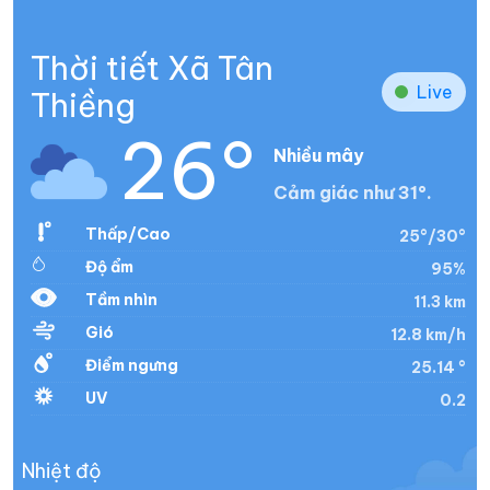
Thời tiết Xã Tân
Live
Thiềng
26°
Nhiều mây
Cảm giác như 31°.
Thấp/Cao
25°/30°
Độ ẩm
95%
Tầm nhìn
11.3 km
Gió
12.8 km/h
Điểm ngưng
25.14 °
UV
0.2
Nhiệt độ