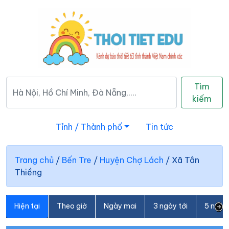
Tìm
kiếm
Tỉnh / Thành phố
Tin tức
Trang chủ
/
Bến Tre
/
Huyện Chợ Lách
/
Xã Tân
Thiềng
Hiện tại
Theo giờ
Ngày mai
3 ngày tới
5 ngày 