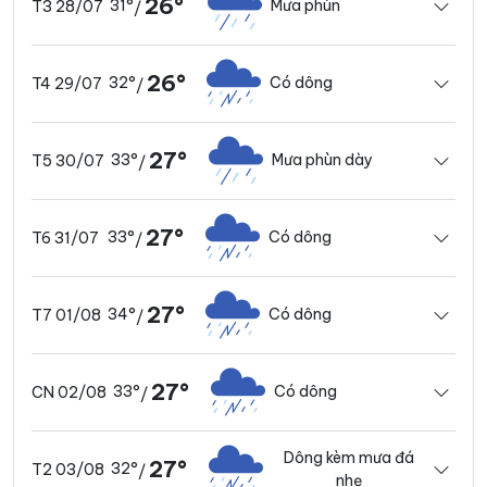
26°
31°
Mưa phùn
T3 28/07
/
26°
32°
Có dông
T4 29/07
/
27°
33°
Mưa phùn dày
T5 30/07
/
27°
33°
Có dông
T6 31/07
/
27°
34°
Có dông
T7 01/08
/
27°
33°
Có dông
CN 02/08
/
Dông kèm mưa đá
27°
32°
T2 03/08
/
nhẹ