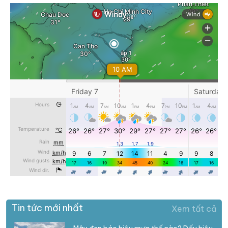
Tin tức mới nhất
Xem tất cả