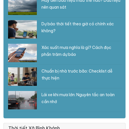
Mây đen báo hiệu mưa thế nào? Dấu hiệu
nên quan sát
Dự báo thời tiết theo giờ có chính xác
không?
Xác suất mưa nghĩa là gì? Cách đọc
phần trăm dự báo
Chuẩn bị nhà trước bão: Checklist dễ
thực hiện
Lái xe khi mưa lớn: Nguyên tắc an toàn
cần nhớ
Thời tiết Xã Bình Khánh