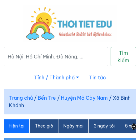
Tìm
kiếm
Tỉnh / Thành phố
Tin tức
Trang chủ
/
Bến Tre
/
Huyện Mỏ Cày Nam
/
Xã Bình
Khánh
Hiện tại
Theo giờ
Ngày mai
3 ngày tới
5 ngày 