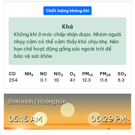
Chất lượng không khí
Khá
Không khí ở mức chấp nhận được. Nhóm người
nhạy cảm có thể cảm thấy khó chịu nhẹ. Nên
hạn chế hoạt động gắng sức ngoài trời để
bảo vệ sức khỏe.
CO
NH
NO
NO
O
PM
PM
SO
3
2
3
10
25
2
254
0.1
10
41
12.3
11.6
5.3
Bình minh / Hoàng hôn
05:16 AM
06:29 PM