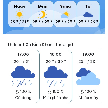
Ngày
Đêm
Sáng
Tối
26 °
/
31 °
25 °
/
25 °
25 °
/
25 °
25 °
/
26 °
Thời tiết Xã Bình Khánh theo giờ
17:00
18:00
19:00
26 °
/
31 °
26 °
/
30 °
26 °
/
30 °
100 %
100 %
100 %
Có dông
Mưa phùn nhẹ
Nhiều mây