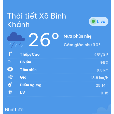
Thời tiết Xã Bình
Live
Khánh
26°
Mưa phùn nhẹ
Cảm giác như 30°.
Thấp/Cao
25°/31°
Độ ẩm
95%
Tầm nhìn
9.3 km
Gió
13.8 km/h
Điểm ngưng
25.14 °
UV
0.15
Nhiệt độ