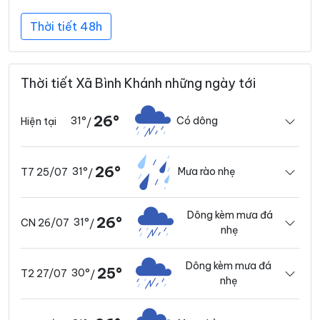
Thời tiết 48h
Thời tiết Xã Bình Khánh những ngày tới
26°
31°
Có dông
Hiện tại
/
26°
31°
Mưa rào nhẹ
T7 25/07
/
Dông kèm mưa đá
26°
31°
CN 26/07
/
nhẹ
Dông kèm mưa đá
25°
30°
T2 27/07
/
nhẹ