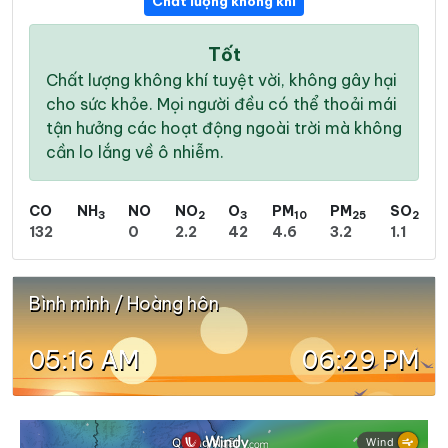
Chất lượng không khí
Tốt
Chất lượng không khí tuyệt vời, không gây hại
cho sức khỏe. Mọi người đều có thể thoải mái
tận hưởng các hoạt động ngoài trời mà không
cần lo lắng về ô nhiễm.
CO
NH
NO
NO
O
PM
PM
SO
3
2
3
10
25
2
132
0
2.2
42
4.6
3.2
1.1
Bình minh / Hoàng hôn
05:16 AM
06:29 PM