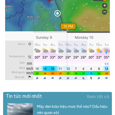
Tin tức mới nhất
Xem tất cả
Mây đen báo hiệu mưa thế nào? Dấu hiệu
nên quan sát