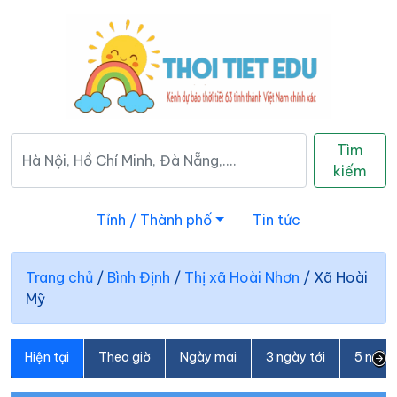
Tìm
kiếm
Tỉnh / Thành phố
Tin tức
Trang chủ
/
Bình Định
/
Thị xã Hoài Nhơn
/
Xã Hoài
Mỹ
Hiện tại
Theo giờ
Ngày mai
3 ngày tới
5 ngày 