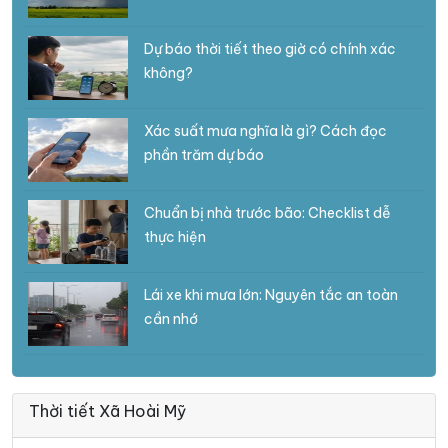
Dự báo thời tiết theo giờ có chính xác
không?
Xác suất mưa nghĩa là gì? Cách đọc
phần trăm dự báo
Chuẩn bị nhà trước bão: Checklist dễ
thực hiện
Lái xe khi mưa lớn: Nguyên tắc an toàn
cần nhớ
Thời tiết Xã Hoài Mỹ