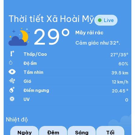
Thời tiết Xã Hoài Mỹ
Live
29°
Mây rải rác
Cảm giác như 32°.
Thấp/Cao
27°/35°
Độ ẩm
60%
Tầm nhìn
39.5 km
Gió
12 km/h
Điểm ngưng
20.45 °
UV
0
Nhiệt độ
Ngày
Đêm
Sáng
Tối