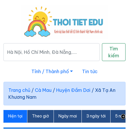
Tìm
kiếm
Tỉnh / Thành phố
Tin tức
Trang chủ
/
Cà Mau
/
Huyện Đầm Dơi
/
Xã Tạ An
Khương Nam
Hiện tại
Theo giờ
Ngày mai
3 ngày tới
5 ngày 