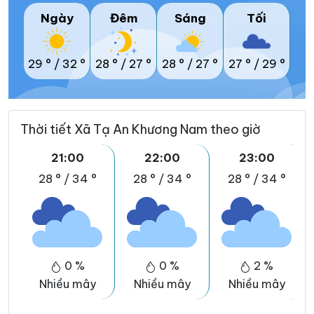
Ngày
Đêm
Sáng
Tối
29 °
/
32 °
28 °
/
27 °
28 °
/
27 °
27 °
/
29 °
Thời tiết Xã Tạ An Khương Nam theo giờ
21:00
22:00
23:00
28 °
/
34 °
28 °
/
34 °
28 °
/
34 °
0 %
0 %
2 %
Nhiều mây
Nhiều mây
Nhiều mây