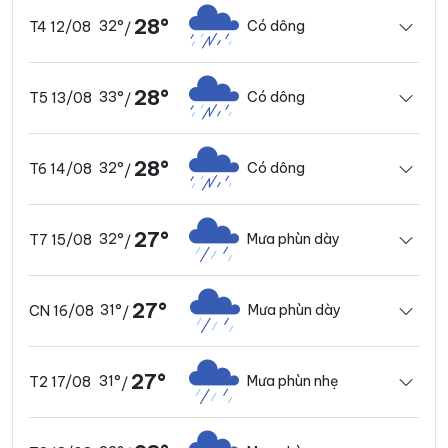
28°
32°
Có dông
T4 12/08
/
28°
33°
Có dông
T5 13/08
/
28°
32°
Có dông
T6 14/08
/
27°
32°
Mưa phùn dày
T7 15/08
/
27°
31°
Mưa phùn dày
CN 16/08
/
27°
31°
Mưa phùn nhẹ
T2 17/08
/