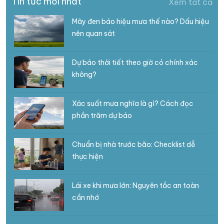
Tin tức mới nhất
Xem tất cả
Mây đen báo hiệu mưa thế nào? Dấu hiệu
nên quan sát
Dự báo thời tiết theo giờ có chính xác
không?
Xác suất mưa nghĩa là gì? Cách đọc
phần trăm dự báo
Chuẩn bị nhà trước bão: Checklist dễ
thực hiện
Lái xe khi mưa lớn: Nguyên tắc an toàn
cần nhớ