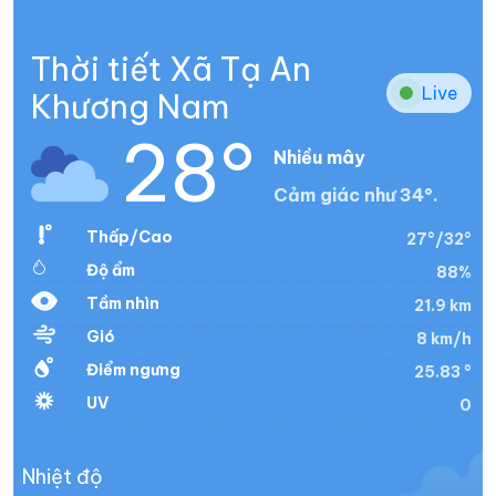
Thời tiết Xã Tạ An
Live
Khương Nam
28°
Nhiều mây
Cảm giác như 34°.
Thấp/Cao
27°/32°
Độ ẩm
88%
Tầm nhìn
21.9 km
Gió
8 km/h
Điểm ngưng
25.83 °
UV
0
Nhiệt độ