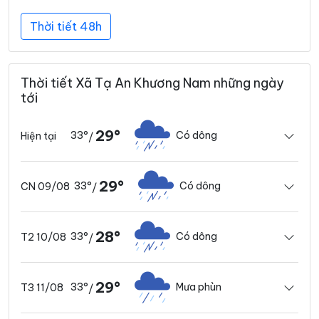
Thời tiết 48h
Thời tiết Xã Tạ An Khương Nam những ngày
tới
29°
33°
Có dông
Hiện tại
/
29°
33°
Có dông
CN 09/08
/
28°
33°
Có dông
T2 10/08
/
29°
33°
Mưa phùn
T3 11/08
/