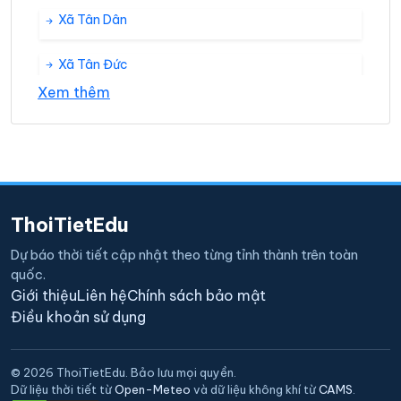
Xã Tân Dân
Xã Tân Đức
Xem thêm
Xã Tân Duyệt
Xã Tân Thuận
Xã Tân Tiến
ThoiTietEdu
Xã Tân Trung
Dự báo thời tiết cập nhật theo từng tỉnh thành trên toàn
quốc.
Xã Thanh Tùng
Giới thiệu
Liên hệ
Chính sách bảo mật
Điều khoản sử dụng
Xã Trần Phán
© 2026 ThoiTietEdu. Bảo lưu mọi quyền.
Dữ liệu thời tiết từ
Open-Meteo
và dữ liệu không khí từ
CAMS
.