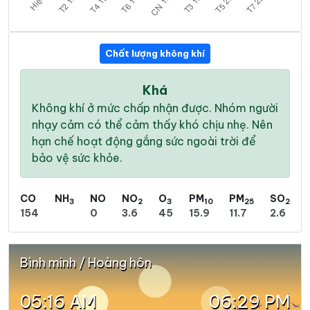
Chất lượng không khí
Khá
Không khí ở mức chấp nhận được. Nhóm người
nhạy cảm có thể cảm thấy khó chịu nhẹ. Nên
hạn chế hoạt động gắng sức ngoài trời để
bảo vệ sức khỏe.
CO
NH
NO
NO
O
PM
PM
SO
3
2
3
10
25
2
154
0
3.6
45
15.9
11.7
2.6
Bình minh / Hoàng hôn
05:16 AM
06:29 PM