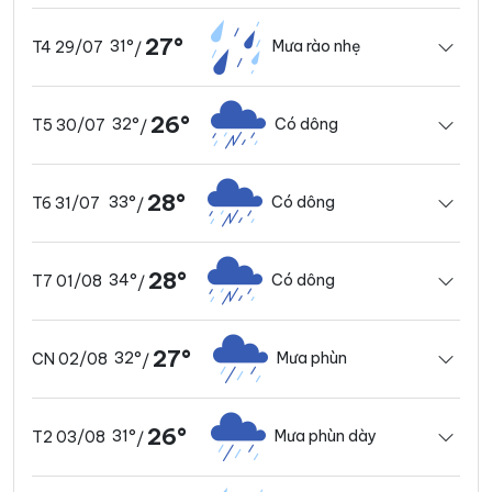
27°
31°
Mưa rào nhẹ
T4 29/07
/
26°
32°
Có dông
T5 30/07
/
28°
33°
Có dông
T6 31/07
/
28°
34°
Có dông
T7 01/08
/
27°
32°
Mưa phùn
CN 02/08
/
26°
31°
Mưa phùn dày
T2 03/08
/