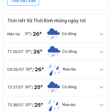
Thời tiết 48h
Thời tiết Xã Thới Bình những ngày tới
26°
31°
Có dông
Hiện tại
/
26°
31°
Có dông
T7 25/07
/
26°
30°
Mưa rào
CN 26/07
/
25°
30°
Có dông
T2 27/07
/
25°
30°
Mưa rào
T3 28/07
/