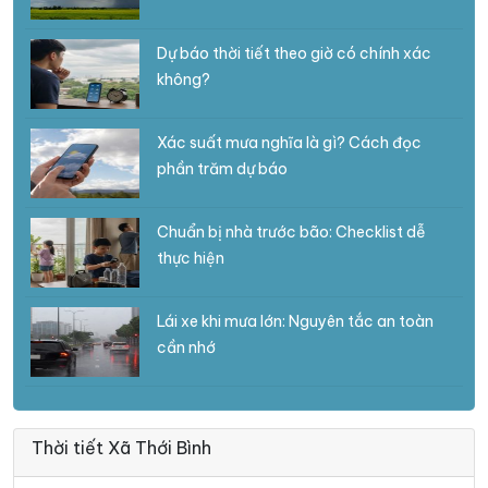
Dự báo thời tiết theo giờ có chính xác
không?
Xác suất mưa nghĩa là gì? Cách đọc
phần trăm dự báo
Chuẩn bị nhà trước bão: Checklist dễ
thực hiện
Lái xe khi mưa lớn: Nguyên tắc an toàn
cần nhớ
Thời tiết Xã Thới Bình