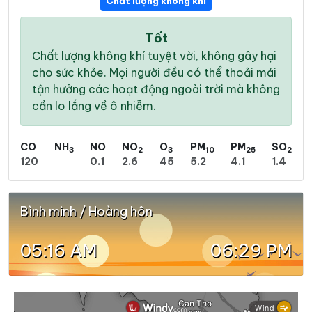
Chất lượng không khí
Tốt
Chất lượng không khí tuyệt vời, không gây hại
cho sức khỏe. Mọi người đều có thể thoải mái
tận hưởng các hoạt động ngoài trời mà không
cần lo lắng về ô nhiễm.
CO
NH
NO
NO
O
PM
PM
SO
3
2
3
10
25
2
120
0.1
2.6
45
5.2
4.1
1.4
Bình minh / Hoàng hôn
05:16 AM
06:29 PM