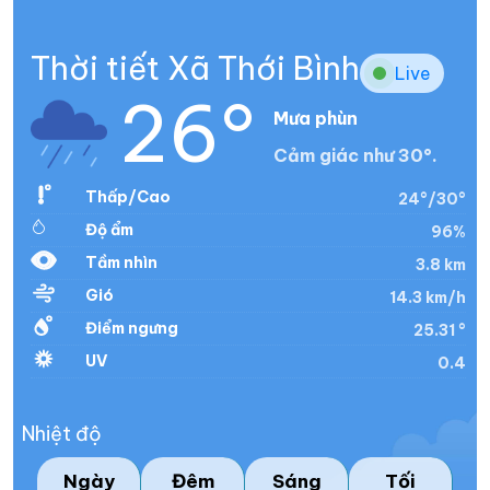
Thời tiết Xã Thới Bình
Live
26°
Mưa phùn
Cảm giác như 30°.
Thấp/Cao
24°/30°
Độ ẩm
96%
Tầm nhìn
3.8 km
Gió
14.3 km/h
Điểm ngưng
25.31 °
UV
0.4
Nhiệt độ
Ngày
Đêm
Sáng
Tối