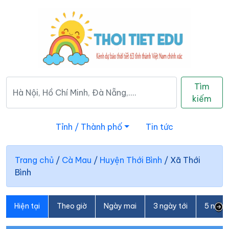
Tìm
kiếm
Tỉnh / Thành phố
Tin tức
Trang chủ
/
Cà Mau
/
Huyện Thới Bình
/
Xã Thới
Bình
Hiện tại
Theo giờ
Ngày mai
3 ngày tới
5 ngày 