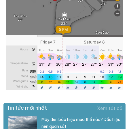
Tin tức mới nhất
Xem tất cả
Mây đen báo hiệu mưa thế nào? Dấu hiệu
nên quan sát