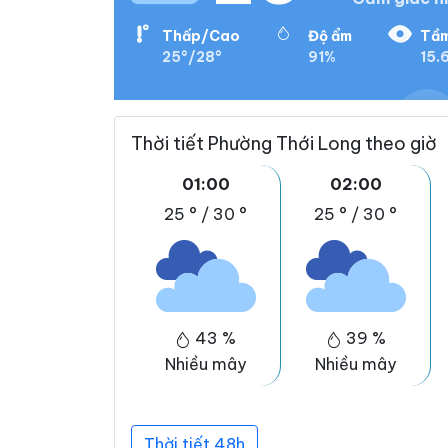
Thấp/Cao
Độ ẩm
Tầm
25°/28°
91%
15.
Thời tiết Phường Thới Long theo giờ
01:00
02:00
25 °
/
30 °
25 °
/
30 °
43 %
39 %
Nhiều mây
Nhiều mây
Thời tiết 48h