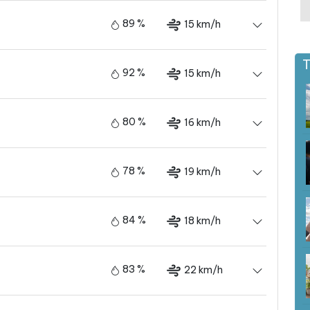
89 %
15 km/h
T
92 %
15 km/h
80 %
16 km/h
78 %
19 km/h
84 %
18 km/h
83 %
22 km/h