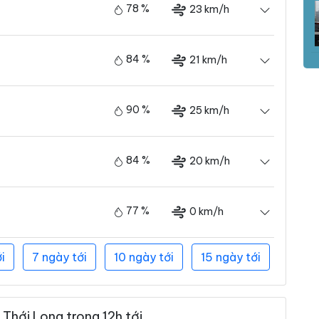
78 %
23 km/h
84 %
21 km/h
90 %
25 km/h
84 %
20 km/h
77 %
0 km/h
i
7 ngày tới
10 ngày tới
15 ngày tới
Thới Long trong 12h tới