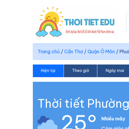
Trang chủ
/
Cần Thơ
/
Quận Ô Môn
/
Phư
Hiện tại
Theo giờ
Ngày mai
Thời tiết Phườn
25°
Nhiều mây
Cảm giác n