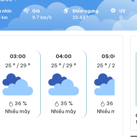
 nhìn
Gió
Điểm ngưng
UV
6 km
9.7 km/h
23.43 °
0
03:00
04:00
05:00
25 °
/
29 °
25 °
/
29 °
25 °
/
29 °
36 %
35 %
36 %
Nhiều mây
Nhiều mây
Nhiều mây