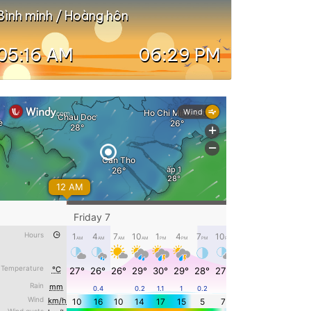
Bình minh / Hoàng hôn
05:16 AM
06:29 PM