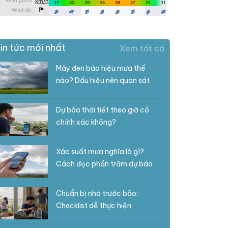
in tức mới nhất
Xem tất cả
Mây đen báo hiệu mưa thế
nào? Dấu hiệu nên quan sát
Dự báo thời tiết theo giờ có
chính xác không?
Xác suất mưa nghĩa là gì?
Cách đọc phần trăm dự báo
Chuẩn bị nhà trước bão:
Checklist dễ thực hiện