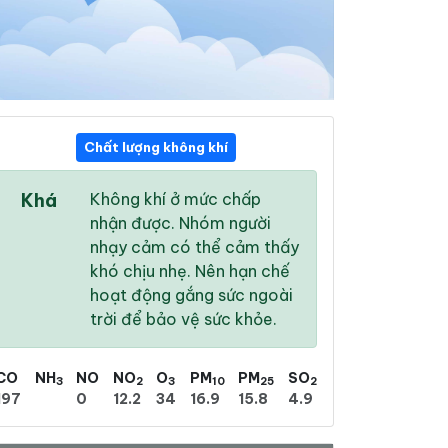
Chất lượng không khí
06:00
07:00
08:00
Khá
Không khí ở mức chấp
25 °
/
29 °
25 °
/
29 °
27 °
/
31 °
nhận được. Nhóm người
nhạy cảm có thể cảm thấy
khó chịu nhẹ. Nên hạn chế
hoạt động gắng sức ngoài
trời để bảo vệ sức khỏe.
40 %
45 %
52 %
Nhiều mây
Nhiều mây
Nhiều mây
CO
NH
NO
NO
O
PM
PM
SO
3
2
3
10
25
2
197
0
12.2
34
16.9
15.8
4.9