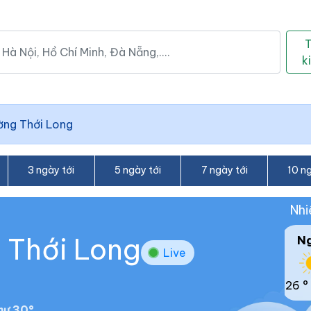
k
ờng Thới Long
3 ngày tới
5 ngày tới
7 ngày tới
10 ng
Nhi
g Thới Long
N
Live
26 °
hư 30°.