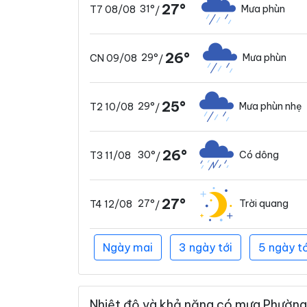
27°
31°
Mưa phùn
T7 08/08
/
26°
29°
Mưa phùn
CN 09/08
/
25°
29°
Mưa phùn nhẹ
T2 10/08
/
26°
30°
Có dông
T3 11/08
/
27°
27°
Trời quang
T4 12/08
/
Ngày mai
3 ngày tới
5 ngày tớ
Nhiệt độ và khả năng có mưa Phường 