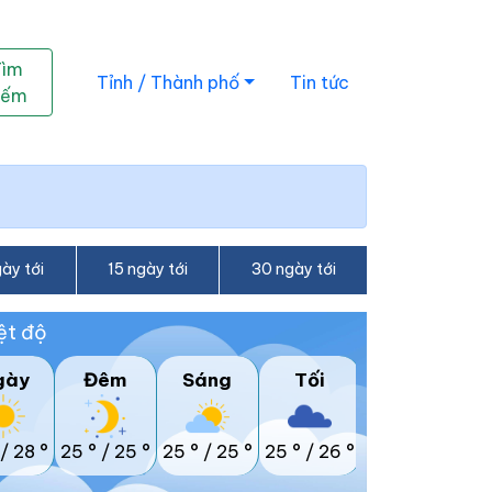
Tìm
Tỉnh / Thành phố
Tin tức
iếm
ày tới
15 ngày tới
30 ngày tới
ệt độ
gày
Đêm
Sáng
Tối
/
28 °
25 °
/
25 °
25 °
/
25 °
25 °
/
26 °