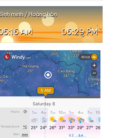
Bình minh / Hoàng hôn
05:16 AM
06:29 PM