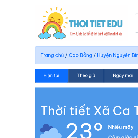
Trang chủ
/
Cao Bằng
/
Huyện Nguyên Bì
Hiện tại
Theo giờ
Ngày mai
Thời tiết Xã Ca
23°
Nhiều mây
Cảm giác nh