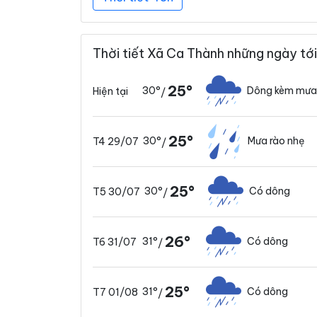
Thời tiết Xã Ca Thành những ngày tới
25°
30°
Dông kèm mưa
Hiện tại
/
25°
30°
Mưa rào nhẹ
T4 29/07
/
25°
30°
Có dông
T5 30/07
/
26°
31°
Có dông
T6 31/07
/
25°
31°
Có dông
T7 01/08
/