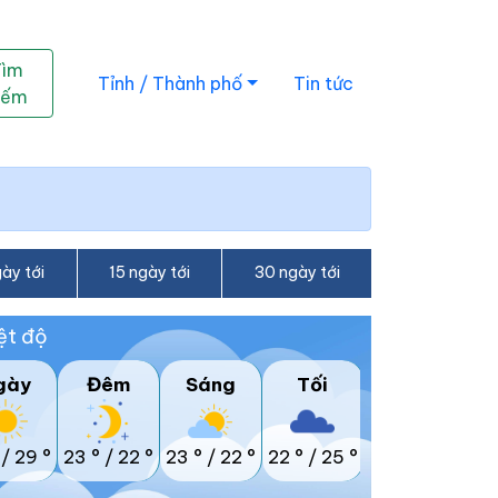
Tìm
Tỉnh / Thành phố
Tin tức
iếm
ày tới
15 ngày tới
30 ngày tới
ệt độ
gày
Đêm
Sáng
Tối
/
29 °
23 °
/
22 °
23 °
/
22 °
22 °
/
25 °