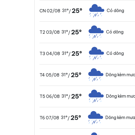
25°
31°
Có dông
CN 02/08
/
25°
31°
Có dông
T2 03/08
/
25°
31°
Có dông
T3 04/08
/
25°
31°
Dông kèm mưa
T4 05/08
/
25°
31°
Dông kèm mưa
T5 06/08
/
25°
31°
Dông kèm mưa
T6 07/08
/