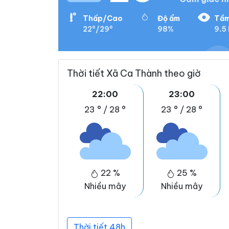
Thấp/Cao
Độ ẩm
Tầm
22°/29°
98%
9.5
Thời tiết Xã Ca Thành theo giờ
22:00
23:00
23 °
/
28 °
23 °
/
28 °
22 %
25 %
Nhiều mây
Nhiều mây
Thời tiết 48h