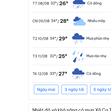
26°
32°
Có dông
T7 08/08
/
28°
34°
Nhiều mây
CN 09/08
/
29°
34°
Mưa phùn nhẹ
T2 10/08
/
25°
32°
Mưa rào nhẹ
T3 11/08
/
27°
33°
Có dông
T4 12/08
/
Ngày mai
3 ngày tới
5 ngày tớ
Nhiệt độ và khả năng có mưa Xã Ca T