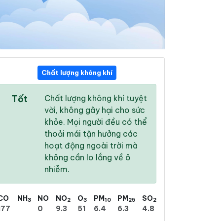
Chất lượng không khí
03:00
04:00
05:00
Tốt
Chất lượng không khí tuyệt
22 °
/
27 °
22 °
/
26 °
22 °
/
26 °
vời, không gây hại cho sức
khỏe. Mọi người đều có thể
thoải mái tận hưởng các
hoạt động ngoài trời mà
không cần lo lắng về ô
23 %
12 %
6 %
nhiễm.
Nhiều mây
Nhiều mây
Nhiều mây
CO
NH
NO
NO
O
PM
PM
SO
3
2
3
10
25
2
177
0
9.3
51
6.4
6.3
4.8