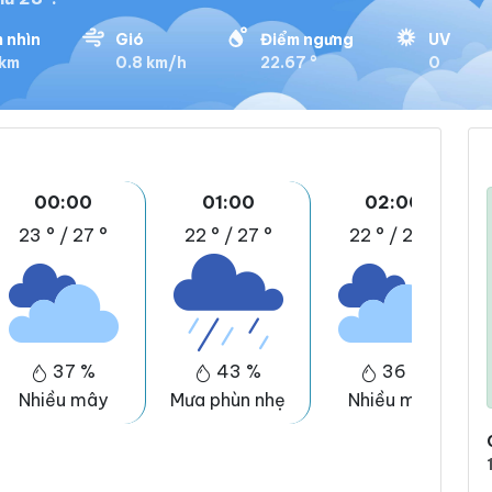
 nhìn
Gió
Điểm ngưng
UV
 km
0.8 km/h
22.67 °
0
00:00
01:00
02:00
23 °
/
27 °
22 °
/
27 °
22 °
/
27 °
37 %
43 %
36 %
Nhiều mây
Mưa phùn nhẹ
Nhiều mây