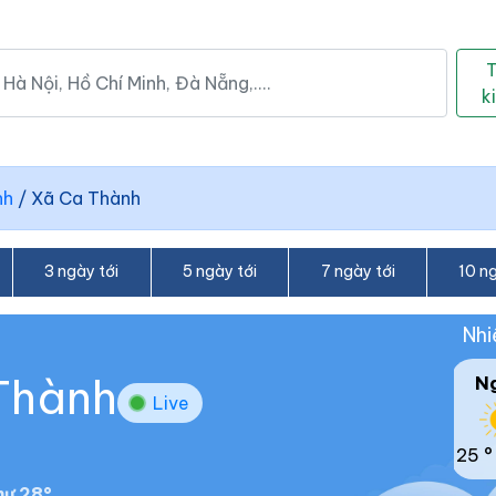
k
nh
/
Xã Ca Thành
3 ngày tới
5 ngày tới
7 ngày tới
10 ng
Nhi
 Thành
N
Live
25 °
ư 28°.