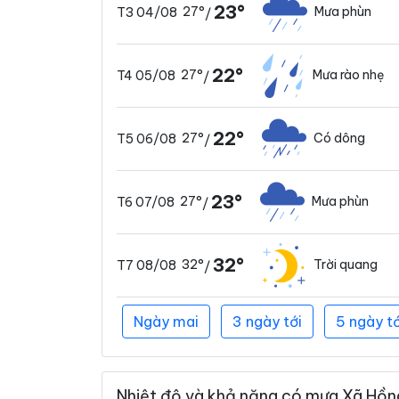
23°
27°
Mưa phùn
T3 04/08
/
22°
27°
Mưa rào nhẹ
T4 05/08
/
22°
27°
Có dông
T5 06/08
/
23°
27°
Mưa phùn
T6 07/08
/
32°
32°
Trời quang
T7 08/08
/
Ngày mai
3 ngày tới
5 ngày tớ
Nhiệt độ và khả năng có mưa Xã Hồng