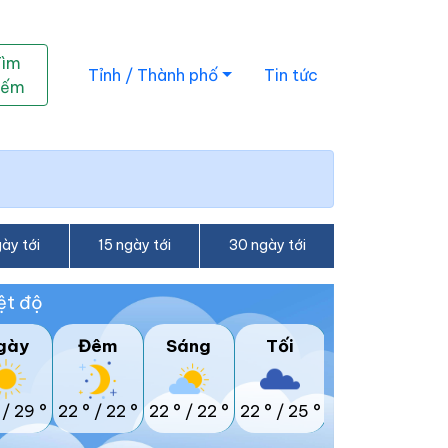
Tìm
Tỉnh / Thành phố
Tin tức
iếm
ày tới
15 ngày tới
30 ngày tới
ệt độ
gày
Đêm
Sáng
Tối
/
29 °
22 °
/
22 °
22 °
/
22 °
22 °
/
25 °