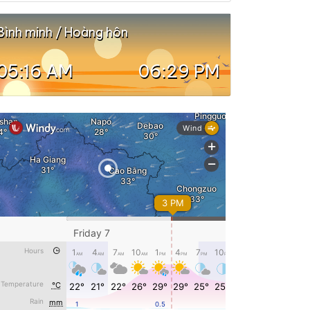
Bình minh / Hoàng hôn
05:16 AM
06:29 PM