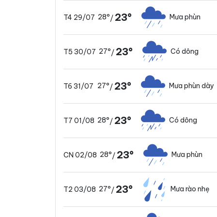
23°
28°
Mưa phùn
T4 29/07
/
23°
27°
Có dông
T5 30/07
/
23°
27°
Mưa phùn dày
T6 31/07
/
23°
28°
Có dông
T7 01/08
/
23°
28°
Mưa phùn
CN 02/08
/
23°
27°
Mưa rào nhẹ
T2 03/08
/