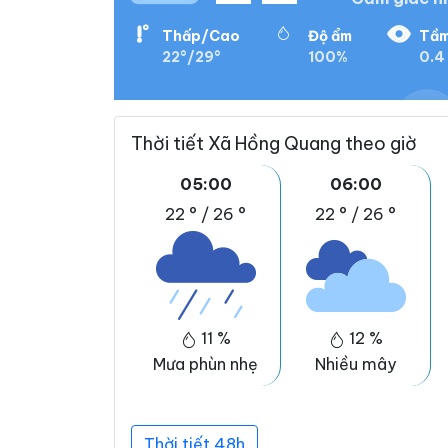
Thấp/Cao
Độ ẩm
Tầm
22°/29°
100%
0.4
Thời tiết Xã Hồng Quang theo giờ
05:00
06:00
22 °
/
26 °
22 °
/
26 °
11 %
12 %
Mưa phùn nhẹ
Nhiều mây
Thời tiết 48h