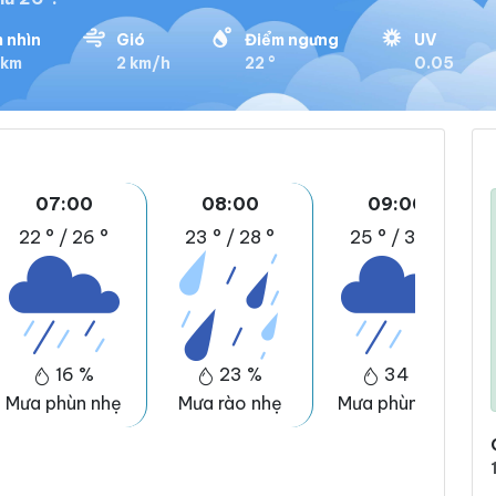
 nhìn
Gió
Điểm ngưng
UV
 km
2 km/h
22 °
0.05
07:00
08:00
09:00
22 °
/
26 °
23 °
/
28 °
25 °
/
30 °
16 %
23 %
34 %
Mưa phùn nhẹ
Mưa rào nhẹ
Mưa phùn nhẹ