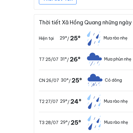
Thời tiết Xã Hồng Quang những ngày 
25°
29°
Mưa rào nhẹ
Hiện tại
/
26°
31°
Mưa phùn nhẹ
T7 25/07
/
25°
30°
Có dông
CN 26/07
/
24°
29°
Mưa rào nhẹ
T2 27/07
/
25°
29°
Mưa rào nhẹ
T3 28/07
/