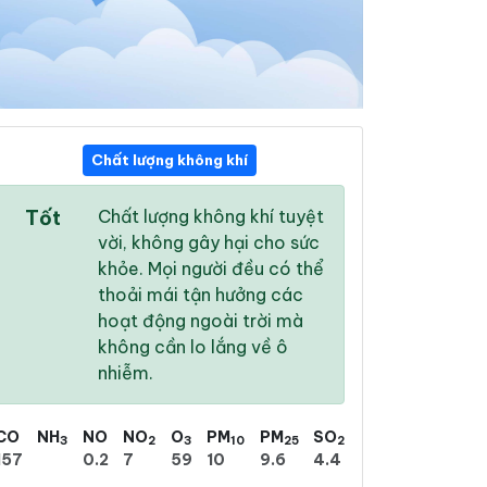
Chất lượng không khí
10:00
11:00
12:00
Tốt
Chất lượng không khí tuyệt
26 °
/
31 °
28 °
/
32 °
29 °
/
34 °
vời, không gây hại cho sức
khỏe. Mọi người đều có thể
thoải mái tận hưởng các
hoạt động ngoài trời mà
không cần lo lắng về ô
45 %
56 %
67 %
nhiễm.
Mưa phùn nhẹ
Nhiều mây
Mưa phùn nhẹ
CO
NH
NO
NO
O
PM
PM
SO
3
2
3
10
25
2
157
0.2
7
59
10
9.6
4.4