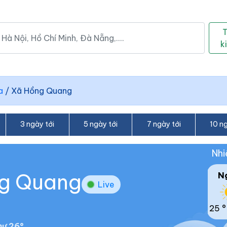
k
a
/
Xã Hồng Quang
3 ngày tới
5 ngày tới
7 ngày tới
10 ng
Nhi
ng Quang
N
Live
25 °
ư 26°.