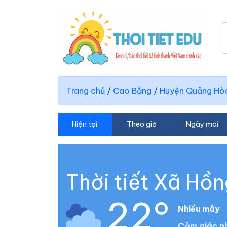
Trang chủ
/
Cao Bằng
/
Huyện Quảng Hò
Hiện tại
Theo giờ
Ngày mai
Thời tiết Xã Hồ
22°
Nhiều mây
Cảm giác nh