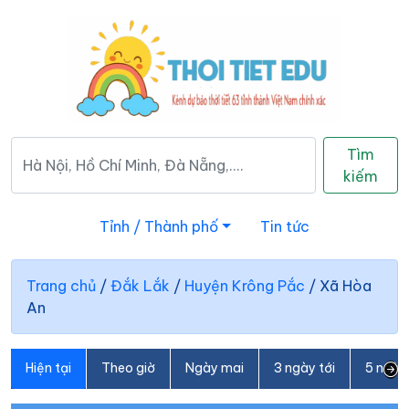
Tìm
kiếm
Tỉnh / Thành phố
Tin tức
Trang chủ
/
Đắk Lắk
/
Huyện Krông Pắc
/
Xã Hòa
An
Hiện tại
Theo giờ
Ngày mai
3 ngày tới
5 ngày 