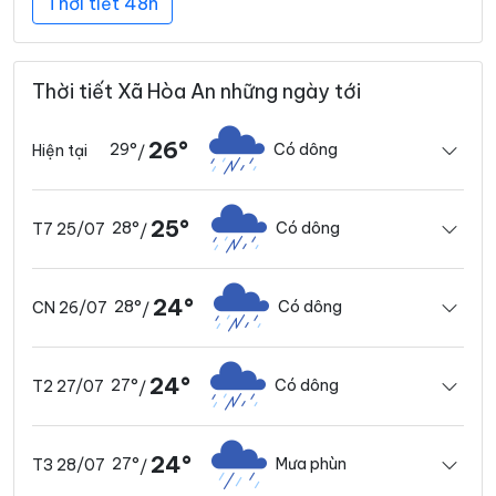
Thời tiết 48h
Thời tiết Xã Hòa An những ngày tới
26°
29°
Có dông
Hiện tại
/
25°
28°
Có dông
T7 25/07
/
24°
28°
Có dông
CN 26/07
/
24°
27°
Có dông
T2 27/07
/
24°
27°
Mưa phùn
T3 28/07
/