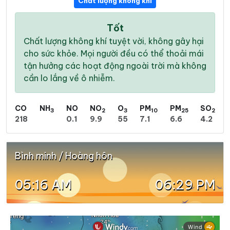
Chất lượng không khí
Tốt
Chất lượng không khí tuyệt vời, không gây hại
cho sức khỏe. Mọi người đều có thể thoải mái
tận hưởng các hoạt động ngoài trời mà không
cần lo lắng về ô nhiễm.
CO
NH
NO
NO
O
PM
PM
SO
3
2
3
10
25
2
218
0.1
9.9
55
7.1
6.6
4.2
Bình minh / Hoàng hôn
05:16 AM
06:29 PM