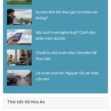
Dự báo thời tiết theo giờ có chính xác
không?
Xác suất mưa nghĩa là gì? Cách đọc
phần trăm dự báo
Chuẩn bị nhà trước bão: Checklist dễ
thực hiện
Lái xe khi mưa lớn: Nguyên tắc an toàn
cần nhớ
Thời tiết Xã Hòa An