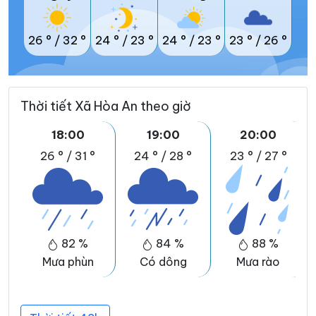
26 °
/
32 °
24 °
/
23 °
24 °
/
23 °
23 °
/
26 °
Thời tiết Xã Hòa An theo giờ
18:00
19:00
20:00
26 °
/
31 °
24 °
/
28 °
23 °
/
27 °
82 %
84 %
88 %
Mưa phùn
Có dông
Mưa rào