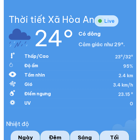
Thời tiết Xã Hòa An
Live
24°
Có dông
Cảm giác như 29°.
Thấp/Cao
23°/32°
Độ ẩm
95%
Tầm nhìn
2.4 km
Gió
3.4 km/h
Điểm ngưng
23.15 °
UV
0
Nhiệt độ
Ngày
Đêm
Sáng
Tối