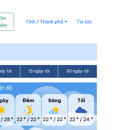
Tìm
Tỉnh / Thành phố
Tin tức
iếm
ày tới
15 ngày tới
30 ngày tới
ệt độ
gày
Đêm
Sáng
Tối
/
28 °
22 °
/
22 °
22 °
/
22 °
22 °
/
24 °