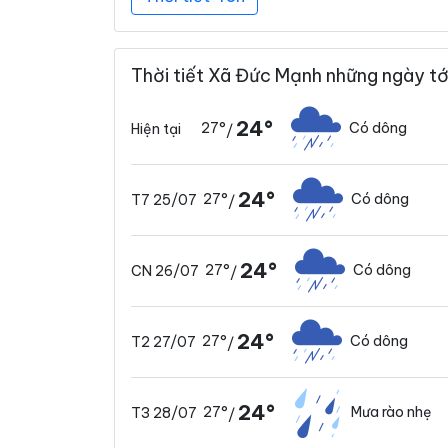
Thời tiết Xã Đức Mạnh những ngày tớ
24°
27°
Có dông
Hiện tại
/
24°
27°
Có dông
T7 25/07
/
24°
27°
Có dông
CN 26/07
/
24°
27°
Có dông
T2 27/07
/
24°
27°
Mưa rào nhẹ
T3 28/07
/