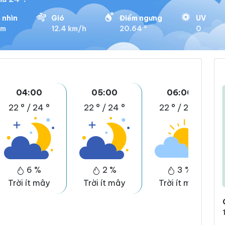
 nhìn
Gió
Điểm ngưng
UV
km
12.4 km/h
20.64 °
0
04:00
05:00
06:00
22 °
/
24 °
22 °
/
24 °
22 °
/
25 °
6 %
2 %
3 %
Trời ít mây
Trời ít mây
Trời ít mây