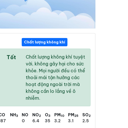
Chất lượng không khí
07:00
08:00
09:00
Tốt
Chất lượng không khí tuyệt
24 °
/
27 °
25 °
/
29 °
26 °
/
29 °
vời, không gây hại cho sức
khỏe. Mọi người đều có thể
thoải mái tận hưởng các
hoạt động ngoài trời mà
không cần lo lắng về ô
10 %
27 %
50 %
nhiễm.
Mây rải rác
Trời ít mây
Mưa phùn nhẹ
CO
NH
NO
NO
O
PM
PM
SO
3
2
3
10
25
2
187
0
6.4
35
3.2
3.1
2.5