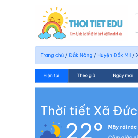
Trang chủ
/
Đắk Nông
/
Huyện Đắk Mil
/
Hiện tại
Theo giờ
Ngày mai
Thời tiết Xã Đứ
22°
Mây rải rác
Cảm giác nh