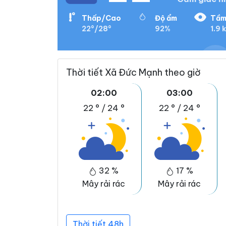
Thấp/Cao
Độ ẩm
Tầm
22°/28°
92%
1.9 
Thời tiết Xã Đức Mạnh theo giờ
02:00
03:00
22 °
/
24 °
22 °
/
24 °
32 %
17 %
Mây rải rác
Mây rải rác
Thời tiết 48h