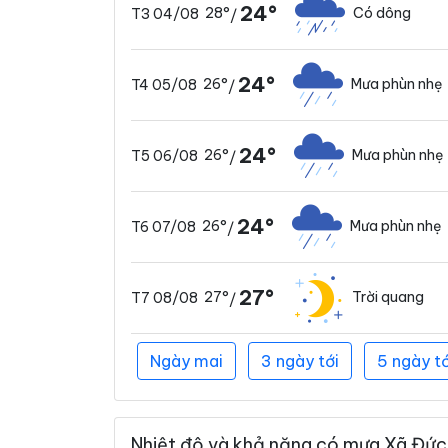
24°
28°
Có dông
T3 04/08
/
24°
26°
Mưa phùn nhẹ
T4 05/08
/
24°
26°
Mưa phùn nhẹ
T5 06/08
/
24°
26°
Mưa phùn nhẹ
T6 07/08
/
27°
27°
Trời quang
T7 08/08
/
Ngày mai
3 ngày tới
5 ngày tớ
Nhiệt độ và khả năng có mưa Xã Đức 