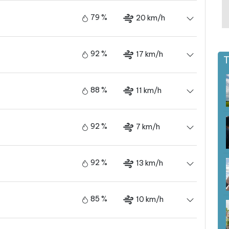
79 %
20 km/h
92 %
17 km/h
T
88 %
11 km/h
92 %
7 km/h
92 %
13 km/h
85 %
10 km/h