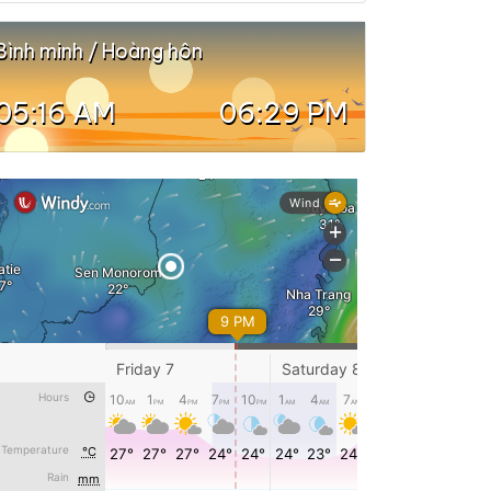
Bình minh / Hoàng hôn
05:16 AM
06:29 PM