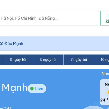
k
Xã Đức Mạnh
3 ngày tới
5 ngày tới
7 ngày tới
10 ng
Nhi
c Mạnh
N
Live
24 °
ư 24°.