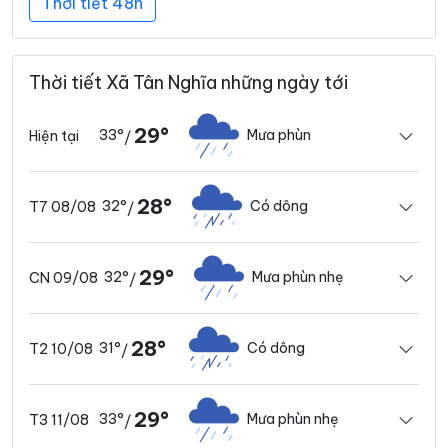
Thời tiết 48h
Thời tiết Xã Tân Nghĩa những ngày tới
29°
33°
Mưa phùn
Hiện tại
/
28°
32°
Có dông
T7 08/08
/
29°
32°
Mưa phùn nhẹ
CN 09/08
/
28°
31°
Có dông
T2 10/08
/
29°
33°
Mưa phùn nhẹ
T3 11/08
/