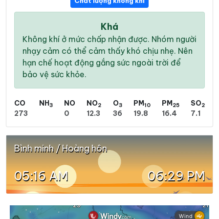
Chất lượng không khí
Khá
Không khí ở mức chấp nhận được. Nhóm người
nhạy cảm có thể cảm thấy khó chịu nhẹ. Nên
hạn chế hoạt động gắng sức ngoài trời để
bảo vệ sức khỏe.
CO
NH
NO
NO
O
PM
PM
SO
3
2
3
10
25
2
273
0
12.3
36
19.8
16.4
7.1
Bình minh / Hoàng hôn
05:16 AM
06:29 PM