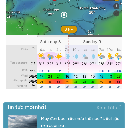
Tin tức mới nhất
Xem tất cả
Mây đen báo hiệu mưa thế nào? Dấu hiệu
nên quan sát