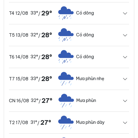
29°
33°
Có dông
T4 12/08
/
28°
32°
Có dông
T5 13/08
/
28°
32°
Có dông
T6 14/08
/
28°
33°
Mưa phùn nhẹ
T7 15/08
/
27°
32°
Mưa phùn
CN 16/08
/
27°
31°
Mưa phùn dày
T2 17/08
/