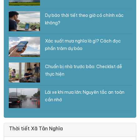
Dự báo thời tiết theo giờ có chính xác
không?
Xác suất mưa nghĩa là gì? Cách đọc
phần trăm dự báo
Chuẩn bị nhà trước bão: Checklist dễ
thực hiện
Lái xe khi mưa lớn: Nguyên tắc an toàn
cần nhớ
Thời tiết Xã Tân Nghĩa