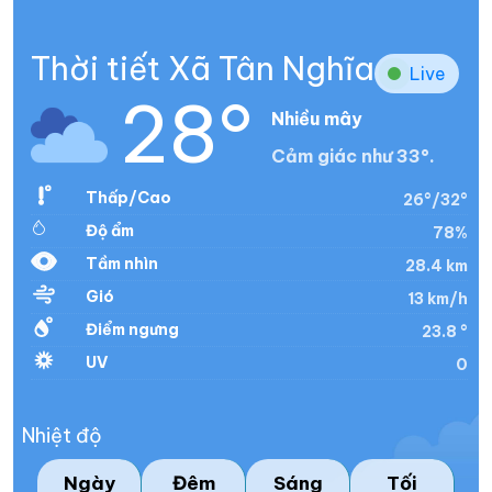
Thời tiết Xã Tân Nghĩa
Live
28°
Nhiều mây
Cảm giác như 33°.
Thấp/Cao
26°/32°
Độ ẩm
78%
Tầm nhìn
28.4 km
Gió
13 km/h
Điểm ngưng
23.8 °
UV
0
Nhiệt độ
Ngày
Đêm
Sáng
Tối