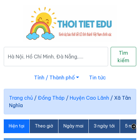
Tìm
kiếm
Tỉnh / Thành phố
Tin tức
Trang chủ
/
Đồng Tháp
/
Huyện Cao Lãnh
/
Xã Tân
Nghĩa
Hiện tại
Theo giờ
Ngày mai
3 ngày tới
5 ngày 