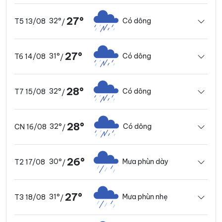
27°
32°
Có dông
T5 13/08
/
27°
31°
Có dông
T6 14/08
/
28°
32°
Có dông
T7 15/08
/
28°
32°
Có dông
CN 16/08
/
26°
30°
Mưa phùn dày
T2 17/08
/
27°
31°
Mưa phùn nhẹ
T3 18/08
/