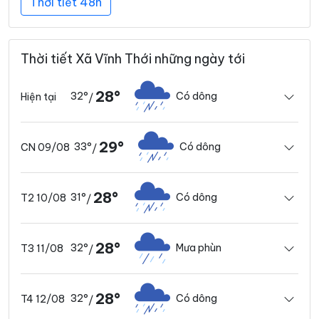
Thời tiết 48h
Thời tiết Xã Vĩnh Thới những ngày tới
28°
32°
Có dông
Hiện tại
/
29°
33°
Có dông
CN 09/08
/
28°
31°
Có dông
T2 10/08
/
28°
32°
Mưa phùn
T3 11/08
/
28°
32°
Có dông
T4 12/08
/