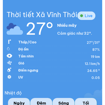
Thời tiết Xã Vĩnh Thới
Live
27°
Nhiều mây
Cảm giác như 32°.
Thấp/Cao
27°/31°
Độ ẩm
87%
Tầm nhìn
19 km
Gió
12.1 km/h
Điểm ngưng
24.65 °
UV
0.05
Nhiệt độ
Ngày
Đêm
Sáng
Tối