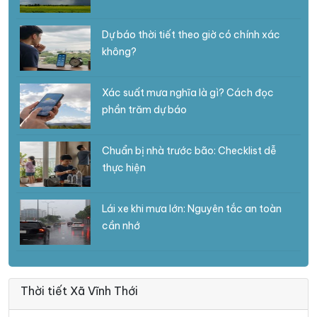
Dự báo thời tiết theo giờ có chính xác
không?
Xác suất mưa nghĩa là gì? Cách đọc
phần trăm dự báo
Chuẩn bị nhà trước bão: Checklist dễ
thực hiện
Lái xe khi mưa lớn: Nguyên tắc an toàn
cần nhớ
Thời tiết Xã Vĩnh Thới