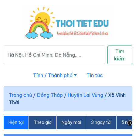
Tìm
kiếm
Tỉnh / Thành phố
Tin tức
Trang chủ
/
Đồng Tháp
/
Huyện Lai Vung
/
Xã Vĩnh
Thới
Hiện tại
Theo giờ
Ngày mai
3 ngày tới
5 ngày 