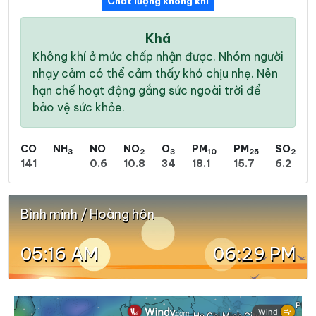
Chất lượng không khí
Khá
Không khí ở mức chấp nhận được. Nhóm người
nhạy cảm có thể cảm thấy khó chịu nhẹ. Nên
hạn chế hoạt động gắng sức ngoài trời để
bảo vệ sức khỏe.
CO
NH
NO
NO
O
PM
PM
SO
3
2
3
10
25
2
141
0.6
10.8
34
18.1
15.7
6.2
Bình minh / Hoàng hôn
05:16 AM
06:29 PM