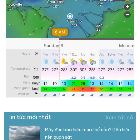
Tin tức mới nhất
Xem tất cả
Mây đen báo hiệu mưa thế nào? Dấu hiệu
nên quan sát