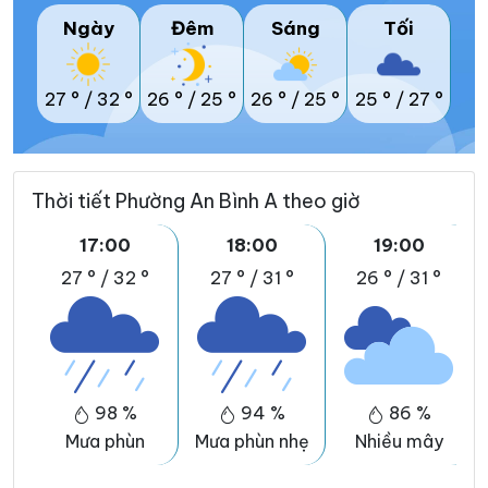
Ngày
Đêm
Sáng
Tối
27 °
/
32 °
26 °
/
25 °
26 °
/
25 °
25 °
/
27 °
Thời tiết Phường An Bình A theo giờ
17:00
18:00
19:00
27 °
/
32 °
27 °
/
31 °
26 °
/
31 °
98 %
94 %
86 %
Mưa phùn
Mưa phùn nhẹ
Nhiều mây