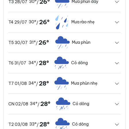
26°
30°
Mưa phùn dày
T3 28/07
/
26°
30°
Mưa rào nhẹ
T4 29/07
/
26°
31°
Mưa phùn
T5 30/07
/
28°
34°
Có dông
T6 31/07
/
28°
34°
Mưa phùn nhẹ
T7 01/08
/
28°
34°
Có dông
CN 02/08
/
28°
33°
Có dông
T2 03/08
/