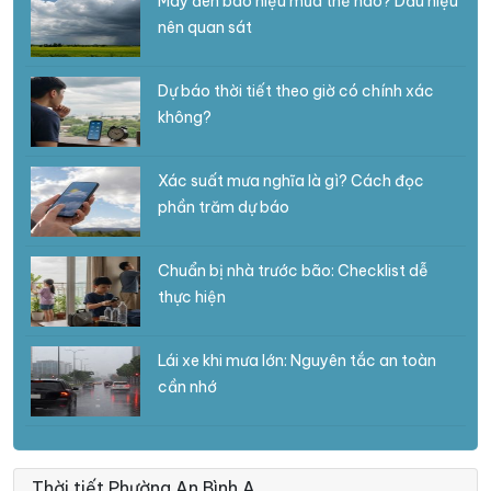
Mây đen báo hiệu mưa thế nào? Dấu hiệu
nên quan sát
Dự báo thời tiết theo giờ có chính xác
không?
Xác suất mưa nghĩa là gì? Cách đọc
phần trăm dự báo
Chuẩn bị nhà trước bão: Checklist dễ
thực hiện
Lái xe khi mưa lớn: Nguyên tắc an toàn
cần nhớ
Thời tiết Phường An Bình A