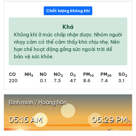
Chất lượng không khí
Khá
Không khí ở mức chấp nhận được. Nhóm người
nhạy cảm có thể cảm thấy khó chịu nhẹ. Nên
hạn chế hoạt động gắng sức ngoài trời để
bảo vệ sức khỏe.
CO
NH
NO
NO
O
PM
PM
SO
3
2
3
10
25
2
220
0.1
7.3
47
8.6
7.4
3.1
Bình minh / Hoàng hôn
05:16 AM
06:29 PM