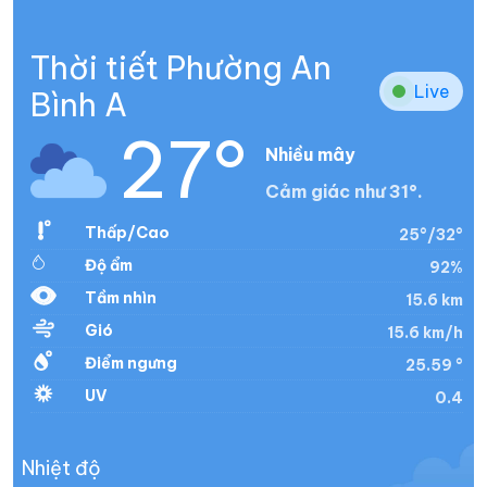
Thời tiết Phường An
Live
Bình A
27°
Nhiều mây
Cảm giác như 31°.
Thấp/Cao
25°/32°
Độ ẩm
92%
Tầm nhìn
15.6 km
Gió
15.6 km/h
Điểm ngưng
25.59 °
UV
0.4
Nhiệt độ