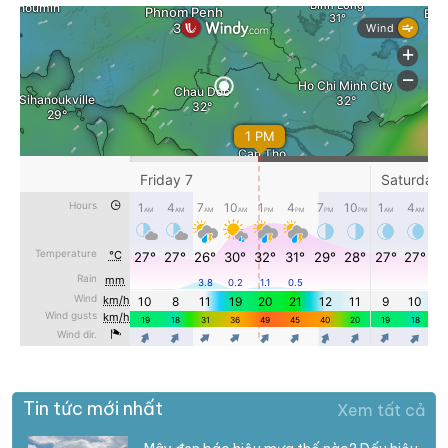
Tin tức mới nhất
Xem tất cả