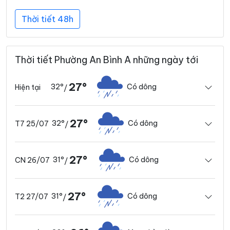
Thời tiết 48h
Thời tiết Phường An Bình A những ngày tới
27°
32°
Có dông
Hiện tại
/
27°
32°
Có dông
T7 25/07
/
27°
31°
Có dông
CN 26/07
/
27°
31°
Có dông
T2 27/07
/