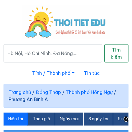
Tìm
kiếm
Tỉnh / Thành phố
Tin tức
Trang chủ
/
Đồng Tháp
/
Thành phố Hồng Ngự
/
Phường An Bình A
Hiện tại
Theo giờ
Ngày mai
3 ngày tới
5 ngày 