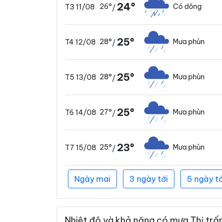
24°
26°
Có dông
T3 11/08
/
25°
28°
Mưa phùn
T4 12/08
/
25°
28°
Mưa phùn
T5 13/08
/
25°
27°
Mưa phùn
T6 14/08
/
23°
25°
Mưa phùn
T7 15/08
/
Ngày mai
3 ngày tới
5 ngày tớ
Nhiệt độ và khả năng có mưa Thị trấn