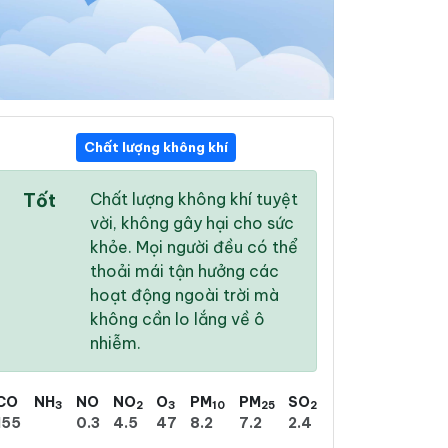
Chất lượng không khí
12:00
13:00
14:00
Tốt
Chất lượng không khí tuyệt
27 °
/
31 °
29 °
/
33 °
29 °
/
33 °
vời, không gây hại cho sức
khỏe. Mọi người đều có thể
thoải mái tận hưởng các
hoạt động ngoài trời mà
không cần lo lắng về ô
98 %
98 %
98 %
nhiễm.
Mưa phùn nhẹ
Mưa phùn nhẹ
Mưa phùn nhẹ
CO
NH
NO
NO
O
PM
PM
SO
3
2
3
10
25
2
155
0.3
4.5
47
8.2
7.2
2.4