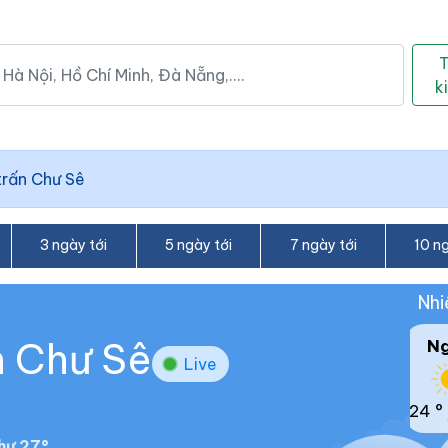
k
trấn Chư Sê
3 ngày tới
5 ngày tới
7 ngày tới
10 ng
Nhi
ấn Chư Sê
N
Live
24 °
hư 27°.