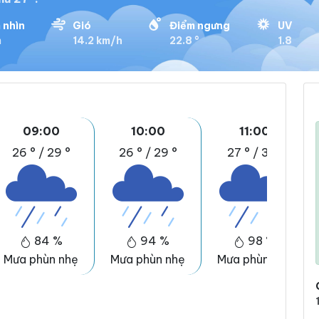
 nhìn
Gió
Điểm ngưng
UV
m
14.2 km/h
22.8 °
1.8
09:00
10:00
11:00
26 °
/
29 °
26 °
/
29 °
27 °
/
31 °
84 %
94 %
98 %
Mưa phùn nhẹ
Mưa phùn nhẹ
Mưa phùn nhẹ