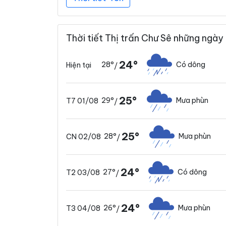
Thời tiết Thị trấn Chư Sê những ngày 
24°
28°
Có dông
Hiện tại
/
25°
29°
Mưa phùn
T7 01/08
/
25°
28°
Mưa phùn
CN 02/08
/
24°
27°
Có dông
T2 03/08
/
24°
26°
Mưa phùn
T3 04/08
/