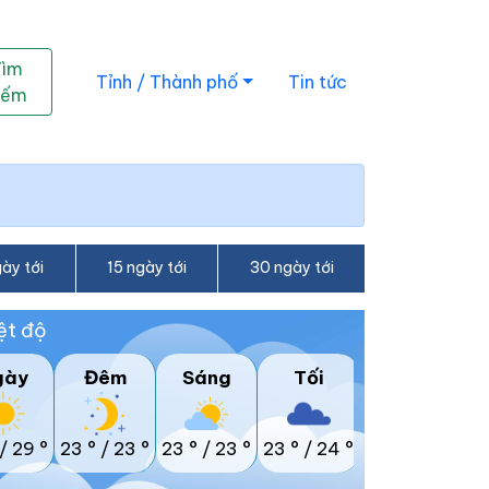
Tìm
Tỉnh / Thành phố
Tin tức
iếm
ày tới
15 ngày tới
30 ngày tới
ệt độ
gày
Đêm
Sáng
Tối
/
29 °
23 °
/
23 °
23 °
/
23 °
23 °
/
24 °