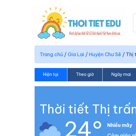
Trang chủ
/
Gia Lai
/
Huyện Chư Sê
/
Thị 
Hiện tại
Theo giờ
Ngày mai
Thời tiết Thị tr
24°
Nhiều mây
Cảm giác n