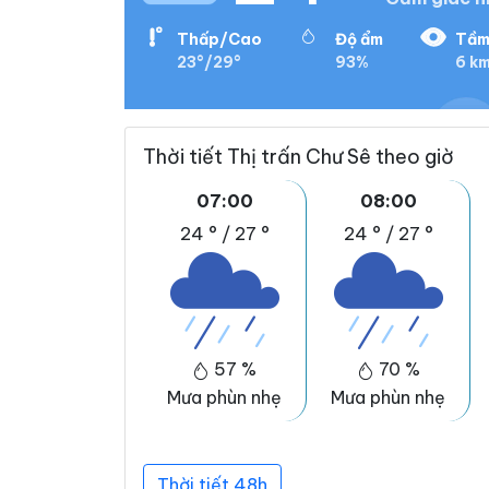
Thấp/Cao
Độ ẩm
Tầm
23°/29°
93%
6 k
Thời tiết Thị trấn Chư Sê theo giờ
07:00
08:00
24 °
/
27 °
24 °
/
27 °
57 %
70 %
Mưa phùn nhẹ
Mưa phùn nhẹ
Thời tiết 48h