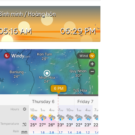
Bình minh / Hoàng hôn
05:16 AM
06:29 PM