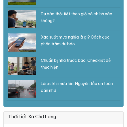
Dự báo thời tiết theo giờ có chính xác
không?
Xác suất mưa nghĩa là gì? Cách đọc
phần trăm dự báo
Chuẩn bị nhà trước bão: Checklist dễ
thực hiện
Lái xe khi mưa lớn: Nguyên tắc an toàn
cần nhớ
Thời tiết Xã Chơ Long