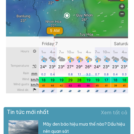
Tin tức mới nhất
Xem tất cả
Mây đen báo hiệu mưa thế nào? Dấu hiệu
nên quan sát