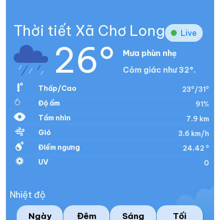
Thời tiết Xã Chơ Long
Live
26°
Mưa phùn nhẹ
Cảm giác như 32°.
Thấp/Cao
23°/31°
Độ ẩm
91%
Tầm nhìn
7.9 km
Gió
3.6 km/h
Điểm ngưng
24.42 °
UV
0
Nhiệt độ
Ngày
Đêm
Sáng
Tối