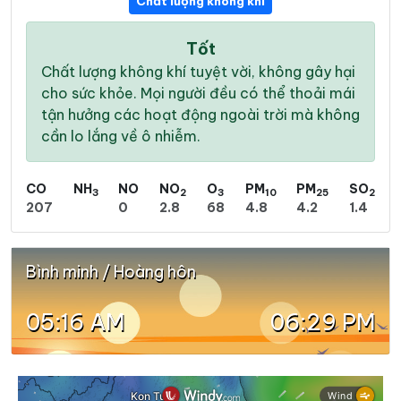
Chất lượng không khí
Tốt
Chất lượng không khí tuyệt vời, không gây hại
cho sức khỏe. Mọi người đều có thể thoải mái
tận hưởng các hoạt động ngoài trời mà không
cần lo lắng về ô nhiễm.
CO
NH
NO
NO
O
PM
PM
SO
3
2
3
10
25
2
207
0
2.8
68
4.8
4.2
1.4
Bình minh / Hoàng hôn
05:16 AM
06:29 PM