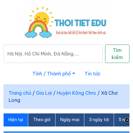
Tìm
kiếm
Tỉnh / Thành phố
Tin tức
Trang chủ
/
Gia Lai
/
Huyện Kông Chro
/
Xã Chơ
Long
Hiện tại
Theo giờ
Ngày mai
3 ngày tới
5 ngày 