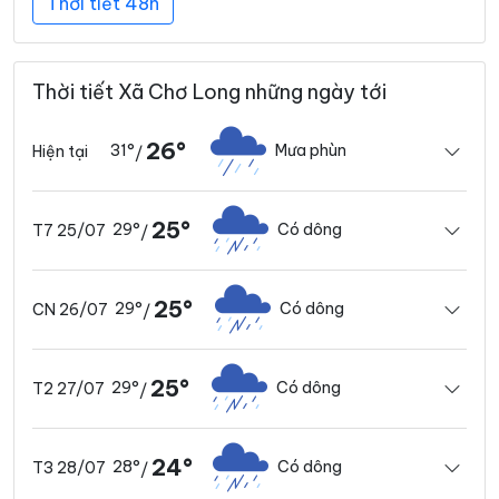
Thời tiết 48h
Thời tiết Xã Chơ Long những ngày tới
26°
31°
Mưa phùn
Hiện tại
/
25°
29°
Có dông
T7 25/07
/
25°
29°
Có dông
CN 26/07
/
25°
29°
Có dông
T2 27/07
/
24°
28°
Có dông
T3 28/07
/