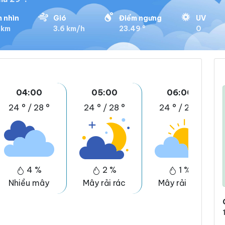
 nhìn
Gió
Điểm ngưng
UV
 km
3.6 km/h
23.49 °
0
04:00
05:00
06:00
24 °
/
28 °
24 °
/
28 °
24 °
/
28 °
4 %
2 %
1 %
Nhiều mây
Mây rải rác
Mây rải rác