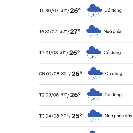
26°
31°
Có dông
T5 30/07
/
27°
32°
Mưa phùn
T6 31/07
/
26°
31°
Có dông
T7 01/08
/
26°
32°
Có dông
CN 02/08
/
26°
31°
Có dông
T2 03/08
/
25°
30°
Mưa phùn dày
T3 04/08
/