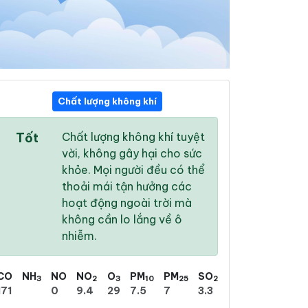
Chất lượng không khí
07:00
08:00
09:00
Tốt
Chất lượng không khí tuyệt
25 °
/
29 °
27 °
/
30 °
28 °
/
31 °
vời, không gây hại cho sức
khỏe. Mọi người đều có thể
thoải mái tận hưởng các
hoạt động ngoài trời mà
không cần lo lắng về ô
2 %
3 %
6 %
nhiễm.
Trời ít mây
Mây rải rác
Mây rải rác
CO
NH
NO
NO
O
PM
PM
SO
3
2
3
10
25
2
171
0
9.4
29
7.5
7
3.3