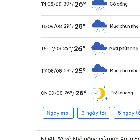
26°
30°
Có dông
T4 05/08
/
25°
29°
Mưa phùn nhẹ
T5 06/08
/
26°
29°
Mưa phùn nhẹ
T6 07/08
/
25°
28°
Mưa phùn nhẹ
T7 08/08
/
26°
26°
Trời quang
CN 09/08
/
Ngày mai
3 ngày tới
5 ngày tớ
Nhiệt độ và khả năng có mưa Xã Ia Sa