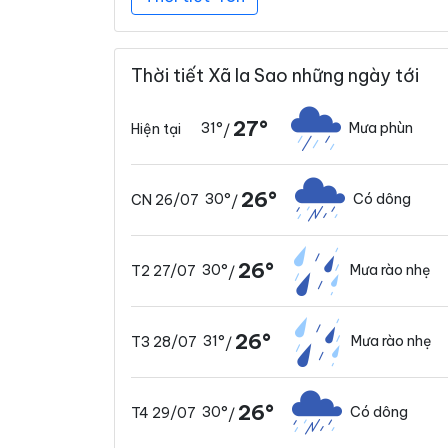
Thời tiết Xã Ia Sao những ngày tới
27°
31°
Mưa phùn
Hiện tại
/
26°
30°
Có dông
CN 26/07
/
26°
30°
Mưa rào nhẹ
T2 27/07
/
26°
31°
Mưa rào nhẹ
T3 28/07
/
26°
30°
Có dông
T4 29/07
/