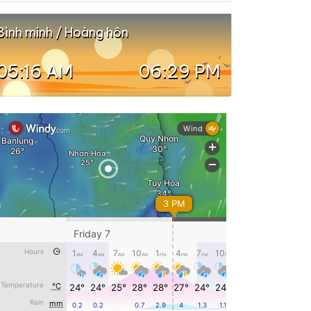
Bình minh / Hoàng hôn
05:16 AM
06:29 PM