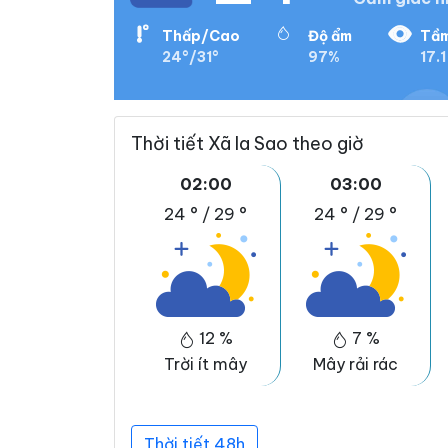
Thấp/Cao
Độ ẩm
Tầm
24°/31°
97%
17.1
Thời tiết Xã Ia Sao theo giờ
02:00
03:00
24 °
/
29 °
24 °
/
29 °
12 %
7 %
Trời ít mây
Mây rải rác
Thời tiết 48h