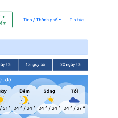
Tìm
Tỉnh / Thành phố
Tin tức
iếm
ày tới
15 ngày tới
30 ngày tới
ệt độ
gày
Đêm
Sáng
Tối
/
31 °
24 °
/
24 °
24 °
/
24 °
24 °
/
27 °