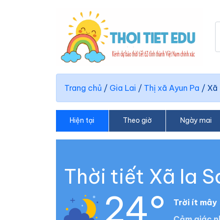
Trang chủ
/
Gia Lai
/
Thị xã Ayun Pa
/
Xã 
Hiện tại
Theo giờ
Ngày mai
Thời tiết Xã Ia 
24°
Trời ít mây
Cảm giác n