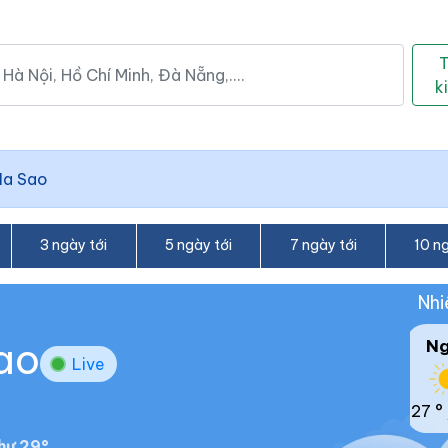
k
Ia Sao
3 ngày tới
5 ngày tới
7 ngày tới
10 ng
Nhi
Sao
N
Live
27 °
hư 29°.