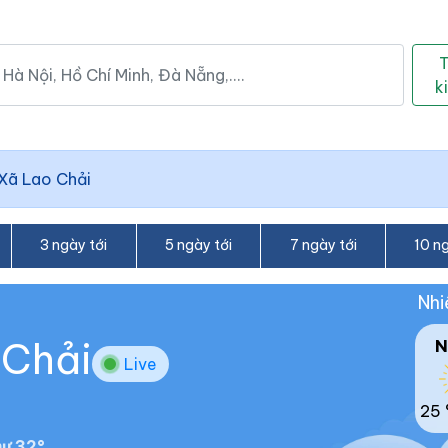
k
Xã Lao Chải
3 ngày tới
5 ngày tới
7 ngày tới
10 ng
Nhi
 Chải
N
Live
25 
ư 32°.