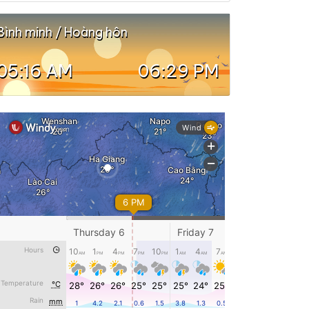
Bình minh / Hoàng hôn
05:16 AM
06:29 PM