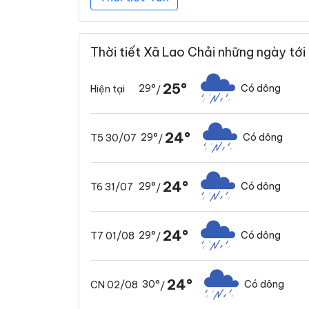
Thời tiết Xã Lao Chải những ngày tới
25°
29°
Có dông
Hiện tại
/
24°
29°
Có dông
T5 30/07
/
24°
29°
Có dông
T6 31/07
/
24°
29°
Có dông
T7 01/08
/
24°
30°
Có dông
CN 02/08
/