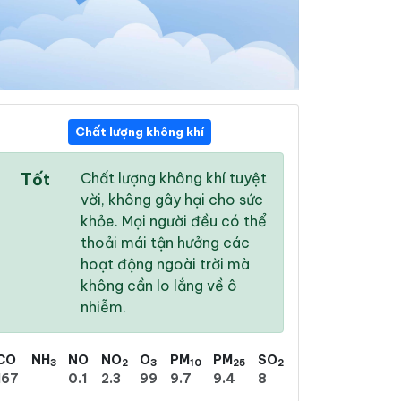
Chất lượng không khí
22:00
23:00
00:00
Tốt
Chất lượng không khí tuyệt
22 °
/
26 °
22 °
/
26 °
22 °
/
26 °
vời, không gây hại cho sức
khỏe. Mọi người đều có thể
thoải mái tận hưởng các
hoạt động ngoài trời mà
không cần lo lắng về ô
98 %
100 %
99 %
nhiễm.
Mưa rào
Mưa phùn
Mưa phùn nhẹ
CO
NH
NO
NO
O
PM
PM
SO
3
2
3
10
25
2
167
0.1
2.3
99
9.7
9.4
8