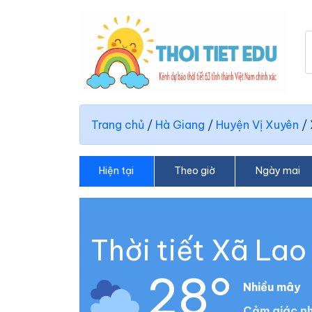
Trang chủ
/
Hà Giang
/
Huyện Vị Xuyên
/
Hiện tại
Theo giờ
Ngày mai
Thời tiết Xã Lao
28°
Nhiều mây
Cảm giác nh