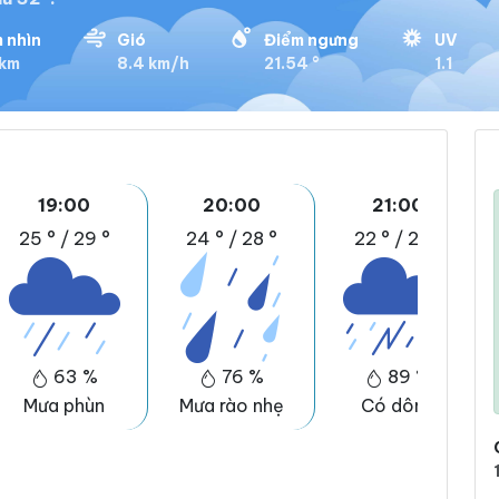
 nhìn
Gió
Điểm ngưng
UV
 km
8.4 km/h
21.54 °
1.1
19:00
20:00
21:00
25 °
/
29 °
24 °
/
28 °
22 °
/
27 °
63 %
76 %
89 %
Mưa phùn
Mưa rào nhẹ
Có dông