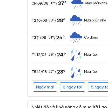
27°
32°
Mưa phùn nhẹ
CN 09/08
/
28°
33°
Mưa phùn nhẹ
T2 10/08
/
25°
31°
Có dông
T3 11/08
/
24°
29°
Mưa rào
T4 12/08
/
23°
27°
Mưa rào
T5 13/08
/
Ngày mai
3 ngày tới
5 ngày tớ
Nhiệt độ và khả năng có mưa Xã Lao 