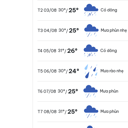
25°
30°
Có dông
T2 03/08
/
25°
30°
Mưa phùn nhẹ
T3 04/08
/
26°
31°
Có dông
T4 05/08
/
24°
30°
Mưa rào nhẹ
T5 06/08
/
25°
30°
Mưa phùn
T6 07/08
/
25°
31°
Mưa phùn
T7 08/08
/