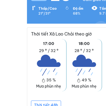
Thấp/Cao
Độ ẩm
Tầm
21°/31°
68%
9.7
Thời tiết Xã Lao Chải theo giờ
17:00
18:00
29 °
/
32 °
28 °
/
32 °
35 %
49 %
Mưa phùn nhẹ
Mưa phùn nhẹ
Thời tiết 48h