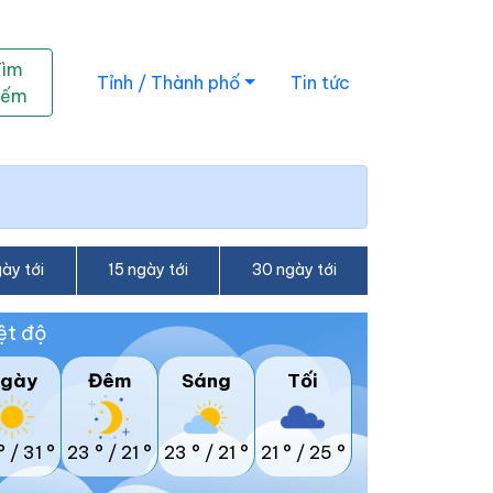
Tìm
Tỉnh / Thành phố
Tin tức
iếm
ày tới
15 ngày tới
30 ngày tới
ệt độ
gày
Đêm
Sáng
Tối
°
/
31 °
23 °
/
21 °
23 °
/
21 °
21 °
/
25 °