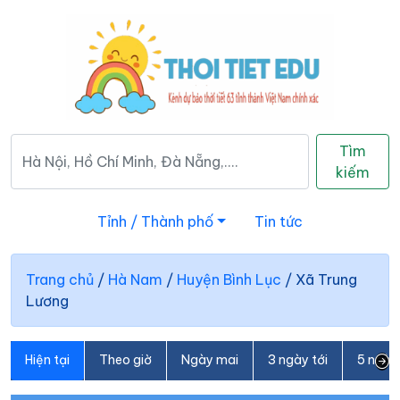
Tìm
kiếm
Tỉnh / Thành phố
Tin tức
Trang chủ
/
Hà Nam
/
Huyện Bình Lục
/
Xã Trung
Lương
Hiện tại
Theo giờ
Ngày mai
3 ngày tới
5 ngày 