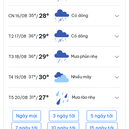
28°
35°
Có dông
CN 16/08
/
29°
36°
Có dông
T2 17/08
/
29°
36°
Mưa phùn nhẹ
T3 18/08
/
30°
37°
Nhiều mây
T4 19/08
/
27°
31°
Mưa rào nhẹ
T5 20/08
/
Ngày mai
3 ngày tới
5 ngày tới
7 ngày tới
10 ngày tới
15 ngày tới