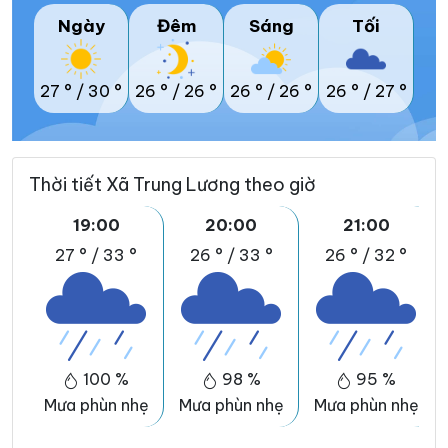
Ngày
Đêm
Sáng
Tối
27 °
/
30 °
26 °
/
26 °
26 °
/
26 °
26 °
/
27 °
Thời tiết Xã Trung Lương theo giờ
19:00
20:00
21:00
27 °
/
33 °
26 °
/
33 °
26 °
/
32 °
100 %
98 %
95 %
Mưa phùn nhẹ
Mưa phùn nhẹ
Mưa phùn nhẹ