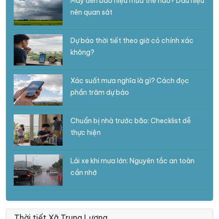
Mây đen báo hiệu mưa thế nào? Dấu hiệu
nên quan sát
Dự báo thời tiết theo giờ có chính xác
không?
Xác suất mưa nghĩa là gì? Cách đọc
phần trăm dự báo
Chuẩn bị nhà trước bão: Checklist dễ
thực hiện
Lái xe khi mưa lớn: Nguyên tắc an toàn
cần nhớ
Thời tiết Xã Trung Lương