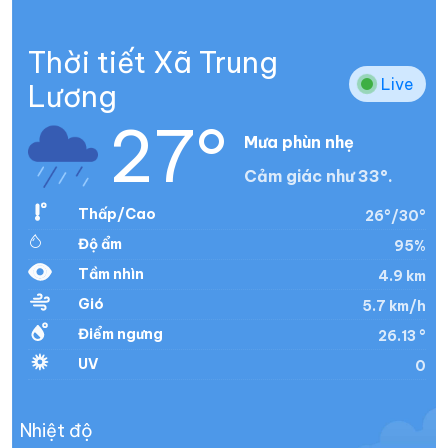
Thời tiết Xã Trung
Live
Lương
27°
Mưa phùn nhẹ
Cảm giác như 33°.
Thấp/Cao
26°/30°
Độ ẩm
95%
Tầm nhìn
4.9 km
Gió
5.7 km/h
Điểm ngưng
26.13 °
UV
0
Nhiệt độ