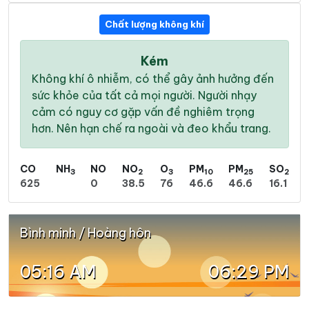
Chất lượng không khí
Kém
Không khí ô nhiễm, có thể gây ảnh hưởng đến
sức khỏe của tất cả mọi người. Người nhạy
cảm có nguy cơ gặp vấn đề nghiêm trọng
hơn. Nên hạn chế ra ngoài và đeo khẩu trang.
CO
NH
NO
NO
O
PM
PM
SO
3
2
3
10
25
2
625
0
38.5
76
46.6
46.6
16.1
Bình minh / Hoàng hôn
05:16 AM
06:29 PM