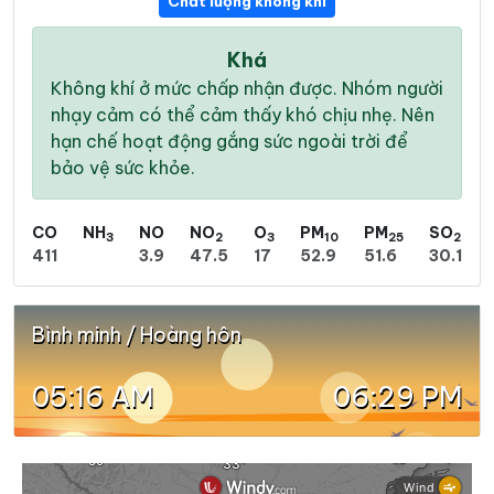
Chất lượng không khí
Khá
Không khí ở mức chấp nhận được. Nhóm người
nhạy cảm có thể cảm thấy khó chịu nhẹ. Nên
hạn chế hoạt động gắng sức ngoài trời để
bảo vệ sức khỏe.
CO
NH
NO
NO
O
PM
PM
SO
3
2
3
10
25
2
411
3.9
47.5
17
52.9
51.6
30.1
Bình minh / Hoàng hôn
05:16 AM
06:29 PM