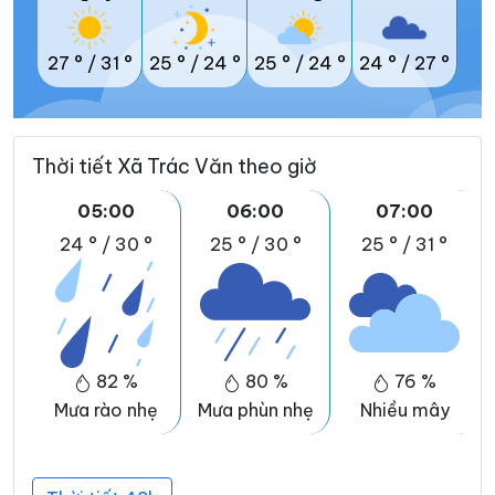
27 °
/
31 °
25 °
/
24 °
25 °
/
24 °
24 °
/
27 °
Thời tiết Xã Trác Văn theo giờ
05:00
06:00
07:00
24 °
/
30 °
25 °
/
30 °
25 °
/
31 °
82 %
80 %
76 %
Mưa rào nhẹ
Mưa phùn nhẹ
Nhiều mây