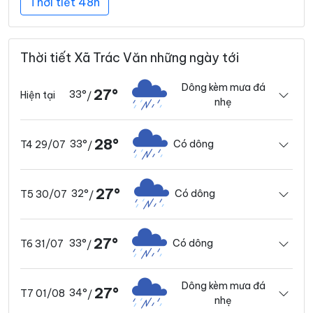
Thời tiết 48h
Thời tiết Xã Trác Văn những ngày tới
Dông kèm mưa đá
27°
33°
Hiện tại
/
nhẹ
28°
33°
Có dông
T4 29/07
/
27°
32°
Có dông
T5 30/07
/
27°
33°
Có dông
T6 31/07
/
Dông kèm mưa đá
27°
34°
T7 01/08
/
nhẹ