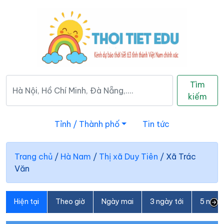
Tìm
kiếm
Tỉnh / Thành phố
Tin tức
Trang chủ
/
Hà Nam
/
Thị xã Duy Tiên
/
Xã Trác
Văn
Hiện tại
Theo giờ
Ngày mai
3 ngày tới
5 ngày 