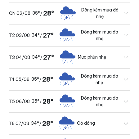
Dông kèm mưa đá
28°
35°
CN 02/08
/
nhẹ
Dông kèm mưa đá
27°
34°
T2 03/08
/
nhẹ
27°
34°
Mưa phùn nhẹ
T3 04/08
/
Dông kèm mưa đá
28°
35°
T4 05/08
/
nhẹ
Dông kèm mưa đá
28°
35°
T5 06/08
/
nhẹ
28°
34°
Có dông
T6 07/08
/