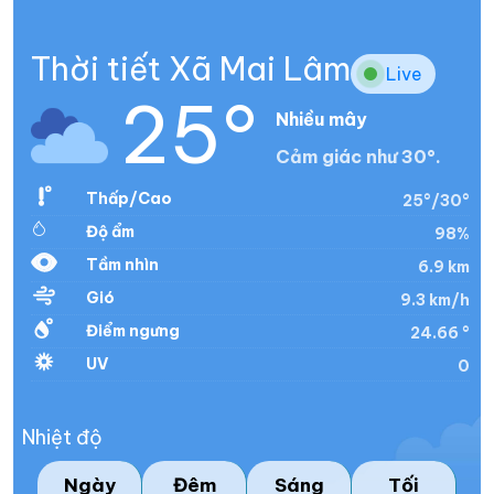
Thời tiết Xã Mai Lâm
Live
25°
Nhiều mây
Cảm giác như 30°.
Thấp/Cao
25°/30°
Độ ẩm
98%
Tầm nhìn
6.9 km
Gió
9.3 km/h
Điểm ngưng
24.66 °
UV
0
Nhiệt độ
Ngày
Đêm
Sáng
Tối