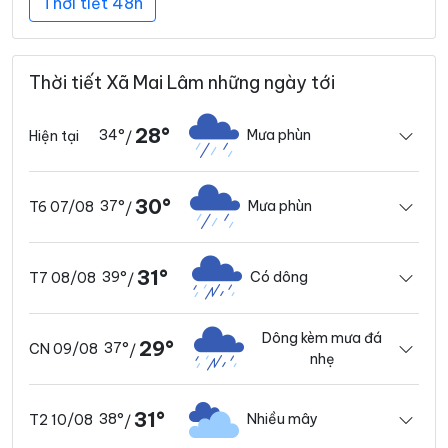
Thời tiết 48h
Thời tiết Xã Mai Lâm những ngày tới
28°
34°
Mưa phùn
Hiện tại
/
30°
37°
Mưa phùn
T6 07/08
/
31°
39°
Có dông
T7 08/08
/
Dông kèm mưa đá
29°
37°
CN 09/08
/
nhẹ
31°
38°
Nhiều mây
T2 10/08
/