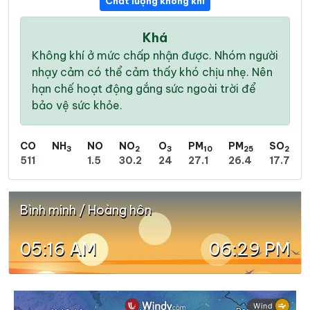
Chất lượng không khí
Khá
Không khí ở mức chấp nhận được. Nhóm người
nhạy cảm có thể cảm thấy khó chịu nhẹ. Nên
hạn chế hoạt động gắng sức ngoài trời để
bảo vệ sức khỏe.
CO
NH
NO
NO
O
PM
PM
SO
3
2
3
10
25
2
511
1.5
30.2
24
27.1
26.4
17.7
Bình minh / Hoàng hôn
05:16 AM
06:29 PM