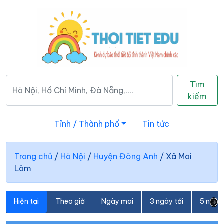
Tìm
kiếm
Tỉnh / Thành phố
Tin tức
Trang chủ
/
Hà Nội
/
Huyện Đông Anh
/
Xã Mai
Lâm
Hiện tại
Theo giờ
Ngày mai
3 ngày tới
5 ngày 