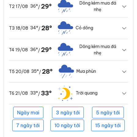
Dông kèm mưa đá
29°
36°
T2 17/08
/
nhẹ
28°
34°
Có dông
T3 18/08
/
Dông kèm mưa đá
29°
36°
T4 19/08
/
nhẹ
28°
35°
Mưa phùn
T5 20/08
/
33°
33°
Trời quang
T6 21/08
/
Ngày mai
3 ngày tới
5 ngày tới
7 ngày tới
10 ngày tới
15 ngày tới