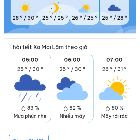
28 °
/
30 °
26 °
/
25 °
26 °
/
25 °
25 °
/
28 °
Thời tiết Xã Mai Lâm theo giờ
05:00
06:00
07:00
25 °
/
30 °
25 °
/
30 °
26 °
/
31 °
83 %
82 %
80 %
Mưa phùn nhẹ
Nhiều mây
Mây rải rác