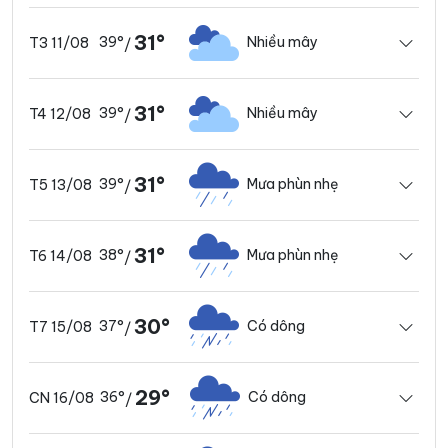
31°
39°
Nhiều mây
T3 11/08
/
31°
39°
Nhiều mây
T4 12/08
/
31°
39°
Mưa phùn nhẹ
T5 13/08
/
31°
38°
Mưa phùn nhẹ
T6 14/08
/
30°
37°
Có dông
T7 15/08
/
29°
36°
Có dông
CN 16/08
/