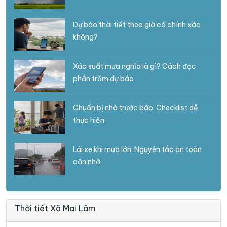
Dự báo thời tiết theo giờ có chính xác
không?
Xác suất mưa nghĩa là gì? Cách đọc
phần trăm dự báo
Chuẩn bị nhà trước bão: Checklist dễ
thực hiện
Lái xe khi mưa lớn: Nguyên tắc an toàn
cần nhớ
Thời tiết Xã Mai Lâm