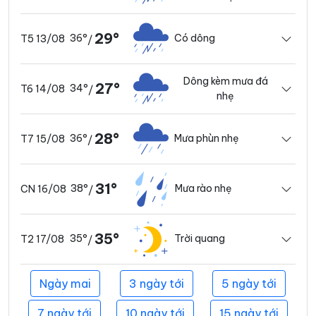
29°
36°
Có dông
T5 13/08
/
Dông kèm mưa đá
27°
34°
T6 14/08
/
nhẹ
28°
36°
Mưa phùn nhẹ
T7 15/08
/
31°
38°
Mưa rào nhẹ
CN 16/08
/
35°
35°
Trời quang
T2 17/08
/
Ngày mai
3 ngày tới
5 ngày tới
7 ngày tới
10 ngày tới
15 ngày tới