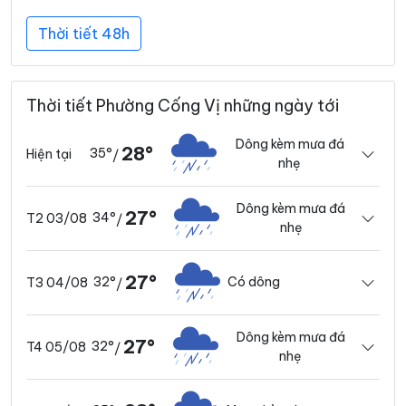
Thời tiết 48h
Thời tiết Phường Cống Vị những ngày tới
Dông kèm mưa đá
28°
35°
Hiện tại
/
nhẹ
Dông kèm mưa đá
27°
34°
T2 03/08
/
nhẹ
27°
32°
Có dông
T3 04/08
/
Dông kèm mưa đá
27°
32°
T4 05/08
/
nhẹ