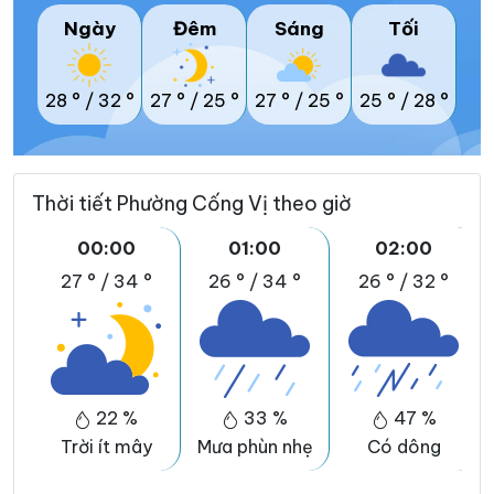
Ngày
Đêm
Sáng
Tối
28 °
/
32 °
27 °
/
25 °
27 °
/
25 °
25 °
/
28 °
Thời tiết Phường Cống Vị theo giờ
00:00
01:00
02:00
27 °
/
34 °
26 °
/
34 °
26 °
/
32 °
22 %
33 %
47 %
Trời ít mây
Mưa phùn nhẹ
Có dông