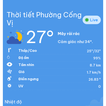
Thời tiết Phường Cống
Live
Vị
27°
Mây rải rác
Cảm giác như 34°.
Thấp/Cao
25°/32°
Độ ẩm
99%
Tầm nhìn
8.7 km
Gió
1.7 km/h
Điểm ngưng
26.83 °
UV
0
Nhiệt độ