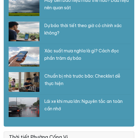
Mây đen báo hiệu mưa thế nào? Dấu hiệu
nên quan sát
Dự báo thời tiết theo giờ có chính xác
không?
Xác suất mưa nghĩa là gì? Cách đọc
phần trăm dự báo
Chuẩn bị nhà trước bão: Checklist dễ
thực hiện
Lái xe khi mưa lớn: Nguyên tắc an toàn
cần nhớ
Thời tiết Phường Cống Vị