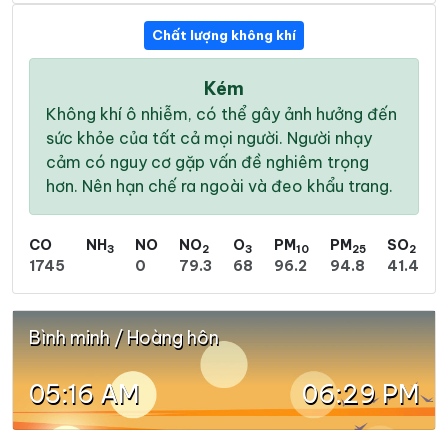
Chất lượng không khí
Kém
Không khí ô nhiễm, có thể gây ảnh hưởng đến
sức khỏe của tất cả mọi người. Người nhạy
cảm có nguy cơ gặp vấn đề nghiêm trọng
hơn. Nên hạn chế ra ngoài và đeo khẩu trang.
CO
NH
NO
NO
O
PM
PM
SO
3
2
3
10
25
2
1745
0
79.3
68
96.2
94.8
41.4
Bình minh / Hoàng hôn
05:16 AM
06:29 PM