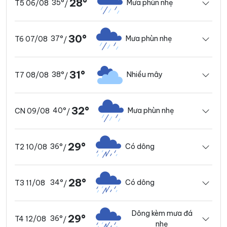
28°
35°
Mưa phùn nhẹ
T5 06/08
/
30°
37°
Mưa phùn nhẹ
T6 07/08
/
31°
38°
Nhiều mây
T7 08/08
/
32°
40°
Mưa phùn nhẹ
CN 09/08
/
29°
36°
Có dông
T2 10/08
/
28°
34°
Có dông
T3 11/08
/
Dông kèm mưa đá
29°
36°
T4 12/08
/
nhẹ