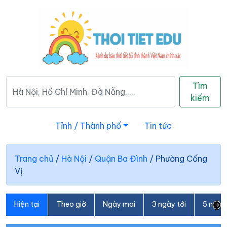
Tìm
kiếm
Tỉnh / Thành phố
Tin tức
Trang chủ
/
Hà Nội
/
Quận Ba Đình
/
Phường Cống
Vị
Hiện tại
Theo giờ
Ngày mai
3 ngày tới
5 ngày 