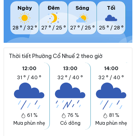
Ngày
Đêm
Sáng
Tối
28 °
/
32 °
27 °
/
25 °
27 °
/
25 °
25 °
/
28 °
Thời tiết Phường Cổ Nhuế 2 theo giờ
12:00
13:00
14:00
31 °
/
40 °
32 °
/
40 °
32 °
/
40 °
61 %
76 %
81 %
Mưa phùn nhẹ
Có dông
Mưa phùn nhẹ