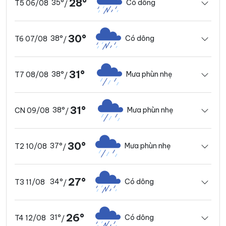
28°
35°
Có dông
T5 06/08
/
30°
38°
Có dông
T6 07/08
/
31°
38°
Mưa phùn nhẹ
T7 08/08
/
31°
38°
Mưa phùn nhẹ
CN 09/08
/
30°
37°
Mưa phùn nhẹ
T2 10/08
/
27°
34°
Có dông
T3 11/08
/
26°
31°
Có dông
T4 12/08
/