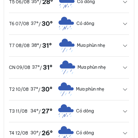
28°
35°
Có dông
T5 06/08
/
30°
37°
Có dông
T6 07/08
/
31°
38°
Mưa phùn nhẹ
T7 08/08
/
31°
37°
Mưa phùn nhẹ
CN 09/08
/
30°
37°
Mưa phùn nhẹ
T2 10/08
/
27°
34°
Có dông
T3 11/08
/
26°
30°
Có dông
T4 12/08
/