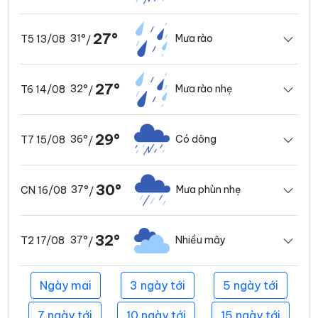
27°
31°
Mưa rào
T5 13/08
/
27°
32°
Mưa rào nhẹ
T6 14/08
/
29°
36°
Có dông
T7 15/08
/
30°
37°
Mưa phùn nhẹ
CN 16/08
/
32°
37°
Nhiều mây
T2 17/08
/
Ngày mai
3 ngày tới
5 ngày tới
7 ngày tới
10 ngày tới
15 ngày tới