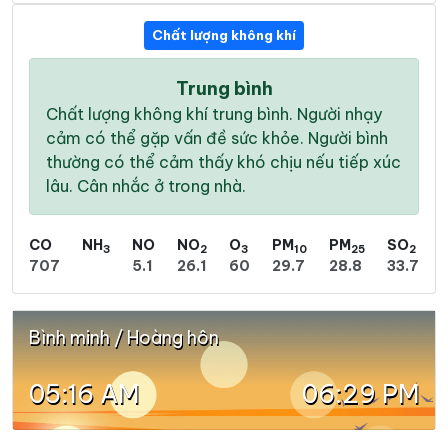
Chất lượng không khí
Trung bình
Chất lượng không khí trung bình. Người nhạy
cảm có thể gặp vấn đề sức khỏe. Người bình
thường có thể cảm thấy khó chịu nếu tiếp xúc
lâu. Cân nhắc ở trong nhà.
CO
NH
NO
NO
O
PM
PM
SO
3
2
3
10
25
2
707
5.1
26.1
60
29.7
28.8
33.7
Bình minh / Hoàng hôn
05:16 AM
06:29 PM