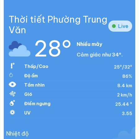
Thời tiết Phường Trung
Live
Văn
28°
Nhiều mây
Cảm giác như 34°.
Thấp/Cao
25°/32°
Độ ẩm
86%
Tầm nhìn
8.4 km
Gió
2 km/h
Điểm ngưng
25.44 °
UV
3.55
Nhiệt độ