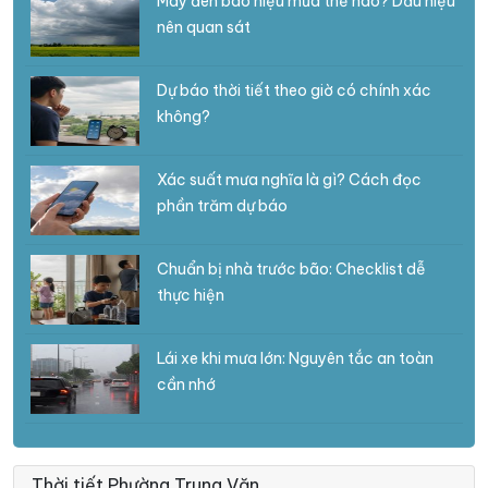
Mây đen báo hiệu mưa thế nào? Dấu hiệu
nên quan sát
Dự báo thời tiết theo giờ có chính xác
không?
Xác suất mưa nghĩa là gì? Cách đọc
phần trăm dự báo
Chuẩn bị nhà trước bão: Checklist dễ
thực hiện
Lái xe khi mưa lớn: Nguyên tắc an toàn
cần nhớ
Thời tiết Phường Trung Văn