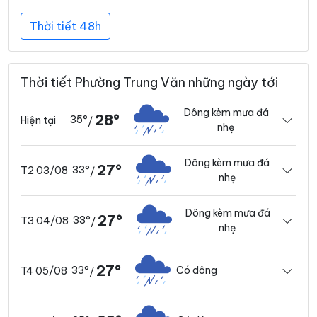
Thời tiết 48h
Thời tiết Phường Trung Văn những ngày tới
Dông kèm mưa đá
28°
35°
Hiện tại
/
nhẹ
Dông kèm mưa đá
27°
33°
T2 03/08
/
nhẹ
Dông kèm mưa đá
27°
33°
T3 04/08
/
nhẹ
27°
33°
Có dông
T4 05/08
/