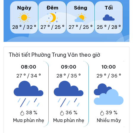
Ngày
Đêm
Sáng
Tối
28 °
/
32 °
27 °
/
25 °
27 °
/
25 °
25 °
/
28 °
Thời tiết Phường Trung Văn theo giờ
08:00
09:00
10:00
27 °
/
34 °
28 °
/
35 °
29 °
/
36 °
38 %
36 %
39 %
Mưa phùn nhẹ
Mưa phùn nhẹ
Nhiều mây