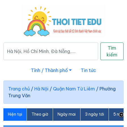
Tìm
kiếm
Tỉnh / Thành phố
Tin tức
Trang chủ
/
Hà Nội
/
Quận Nam Từ Liêm
/
Phường
Trung Văn
Hiện tại
Theo giờ
Ngày mai
3 ngày tới
5 ngày 