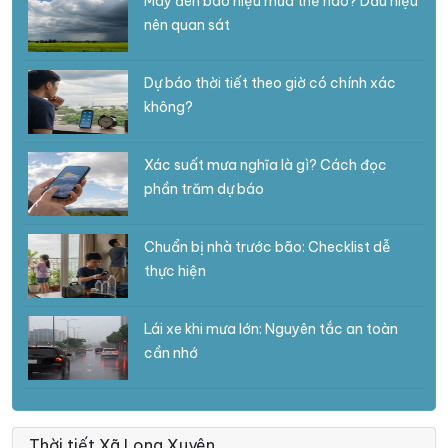
Mây đen báo hiệu mưa thế nào? Dấu hiệu
nên quan sát
Dự báo thời tiết theo giờ có chính xác
không?
Xác suất mưa nghĩa là gì? Cách đọc
phần trăm dự báo
Chuẩn bị nhà trước bão: Checklist dễ
thực hiện
Lái xe khi mưa lớn: Nguyên tắc an toàn
cần nhớ
Thời tiết Xã Long Xuyên