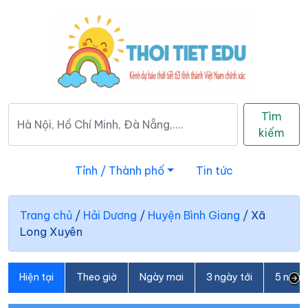
Tìm
kiếm
Tỉnh / Thành phố
Tin tức
Trang chủ
/
Hải Dương
/
Huyện Bình Giang
/
Xã
Long Xuyên
Hiện tại
Theo giờ
Ngày mai
3 ngày tới
5 ngày 