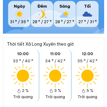
Ngày
Đêm
Sáng
Tối
31 °
/
35 °
28 °
/
27 °
28 °
/
27 °
27 °
/
31 °
Thời tiết Xã Long Xuyên theo giờ
10:00
11:00
12:00
33 °
/
40 °
34 °
/
42 °
35 °
/
42 °
2 %
3 %
5 %
Trời quang
Trời quang
Trời quang