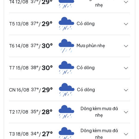
29°
37°
T4 12/08
/
nhẹ
29°
37°
Có dông
T5 13/08
/
30°
37°
Mưa phùn nhẹ
T6 14/08
/
30°
38°
Có dông
T7 15/08
/
29°
37°
Có dông
CN 16/08
/
Dông kèm mưa đá
28°
35°
T2 17/08
/
nhẹ
Dông kèm mưa đá
27°
34°
T3 18/08
/
nhẹ