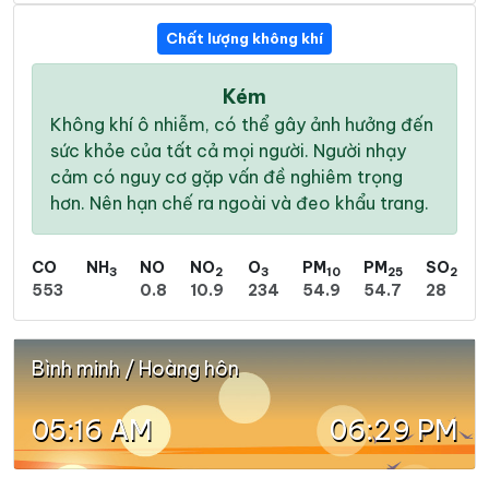
Chất lượng không khí
Kém
Không khí ô nhiễm, có thể gây ảnh hưởng đến
sức khỏe của tất cả mọi người. Người nhạy
cảm có nguy cơ gặp vấn đề nghiêm trọng
hơn. Nên hạn chế ra ngoài và đeo khẩu trang.
CO
NH
NO
NO
O
PM
PM
SO
3
2
3
10
25
2
553
0.8
10.9
234
54.9
54.7
28
Bình minh / Hoàng hôn
05:16 AM
06:29 PM