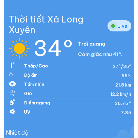
Thời tiết Xã Long
Live
Xuyên
34°
Trời quang
Cảm giác như 41°.
Thấp/Cao
27°/35°
Độ ẩm
66%
Tầm nhìn
21.8 km
Gió
12.2 km/h
Điểm ngưng
26.75 °
UV
7.85
Nhiệt độ