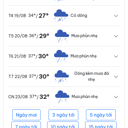
27°
34°
Có dông
T4 19/08
/
29°
36°
Mưa phùn nhẹ
T5 20/08
/
30°
37°
Mưa phùn nhẹ
T6 21/08
/
Dông kèm mưa đá
30°
37°
T7 22/08
/
nhẹ
32°
37°
Mưa phùn nhẹ
CN 23/08
/
Ngày mai
3 ngày tới
5 ngày tới
7 ngày tới
10 ngày tới
15 ngày tới