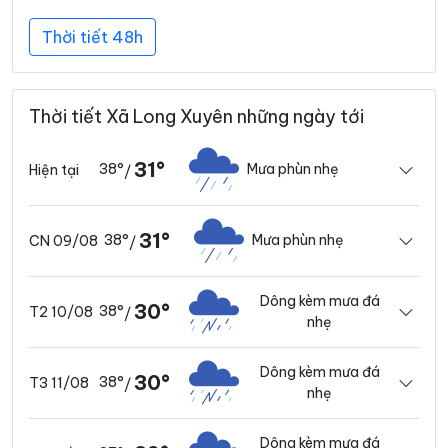
Thời tiết 48h
Thời tiết Xã Long Xuyên những ngày tới
31°
38°
Mưa phùn nhẹ
Hiện tại
/
31°
38°
Mưa phùn nhẹ
CN 09/08
/
Dông kèm mưa đá
30°
38°
T2 10/08
/
nhẹ
Dông kèm mưa đá
30°
38°
T3 11/08
/
nhẹ
Dông kèm mưa đá