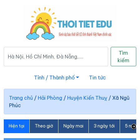
Tìm
kiếm
Tỉnh / Thành phố
Tin tức
Trang chủ
/
Hải Phòng
/
Huyện Kiến Thuỵ
/
Xã Ngũ
Phúc
Hiện tại
Theo giờ
Ngày mai
3 ngày tới
5 ngày 