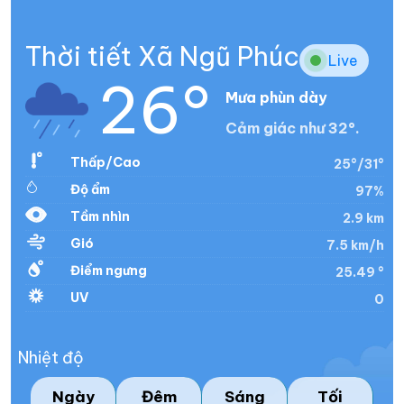
Thời tiết Xã Ngũ Phúc
Live
26°
Mưa phùn dày
Cảm giác như 32°.
Thấp/Cao
25°/31°
Độ ẩm
97%
Tầm nhìn
2.9 km
Gió
7.5 km/h
Điểm ngưng
25.49 °
UV
0
Nhiệt độ
Ngày
Đêm
Sáng
Tối