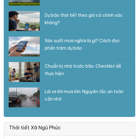
Dự báo thời tiết theo giờ có chính xác
không?
Xác suất mưa nghĩa là gì? Cách đọc
phần trăm dự báo
Chuẩn bị nhà trước bão: Checklist dễ
thực hiện
Lái xe khi mưa lớn: Nguyên tắc an toàn
cần nhớ
Thời tiết Xã Ngũ Phúc