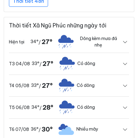
Thời tiết 48h
Thời tiết Xã Ngũ Phúc những ngày tới
Dông kèm mưa đá
27°
34°
Hiện tại
/
nhẹ
27°
33°
Có dông
T3 04/08
/
27°
33°
Có dông
T4 05/08
/
28°
34°
Có dông
T5 06/08
/
30°
36°
Nhiều mây
T6 07/08
/