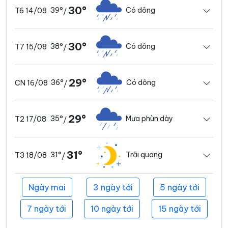
30°
39°
Có dông
T6 14/08
/
30°
38°
Có dông
T7 15/08
/
29°
36°
Có dông
CN 16/08
/
29°
35°
Mưa phùn dày
T2 17/08
/
31°
31°
Trời quang
T3 18/08
/
Ngày mai
3 ngày tới
5 ngày tới
7 ngày tới
10 ngày tới
15 ngày tới