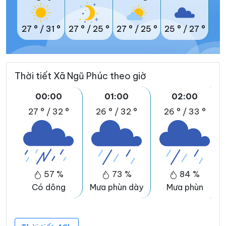
27 °
/
31 °
27 °
/
25 °
27 °
/
25 °
25 °
/
27 °
Thời tiết Xã Ngũ Phúc theo giờ
00:00
01:00
02:00
27 °
/
32 °
26 °
/
32 °
26 °
/
33 °
57 %
73 %
84 %
Có dông
Mưa phùn dày
Mưa phùn