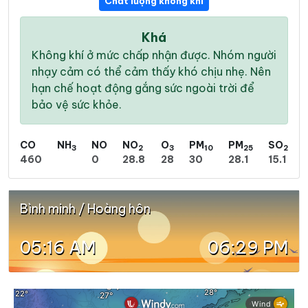
Chất lượng không khí
Khá
Không khí ở mức chấp nhận được. Nhóm người
nhạy cảm có thể cảm thấy khó chịu nhẹ. Nên
hạn chế hoạt động gắng sức ngoài trời để
bảo vệ sức khỏe.
CO
NH
NO
NO
O
PM
PM
SO
3
2
3
10
25
2
460
0
28.8
28
30
28.1
15.1
Bình minh / Hoàng hôn
05:16 AM
06:29 PM