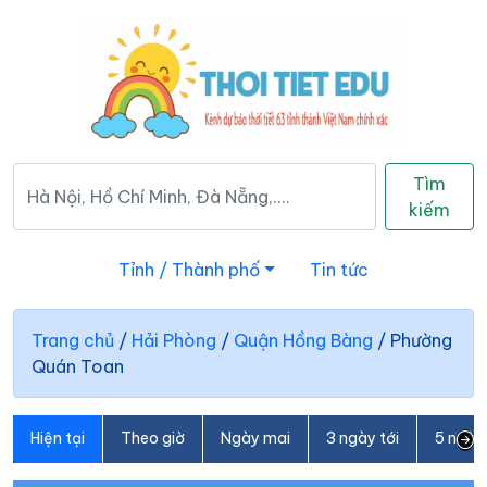
Tìm
kiếm
Tỉnh / Thành phố
Tin tức
Trang chủ
/
Hải Phòng
/
Quận Hồng Bàng
/
Phường
Quán Toan
Hiện tại
Theo giờ
Ngày mai
3 ngày tới
5 ngày 