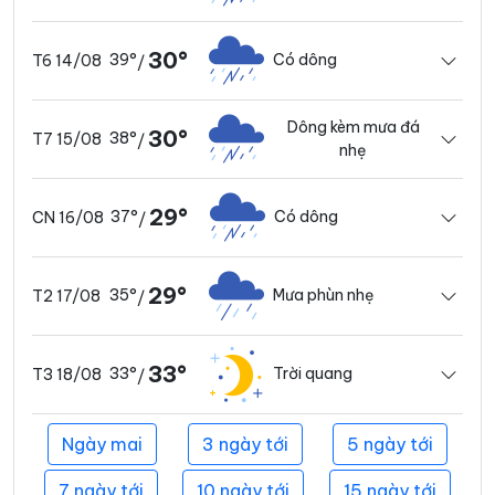
30°
39°
Có dông
T6 14/08
/
Dông kèm mưa đá
30°
38°
T7 15/08
/
nhẹ
29°
37°
Có dông
CN 16/08
/
29°
35°
Mưa phùn nhẹ
T2 17/08
/
33°
33°
Trời quang
T3 18/08
/
Ngày mai
3 ngày tới
5 ngày tới
7 ngày tới
10 ngày tới
15 ngày tới