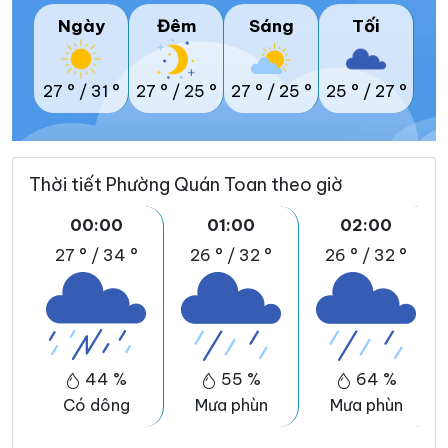
Ngày
Đêm
Sáng
Tối
27 °
/
31 °
27 °
/
25 °
27 °
/
25 °
25 °
/
27 °
Thời tiết Phường Quán Toan theo giờ
00:00
01:00
02:00
27 °
/
34 °
26 °
/
32 °
26 °
/
32 °
44 %
55 %
64 %
Có dông
Mưa phùn
Mưa phùn