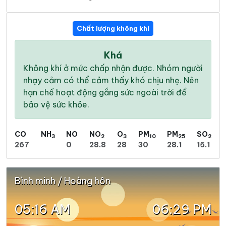
Chất lượng không khí
Khá
Không khí ở mức chấp nhận được. Nhóm người
nhạy cảm có thể cảm thấy khó chịu nhẹ. Nên
hạn chế hoạt động gắng sức ngoài trời để
bảo vệ sức khỏe.
CO
NH
NO
NO
O
PM
PM
SO
3
2
3
10
25
2
267
0
28.8
28
30
28.1
15.1
Bình minh / Hoàng hôn
05:16 AM
06:29 PM