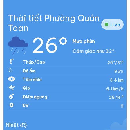
Thời tiết Phường Quán
Live
Toan
26°
Mưa phùn
Cảm giác như 32°.
Thấp/Cao
25°/31°
Độ ẩm
95%
Tầm nhìn
3.4 km
Gió
6.1 km/h
Điểm ngưng
25.14 °
UV
0
Nhiệt độ