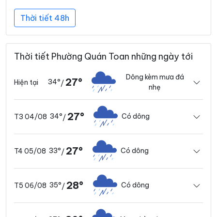
Thời tiết 48h
Thời tiết Phường Quán Toan những ngày tới
Dông kèm mưa đá
27°
34°
Hiện tại
/
nhẹ
27°
34°
Có dông
T3 04/08
/
27°
33°
Có dông
T4 05/08
/
28°
35°
Có dông
T5 06/08
/