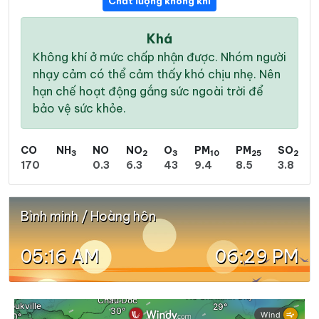
Chất lượng không khí
Khá
Không khí ở mức chấp nhận được. Nhóm người
nhạy cảm có thể cảm thấy khó chịu nhẹ. Nên
hạn chế hoạt động gắng sức ngoài trời để
bảo vệ sức khỏe.
CO
NH
NO
NO
O
PM
PM
SO
3
2
3
10
25
2
170
0.3
6.3
43
9.4
8.5
3.8
Bình minh / Hoàng hôn
05:16 AM
06:29 PM