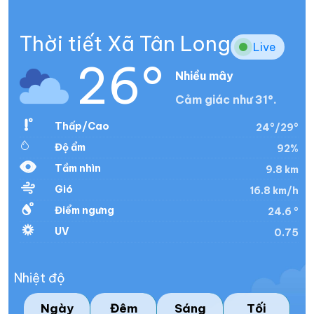
Thời tiết Xã Tân Long
Live
26°
Nhiều mây
Cảm giác như 31°.
Thấp/Cao
24°/29°
Độ ẩm
92%
Tầm nhìn
9.8 km
Gió
16.8 km/h
Điểm ngưng
24.6 °
UV
0.75
Nhiệt độ
Ngày
Đêm
Sáng
Tối