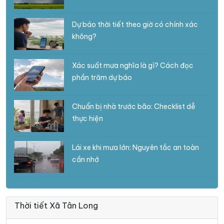
Dự báo thời tiết theo giờ có chính xác
không?
Xác suất mưa nghĩa là gì? Cách đọc
phần trăm dự báo
Chuẩn bị nhà trước bão: Checklist dễ
thực hiện
Lái xe khi mưa lớn: Nguyên tắc an toàn
cần nhớ
Thời tiết Xã Tân Long