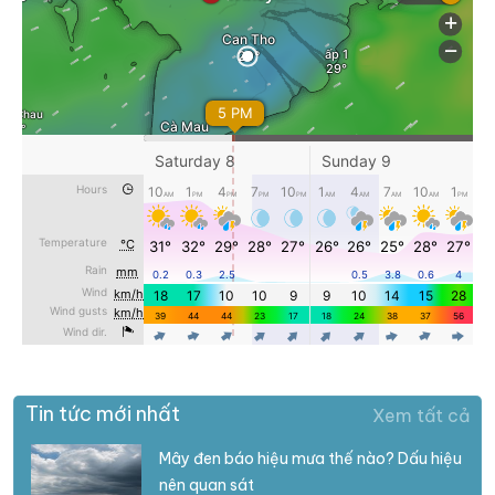
Tin tức mới nhất
Xem tất cả
Mây đen báo hiệu mưa thế nào? Dấu hiệu
nên quan sát