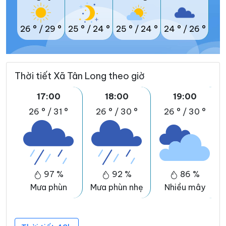
26 °
/
29 °
25 °
/
24 °
25 °
/
24 °
24 °
/
26 °
Thời tiết Xã Tân Long theo giờ
17:00
18:00
19:00
26 °
/
31 °
26 °
/
30 °
26 °
/
30 °
97 %
92 %
86 %
Mưa phùn
Mưa phùn nhẹ
Nhiều mây