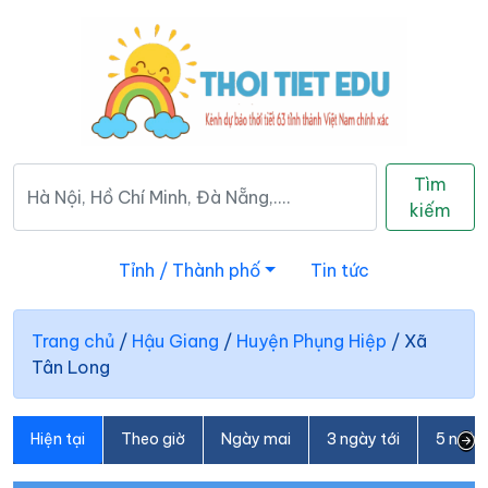
Tìm
kiếm
Tỉnh / Thành phố
Tin tức
Trang chủ
/
Hậu Giang
/
Huyện Phụng Hiệp
/
Xã
Tân Long
Hiện tại
Theo giờ
Ngày mai
3 ngày tới
5 ngày 