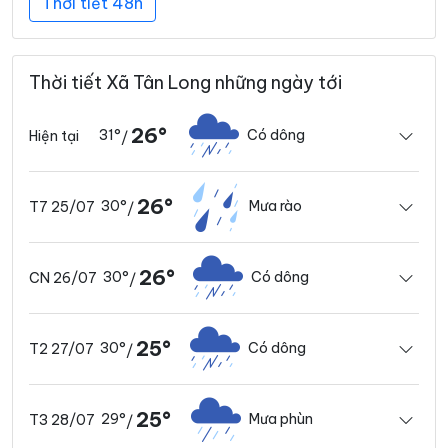
Thời tiết 48h
Thời tiết Xã Tân Long những ngày tới
26°
31°
Có dông
Hiện tại
/
26°
30°
Mưa rào
T7 25/07
/
26°
30°
Có dông
CN 26/07
/
25°
30°
Có dông
T2 27/07
/
25°
29°
Mưa phùn
T3 28/07
/