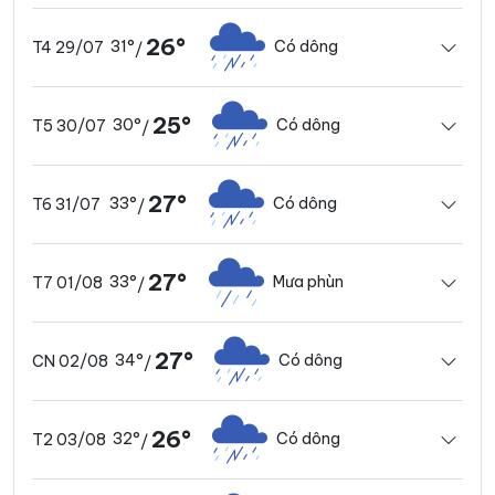
26°
31°
Có dông
T4 29/07
/
25°
30°
Có dông
T5 30/07
/
27°
33°
Có dông
T6 31/07
/
27°
33°
Mưa phùn
T7 01/08
/
27°
34°
Có dông
CN 02/08
/
26°
32°
Có dông
T2 03/08
/