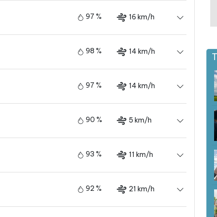
97 %
16 km/h
98 %
14 km/h
T
97 %
14 km/h
90 %
5 km/h
93 %
11 km/h
92 %
21 km/h