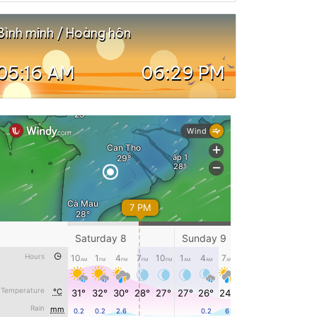
Bình minh / Hoàng hôn
05:16 AM
06:29 PM