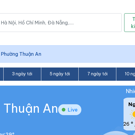
k
/
Phường Thuận An
3 ngày tới
5 ngày tới
7 ngày tới
10 ng
Nhi
g Thuận An
N
Live
26 °
hư 29°.