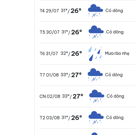
26°
31°
Có dông
T4 29/07
/
26°
31°
Có dông
T5 30/07
/
26°
32°
Mưa rào nhẹ
T6 31/07
/
27°
33°
Có dông
T7 01/08
/
27°
33°
Có dông
CN 02/08
/
26°
31°
Có dông
T2 03/08
/