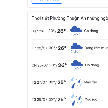
Thời tiết Phường Thuận An những ngà
26°
30°
Có dông
Hiện tại
/
26°
30°
Dông kèm mưa
T7 25/07
/
26°
30°
Có dông
CN 26/07
/
25°
30°
Mưa rào
T2 27/07
/
25°
29°
Mưa rào
T3 28/07
/