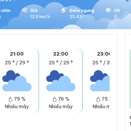
 nhìn
Gió
Điểm ngưng
UV
m
12.3 km/h
23.43 °
0
21:00
22:00
23:00
25 °
/
29 °
25 °
/
29 °
25 °
/
30 °
79 %
76 %
75 %
Nhiều mây
Nhiều mây
Nhiều mây