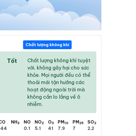
Chất lượng không khí
00:00
01:00
02:00
Tốt
Chất lượng không khí tuyệt
25 °
/
30 °
25 °
/
29 °
25 °
/
29 °
vời, không gây hại cho sức
khỏe. Mọi người đều có thể
thoải mái tận hưởng các
hoạt động ngoài trời mà
không cần lo lắng về ô
76 %
78 %
81 %
nhiễm.
Nhiều mây
Nhiều mây
Mây rải rác
CO
NH
NO
NO
O
PM
PM
SO
3
2
3
10
25
2
144
0.1
5.1
41
7.9
7
2.2