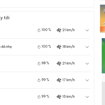
y tới
100 %
21 km/h
100 %
18 km/h
 đá nhẹ
98 %
21 km/h
99 %
17 km/h
99 %
15 km/h