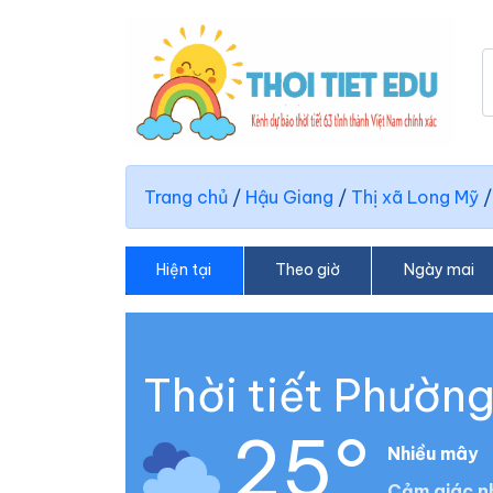
Trang chủ
/
Hậu Giang
/
Thị xã Long Mỹ
Hiện tại
Theo giờ
Ngày mai
Thời tiết Phườn
25°
Nhiều mây
Cảm giác n