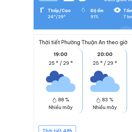
Thấp/Cao
Độ ẩm
Tầm
24°/29°
91%
7 k
Thời tiết Phường Thuận An theo giờ
19:00
20:00
25 °
/
29 °
25 °
/
29 °
88 %
83 %
Nhiều mây
Nhiều mây
Thời tiết 48h