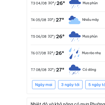
26°
30°
Mưa phùn
T3 04/08
/
27°
33°
Nhiều mây
T4 05/08
/
26°
32°
Mưa phùn
T5 06/08
/
26°
32°
Mưa rào nhẹ
T6 07/08
/
27°
32°
Có dông
T7 08/08
/
Ngày mai
3 ngày tới
5 ngày tớ
Nhiệt độ và khả năng có mưa Phường 