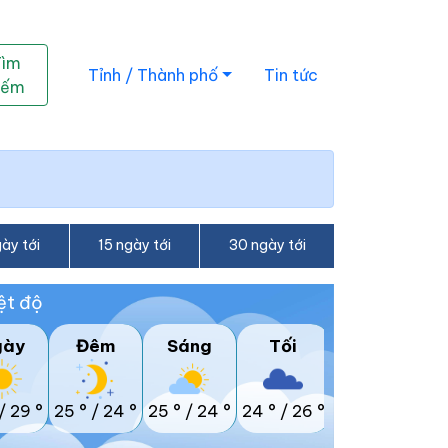
Tìm
Tỉnh / Thành phố
Tin tức
iếm
ày tới
15 ngày tới
30 ngày tới
ệt độ
gày
Đêm
Sáng
Tối
/
29 °
25 °
/
24 °
25 °
/
24 °
24 °
/
26 °