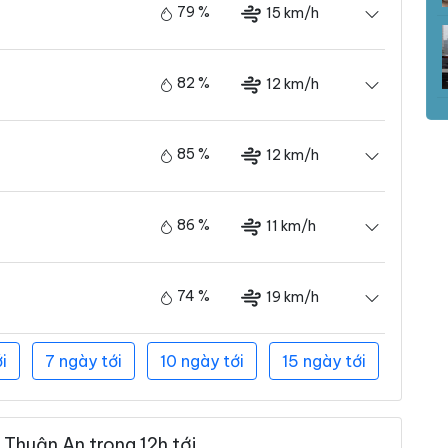
79 %
15 km/h
82 %
12 km/h
85 %
12 km/h
86 %
11 km/h
74 %
19 km/h
i
7 ngày tới
10 ngày tới
15 ngày tới
Thuận An trong 12h tới