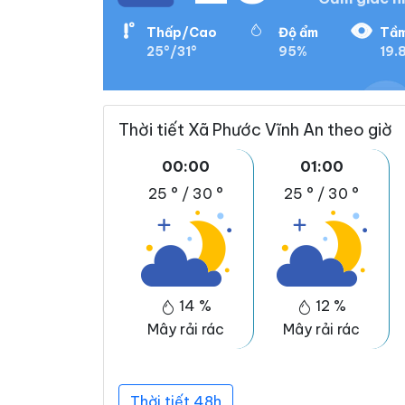
Thấp/Cao
Độ ẩm
Tầm
25°/31°
95%
19.
Thời tiết Xã Phước Vĩnh An theo giờ
00:00
01:00
25 °
/
30 °
25 °
/
30 °
14 %
12 %
Mây rải rác
Mây rải rác
Thời tiết 48h