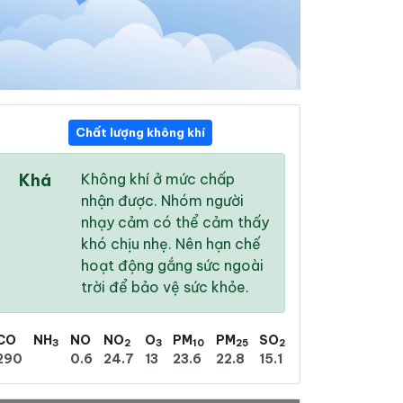
Chất lượng không khí
05:00
06:00
07:00
Khá
Không khí ở mức chấp
25 °
/
29 °
25 °
/
30 °
27 °
/
31 °
nhận được. Nhóm người
nhạy cảm có thể cảm thấy
khó chịu nhẹ. Nên hạn chế
hoạt động gắng sức ngoài
trời để bảo vệ sức khỏe.
9 %
12 %
16 %
Nhiều mây
Nhiều mây
Trời quang
CO
NH
NO
NO
O
PM
PM
SO
3
2
3
10
25
2
290
0.6
24.7
13
23.6
22.8
15.1