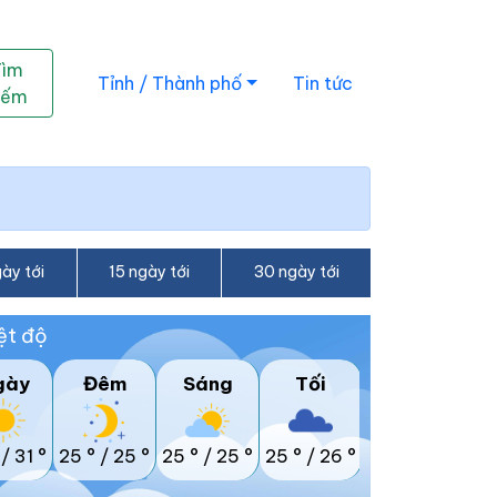
Tìm
Tỉnh / Thành phố
Tin tức
iếm
ày tới
15 ngày tới
30 ngày tới
ệt độ
gày
Đêm
Sáng
Tối
/
31 °
25 °
/
25 °
25 °
/
25 °
25 °
/
26 °