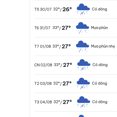
26°
32°
Có dông
T5 30/07
/
27°
33°
Mưa phùn
T6 31/07
/
27°
33°
Mưa phùn nhẹ
T7 01/08
/
27°
33°
Có dông
CN 02/08
/
27°
32°
Có dông
T2 03/08
/
27°
32°
Có dông
T3 04/08
/