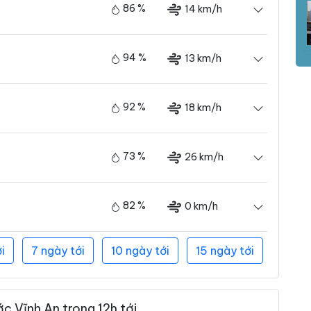
86 %
14 km/h
94 %
13 km/h
92 %
18 km/h
73 %
26 km/h
82 %
0 km/h
i
7 ngày tới
10 ngày tới
15 ngày tới
c Vĩnh An trong 12h tới