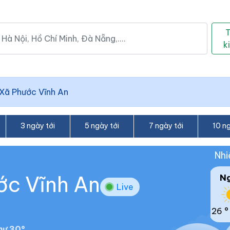
k
Xã Phước Vĩnh An
3 ngày tới
5 ngày tới
7 ngày tới
10 ng
Nhi
ớc Vĩnh An
N
Live
26 °
hư 30°.