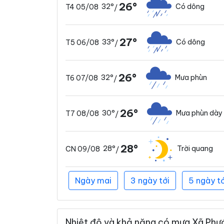
26°
32°
Có dông
T4 05/08
/
27°
33°
Có dông
T5 06/08
/
26°
32°
Mưa phùn
T6 07/08
/
26°
30°
Mưa phùn dày
T7 08/08
/
28°
28°
Trời quang
CN 09/08
/
Ngày mai
3 ngày tới
5 ngày tớ
Nhiệt độ và khả năng có mưa Xã Phướ