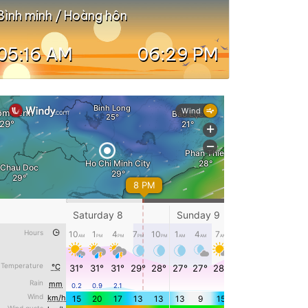
Bình minh / Hoàng hôn
05:16 AM
06:29 PM