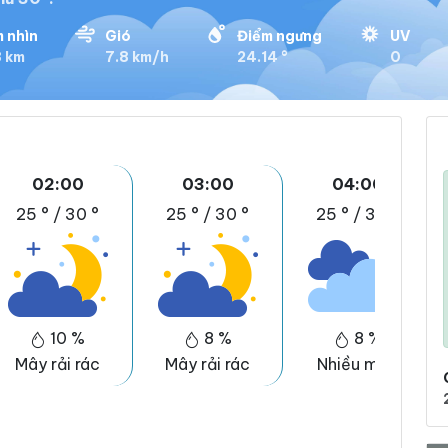
 nhìn
Gió
Điểm ngưng
UV
8 km
7.8 km/h
24.14 °
0
02:00
03:00
04:00
25 °
/
30 °
25 °
/
30 °
25 °
/
30 °
10 %
8 %
8 %
Mây rải rác
Mây rải rác
Nhiều mây