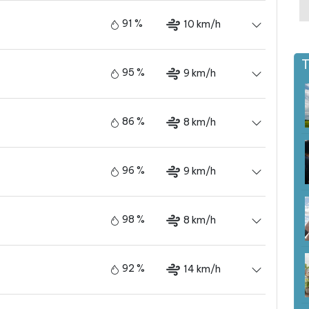
91 %
10 km/h
T
95 %
9 km/h
86 %
8 km/h
96 %
9 km/h
98 %
8 km/h
92 %
14 km/h