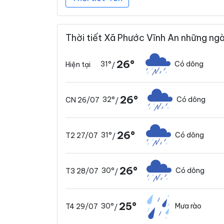
Thời tiết Xã Phước Vĩnh An những ngà
26°
31°
Có dông
Hiện tại
/
26°
32°
Có dông
CN 26/07
/
26°
31°
Có dông
T2 27/07
/
26°
30°
Có dông
T3 28/07
/
25°
30°
Mưa rào
T4 29/07
/