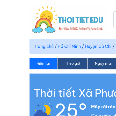
Trang chủ
/
Hồ Chí Minh
/
Huyện Củ Chi
/
Hiện tại
Theo giờ
Ngày mai
Thời tiết Xã Phư
25°
Mây rải rác
Cảm giác n