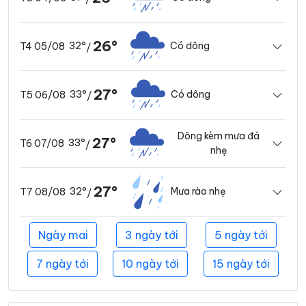
26°
32°
Có dông
T4 05/08
/
27°
33°
Có dông
T5 06/08
/
Dông kèm mưa đá
27°
33°
T6 07/08
/
nhẹ
27°
32°
Mưa rào nhẹ
T7 08/08
/
Ngày mai
3 ngày tới
5 ngày tới
7 ngày tới
10 ngày tới
15 ngày tới