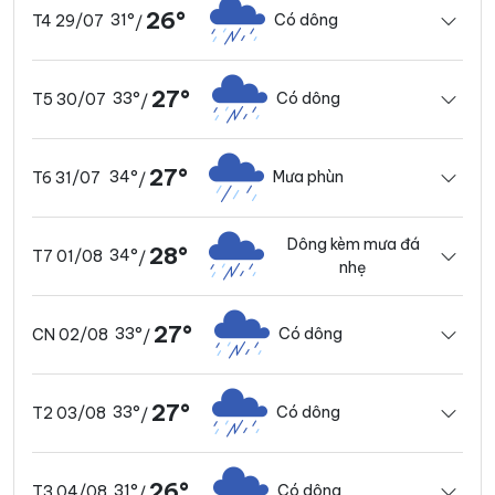
26°
31°
Có dông
T4 29/07
/
27°
33°
Có dông
T5 30/07
/
27°
34°
Mưa phùn
T6 31/07
/
Dông kèm mưa đá
28°
34°
T7 01/08
/
nhẹ
27°
33°
Có dông
CN 02/08
/
27°
33°
Có dông
T2 03/08
/
26°
31°
Có dông
T3 04/08
/