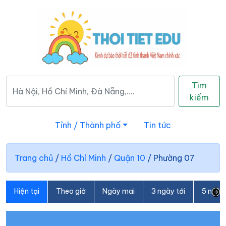
Tìm
kiếm
Tỉnh / Thành phố
Tin tức
Trang chủ
/
Hồ Chí Minh
/
Quận 10
/
Phường 07
Hiện tại
Theo giờ
Ngày mai
3 ngày tới
5 ngày 