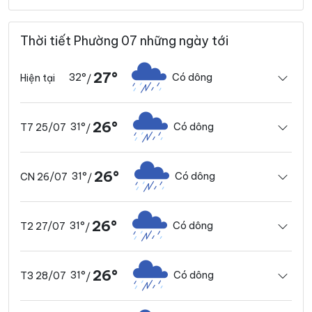
Thời tiết Phường 07 những ngày tới
27°
32°
Có dông
Hiện tại
/
26°
31°
Có dông
T7 25/07
/
26°
31°
Có dông
CN 26/07
/
26°
31°
Có dông
T2 27/07
/
26°
31°
Có dông
T3 28/07
/