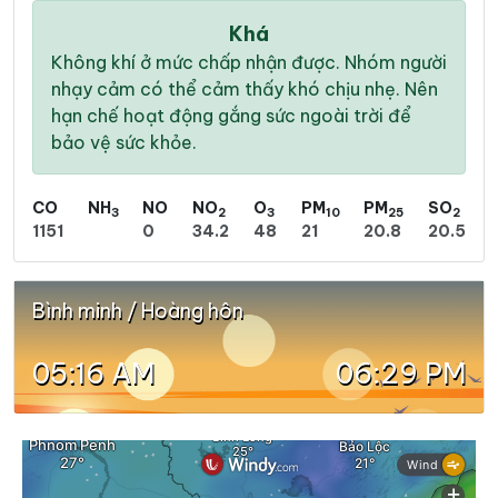
Khá
Không khí ở mức chấp nhận được. Nhóm người
nhạy cảm có thể cảm thấy khó chịu nhẹ. Nên
hạn chế hoạt động gắng sức ngoài trời để
bảo vệ sức khỏe.
CO
NH
NO
NO
O
PM
PM
SO
3
2
3
10
25
2
1151
0
34.2
48
21
20.8
20.5
Bình minh / Hoàng hôn
05:16 AM
06:29 PM