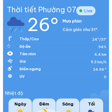
Thời tiết Phường 07
Live
26°
Mưa phùn
Cảm giác như 31°.
Thấp/Cao
24°/31°
Độ ẩm
94%
Tầm nhìn
4.4 km
Gió
9.3 km/h
Điểm ngưng
24.96 °
UV
0
Nhiệt độ
Ngày
Đêm
Sáng
Tối