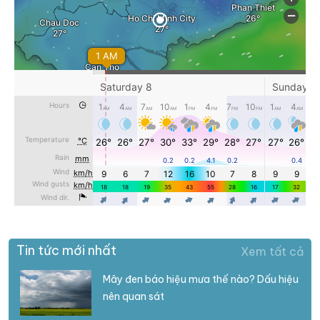
Tin tức mới nhất
Xem tất cả
Mây đen báo hiệu mưa thế nào? Dấu hiệu
nên quan sát