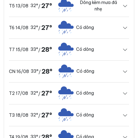
Dông kèm mưa đá
27°
32°
T5 13/08
/
nhẹ
27°
32°
Có dông
T6 14/08
/
28°
33°
Có dông
T7 15/08
/
28°
33°
Có dông
CN 16/08
/
27°
32°
Có dông
T2 17/08
/
27°
32°
Có dông
T3 18/08
/
28°
33°
Có dông
T4 19/08
/