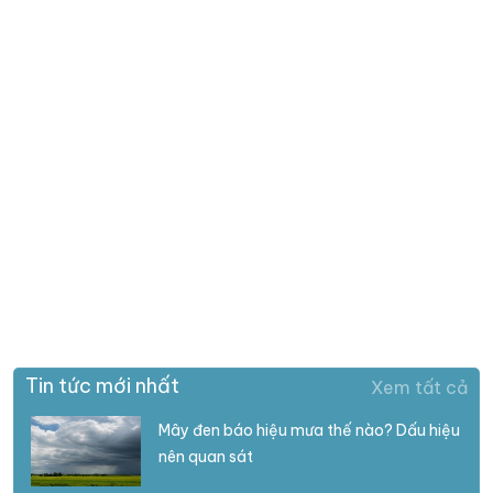
Tin tức mới nhất
Xem tất cả
Mây đen báo hiệu mưa thế nào? Dấu hiệu
nên quan sát