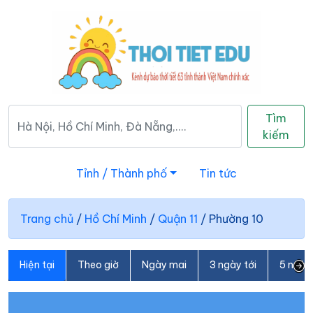
Tìm
kiếm
Tỉnh / Thành phố
Tin tức
Trang chủ
/
Hồ Chí Minh
/
Quận 11
/
Phường 10
Hiện tại
Theo giờ
Ngày mai
3 ngày tới
5 ngày 