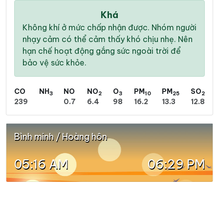
Khá
Không khí ở mức chấp nhận được. Nhóm người
nhạy cảm có thể cảm thấy khó chịu nhẹ. Nên
hạn chế hoạt động gắng sức ngoài trời để
bảo vệ sức khỏe.
CO
NH
NO
NO
O
PM
PM
SO
3
2
3
10
25
2
239
0.7
6.4
98
16.2
13.3
12.8
Bình minh / Hoàng hôn
05:16 AM
06:29 PM