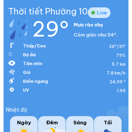
Thời tiết Phường 10
Live
29°
Mưa rào nhẹ
Cảm giác như 34°.
Thấp/Cao
26°/31°
Độ ẩm
79%
Tầm nhìn
5.7 km
Gió
7.8 km/h
Điểm ngưng
24.99 °
UV
1.95
Nhiệt độ
Ngày
Đêm
Sáng
Tối