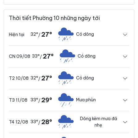
Thời tiết Phường 10 những ngày tới
27°
32°
Có dông
Hiện tại
/
27°
33°
Có dông
CN 09/08
/
27°
32°
Có dông
T2 10/08
/
29°
33°
Mưa phùn
T3 11/08
/
Dông kèm mưa đá
28°
33°
T4 12/08
/
nhẹ