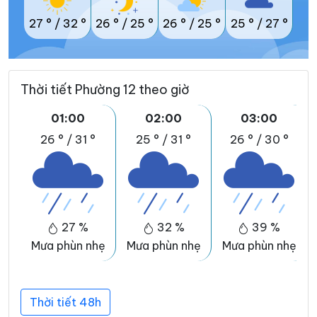
27 °
/
32 °
26 °
/
25 °
26 °
/
25 °
25 °
/
27 °
Thời tiết Phường 12 theo giờ
01:00
02:00
03:00
26 °
/
31 °
25 °
/
31 °
26 °
/
30 °
27 %
32 %
39 %
Mưa phùn nhẹ
Mưa phùn nhẹ
Mưa phùn nhẹ
Thời tiết 48h