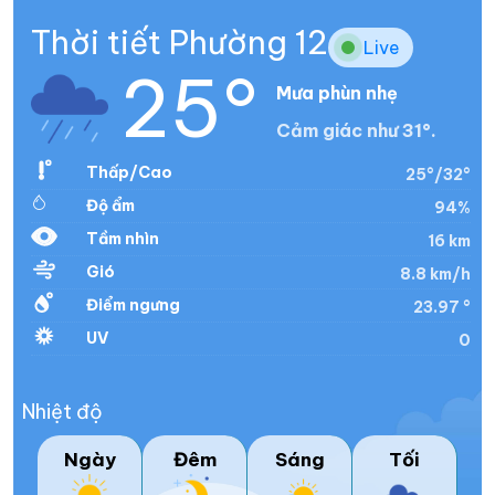
Thời tiết Phường 12
Live
25°
Mưa phùn nhẹ
Cảm giác như 31°.
Thấp/Cao
25°/32°
Độ ẩm
94%
Tầm nhìn
16 km
Gió
8.8 km/h
Điểm ngưng
23.97 °
UV
0
Nhiệt độ
Ngày
Đêm
Sáng
Tối