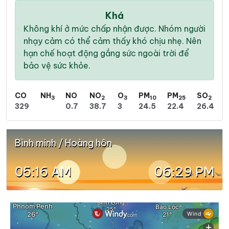
Khá
Không khí ở mức chấp nhận được. Nhóm người
nhạy cảm có thể cảm thấy khó chịu nhẹ. Nên
hạn chế hoạt động gắng sức ngoài trời để
bảo vệ sức khỏe.
CO
NH
NO
NO
O
PM
PM
SO
3
2
3
10
25
2
329
0.7
38.7
3
24.5
22.4
26.4
Bình minh / Hoàng hôn
05:16 AM
06:29 PM