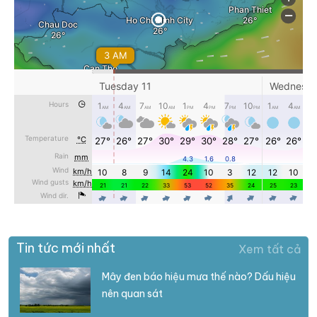
Tin tức mới nhất
Xem tất cả
Mây đen báo hiệu mưa thế nào? Dấu hiệu
nên quan sát