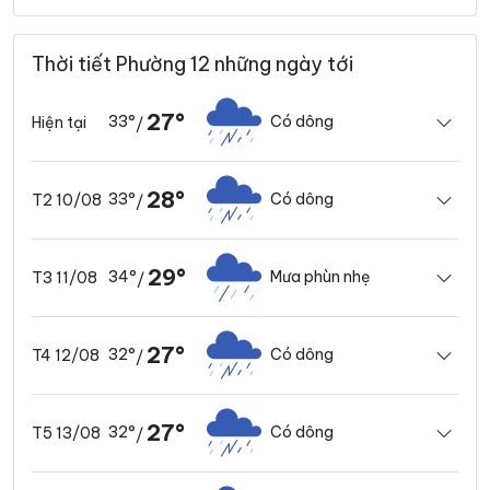
Thời tiết Phường 12 những ngày tới
27°
33°
Có dông
Hiện tại
/
28°
33°
Có dông
T2 10/08
/
29°
34°
Mưa phùn nhẹ
T3 11/08
/
27°
32°
Có dông
T4 12/08
/
27°
32°
Có dông
T5 13/08
/