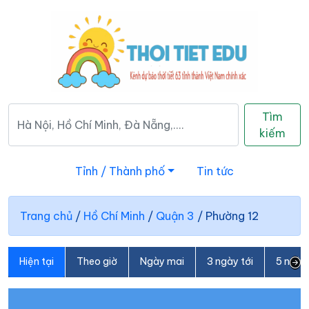
Tìm
kiếm
Tỉnh / Thành phố
Tin tức
Trang chủ
/
Hồ Chí Minh
/
Quận 3
/
Phường 12
Hiện tại
Theo giờ
Ngày mai
3 ngày tới
5 ngày 