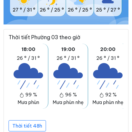
27 °
/
31 °
26 °
/
25 °
26 °
/
25 °
25 °
/
27 °
Thời tiết Phường 03 theo giờ
18:00
19:00
20:00
26 °
/
31 °
26 °
/
31 °
26 °
/
31 °
99 %
96 %
92 %
Mưa phùn
Mưa phùn nhẹ
Mưa phùn nhẹ
Thời tiết 48h