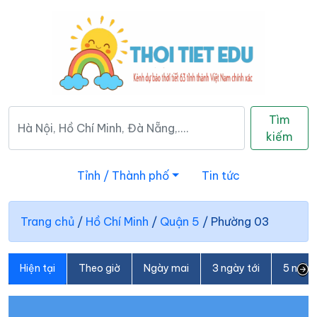
Tìm
kiếm
Tỉnh / Thành phố
Tin tức
Trang chủ
/
Hồ Chí Minh
/
Quận 5
/
Phường 03
Hiện tại
Theo giờ
Ngày mai
3 ngày tới
5 ngày 