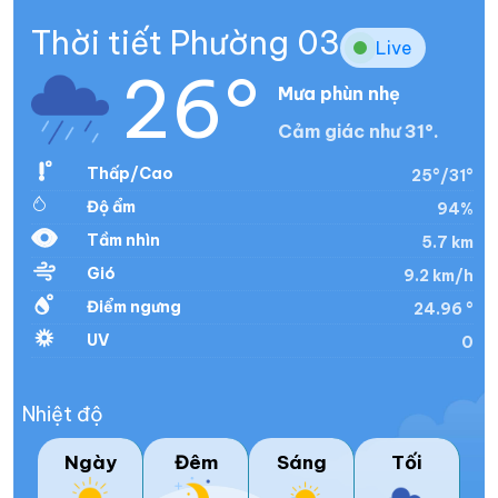
Thời tiết Phường 03
Live
26°
Mưa phùn nhẹ
Cảm giác như 31°.
Thấp/Cao
25°/31°
Độ ẩm
94%
Tầm nhìn
5.7 km
Gió
9.2 km/h
Điểm ngưng
24.96 °
UV
0
Nhiệt độ
Ngày
Đêm
Sáng
Tối