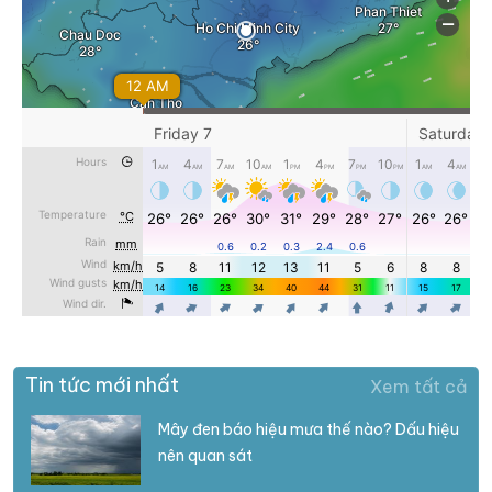
Tin tức mới nhất
Xem tất cả
Mây đen báo hiệu mưa thế nào? Dấu hiệu
nên quan sát