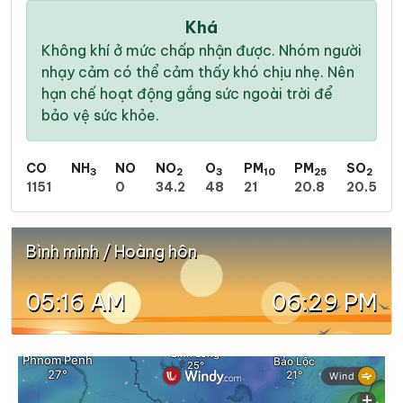
Khá
Không khí ở mức chấp nhận được. Nhóm người
nhạy cảm có thể cảm thấy khó chịu nhẹ. Nên
hạn chế hoạt động gắng sức ngoài trời để
bảo vệ sức khỏe.
CO
NH
NO
NO
O
PM
PM
SO
3
2
3
10
25
2
1151
0
34.2
48
21
20.8
20.5
Bình minh / Hoàng hôn
05:16 AM
06:29 PM