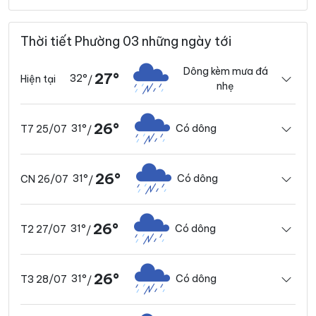
Thời tiết Phường 03 những ngày tới
Dông kèm mưa đá
27°
32°
Hiện tại
/
nhẹ
26°
31°
Có dông
T7 25/07
/
26°
31°
Có dông
CN 26/07
/
26°
31°
Có dông
T2 27/07
/
26°
31°
Có dông
T3 28/07
/