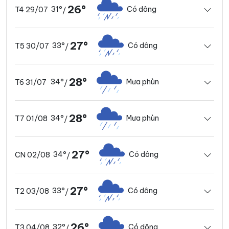
26°
31°
Có dông
T4 29/07
/
27°
33°
Có dông
T5 30/07
/
28°
34°
Mưa phùn
T6 31/07
/
28°
34°
Mưa phùn
T7 01/08
/
27°
34°
Có dông
CN 02/08
/
27°
33°
Có dông
T2 03/08
/
26°
32°
Có dông
T3 04/08
/