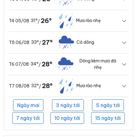
26°
31°
Mưa rào nhẹ
T4 05/08
/
27°
33°
Có dông
T5 06/08
/
Dông kèm mưa đá
28°
34°
T6 07/08
/
nhẹ
28°
32°
Mưa rào nhẹ
T7 08/08
/
Ngày mai
3 ngày tới
5 ngày tới
7 ngày tới
10 ngày tới
15 ngày tới