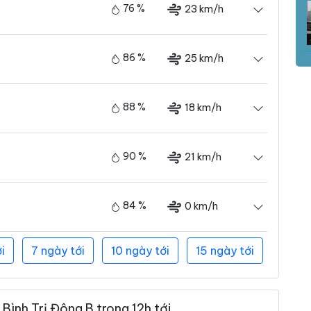
76 %
23 km/h
86 %
25 km/h
88 %
18 km/h
90 %
21 km/h
84 %
0 km/h
i
7 ngày tới
10 ngày tới
15 ngày tới
ình Trị Đông B trong 12h tới