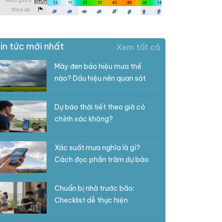
in tức mới nhất
Xem tất cả
Mây đen báo hiệu mưa thế
nào? Dấu hiệu nên quan sát
Dự báo thời tiết theo giờ có
chính xác không?
Xác suất mưa nghĩa là gì?
Cách đọc phần trăm dự báo
Chuẩn bị nhà trước bão:
Checklist dễ thực hiện