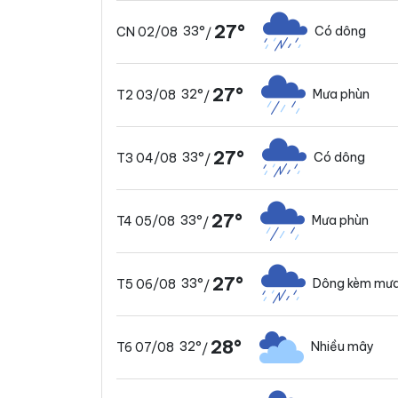
27°
33°
Có dông
CN 02/08
/
27°
32°
Mưa phùn
T2 03/08
/
27°
33°
Có dông
T3 04/08
/
27°
33°
Mưa phùn
T4 05/08
/
27°
33°
Dông kèm mưa
T5 06/08
/
28°
32°
Nhiều mây
T6 07/08
/