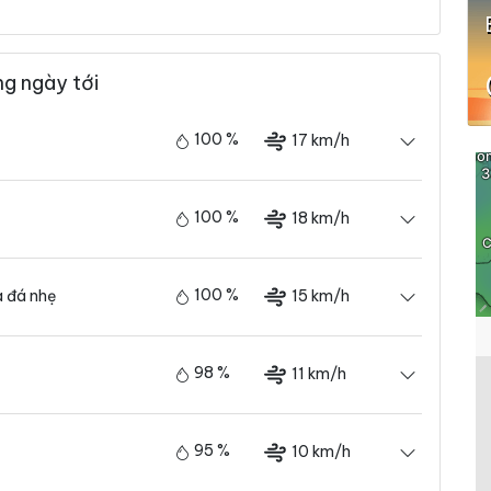
ng ngày tới
100 %
17 km/h
100 %
18 km/h
100 %
15 km/h
 đá nhẹ
98 %
11 km/h
95 %
10 km/h