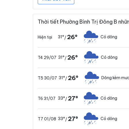
Thời tiết Phường Bình Trị Đông B nhữ
26°
31°
Có dông
Hiện tại
/
26°
31°
Có dông
T4 29/07
/
26°
31°
Dông kèm mưa
T5 30/07
/
27°
33°
Có dông
T6 31/07
/
27°
33°
Có dông
T7 01/08
/