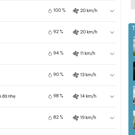
100 %
20 km/h
T
92 %
20 km/h
94 %
11 km/h
90 %
13 km/h
98 %
14 km/h
 đá nhẹ
82 %
19 km/h