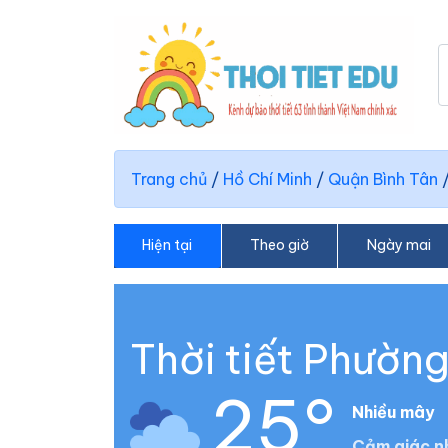
Trang chủ
/
Hồ Chí Minh
/
Quận Bình Tân
Hiện tại
Theo giờ
Ngày mai
Thời tiết Phường
25°
Nhiều mây
Cảm giác n