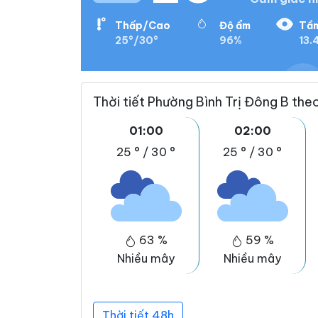
Thấp/Cao
Độ ẩm
Tầm
25°/30°
96%
13.
Thời tiết Phường Bình Trị Đông B the
01:00
02:00
25 °
/
30 °
25 °
/
30 °
63 %
59 %
Nhiều mây
Nhiều mây
Thời tiết 48h