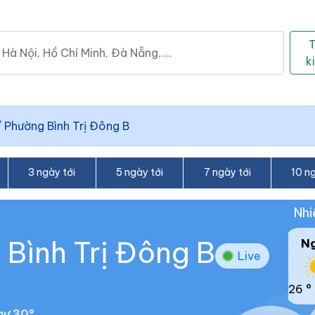
k
/
Phường Bình Trị Đông B
3 ngày tới
5 ngày tới
7 ngày tới
10 ng
Nhi
 Bình Trị Đông B
N
Live
26 °
hư 30°.