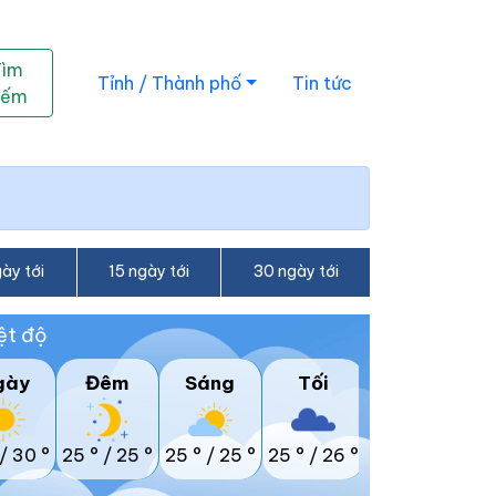
Tìm
Tỉnh / Thành phố
Tin tức
iếm
ày tới
15 ngày tới
30 ngày tới
ệt độ
gày
Đêm
Sáng
Tối
/
30 °
25 °
/
25 °
25 °
/
25 °
25 °
/
26 °