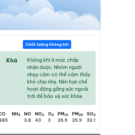
Chất lượng không khí
06:00
07:00
08:00
Khá
Không khí ở mức chấp
25 °
/
29 °
26 °
/
30 °
27 °
/
31 °
nhận được. Nhóm người
nhạy cảm có thể cảm thấy
khó chịu nhẹ. Nên hạn chế
hoạt động gắng sức ngoài
trời để bảo vệ sức khỏe.
45 %
43 %
44 %
Nhiều mây
Nhiều mây
Nhiều mây
CO
NH
NO
NO
O
PM
PM
SO
3
2
3
10
25
2
485
3.8
43
3
26.9
25.9
32.1