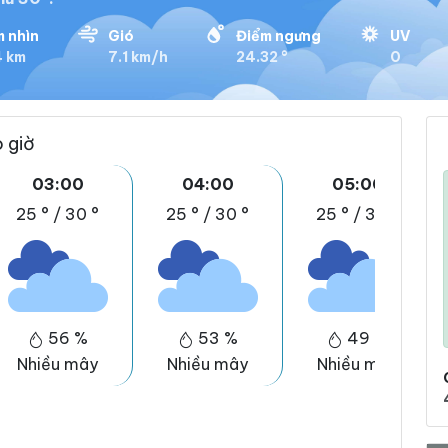
 nhìn
Gió
Điểm ngưng
UV
4 km
7.1 km/h
24.32 °
0
o giờ
03:00
04:00
05:00
25 °
/
30 °
25 °
/
30 °
25 °
/
30 °
56 %
53 %
49 %
Nhiều mây
Nhiều mây
Nhiều mây