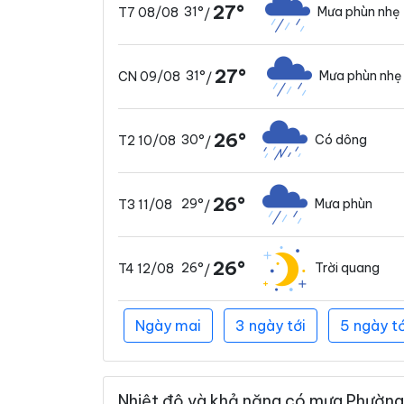
27°
31°
Mưa phùn nhẹ
T7 08/08
/
27°
31°
Mưa phùn nhẹ
CN 09/08
/
26°
30°
Có dông
T2 10/08
/
26°
29°
Mưa phùn
T3 11/08
/
26°
26°
Trời quang
T4 12/08
/
Ngày mai
3 ngày tới
5 ngày tớ
Nhiệt độ và khả năng có mưa Phường B