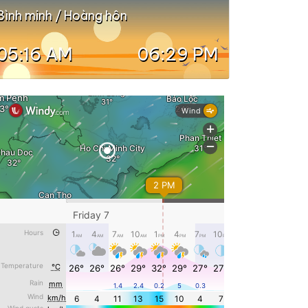
Bình minh / Hoàng hôn
05:16 AM
06:29 PM