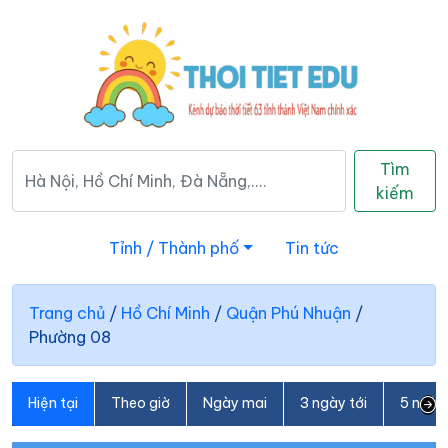
Tìm
kiếm
Tỉnh / Thành phố
Tin tức
Trang chủ
/
Hồ Chí Minh
/
Quận Phú Nhuận
/
Phường 08
Hiện tại
Theo giờ
Ngày mai
3 ngày tới
5 ngày 