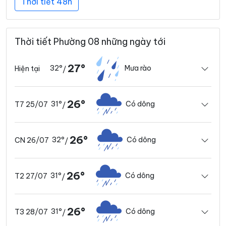
Thời tiết 48h
Thời tiết Phường 08 những ngày tới
27°
32°
Mưa rào
Hiện tại
/
26°
31°
Có dông
T7 25/07
/
26°
32°
Có dông
CN 26/07
/
26°
31°
Có dông
T2 27/07
/
26°
31°
Có dông
T3 28/07
/