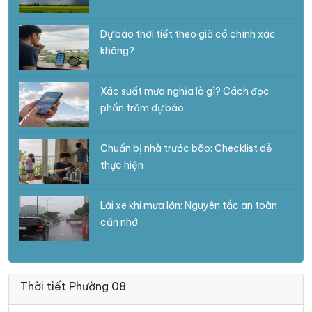
Dự báo thời tiết theo giờ có chính xác
không?
Xác suất mưa nghĩa là gì? Cách đọc
phần trăm dự báo
Chuẩn bị nhà trước bão: Checklist dễ
thực hiện
Lái xe khi mưa lớn: Nguyên tắc an toàn
cần nhớ
Thời tiết Phường 08