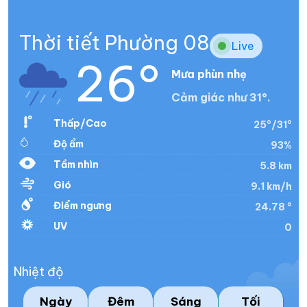
Thời tiết Phường 08
Live
26°
Mưa phùn nhẹ
Cảm giác như 31°.
Thấp/Cao
25°/31°
Độ ẩm
93%
Tầm nhìn
5.8 km
Gió
9.1 km/h
Điểm ngưng
24.78 °
UV
0
Nhiệt độ
Ngày
Đêm
Sáng
Tối