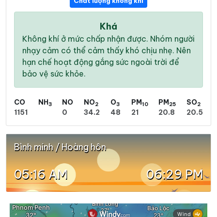
Chất lượng không khí
Khá
Không khí ở mức chấp nhận được. Nhóm người
nhạy cảm có thể cảm thấy khó chịu nhẹ. Nên
hạn chế hoạt động gắng sức ngoài trời để
bảo vệ sức khỏe.
CO
NH
NO
NO
O
PM
PM
SO
3
2
3
10
25
2
1151
0
34.2
48
21
20.8
20.5
Bình minh / Hoàng hôn
05:16 AM
06:29 PM