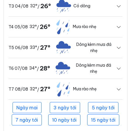
26°
32°
Có dông
T3 04/08
/
26°
32°
Mưa rào nhẹ
T4 05/08
/
Dông kèm mưa đá
27°
33°
T5 06/08
/
nhẹ
Dông kèm mưa đá
28°
34°
T6 07/08
/
nhẹ
27°
32°
Mưa rào nhẹ
T7 08/08
/
Ngày mai
3 ngày tới
5 ngày tới
7 ngày tới
10 ngày tới
15 ngày tới