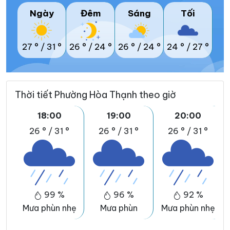
Ngày
Đêm
Sáng
Tối
27 °
/
31 °
26 °
/
24 °
26 °
/
24 °
24 °
/
27 °
Thời tiết Phường Hòa Thạnh theo giờ
18:00
19:00
20:00
26 °
/
31 °
26 °
/
31 °
26 °
/
31 °
99 %
96 %
92 %
Mưa phùn nhẹ
Mưa phùn
Mưa phùn nhẹ