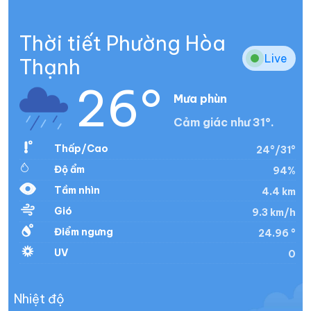
Thời tiết Phường Hòa
Live
Thạnh
26°
Mưa phùn
Cảm giác như 31°.
Thấp/Cao
24°/31°
Độ ẩm
94%
Tầm nhìn
4.4 km
Gió
9.3 km/h
Điểm ngưng
24.96 °
UV
0
Nhiệt độ