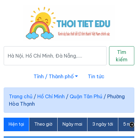
Tìm
kiếm
Tỉnh / Thành phố
Tin tức
Trang chủ
/
Hồ Chí Minh
/
Quận Tân Phú
/
Phường
Hòa Thạnh
Hiện tại
Theo giờ
Ngày mai
3 ngày tới
5 ngày 