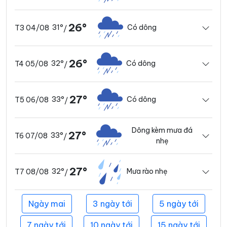
26°
31°
Có dông
T3 04/08
/
26°
32°
Có dông
T4 05/08
/
27°
33°
Có dông
T5 06/08
/
Dông kèm mưa đá
27°
33°
T6 07/08
/
nhẹ
27°
32°
Mưa rào nhẹ
T7 08/08
/
Ngày mai
3 ngày tới
5 ngày tới
7 ngày tới
10 ngày tới
15 ngày tới