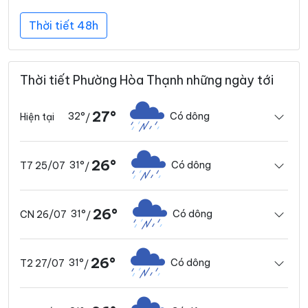
Thời tiết 48h
Thời tiết Phường Hòa Thạnh những ngày tới
27°
32°
Có dông
Hiện tại
/
26°
31°
Có dông
T7 25/07
/
26°
31°
Có dông
CN 26/07
/
26°
31°
Có dông
T2 27/07
/