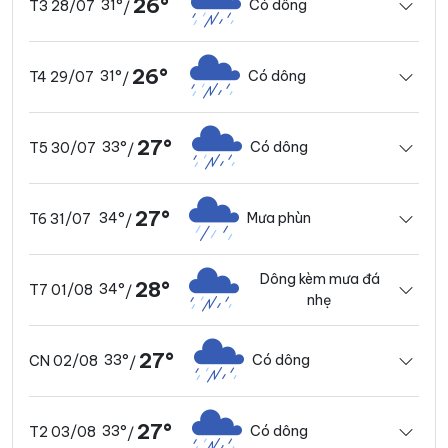
26°
31°
Có dông
T3 28/07
/
26°
31°
Có dông
T4 29/07
/
27°
33°
Có dông
T5 30/07
/
27°
34°
Mưa phùn
T6 31/07
/
Dông kèm mưa đá
28°
34°
T7 01/08
/
nhẹ
27°
33°
Có dông
CN 02/08
/
27°
33°
Có dông
T2 03/08
/