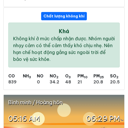
Chất lượng không khí
Khá
Không khí ở mức chấp nhận được. Nhóm người
nhạy cảm có thể cảm thấy khó chịu nhẹ. Nên
hạn chế hoạt động gắng sức ngoài trời để
bảo vệ sức khỏe.
CO
NH
NO
NO
O
PM
PM
SO
3
2
3
10
25
2
839
0
34.2
48
21
20.8
20.5
Bình minh / Hoàng hôn
05:16 AM
06:29 PM