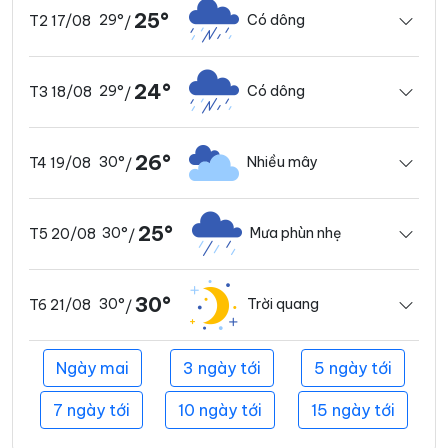
25°
29°
Có dông
T2 17/08
/
24°
29°
Có dông
T3 18/08
/
26°
30°
Nhiều mây
T4 19/08
/
25°
30°
Mưa phùn nhẹ
T5 20/08
/
30°
30°
Trời quang
T6 21/08
/
Ngày mai
3 ngày tới
5 ngày tới
7 ngày tới
10 ngày tới
15 ngày tới