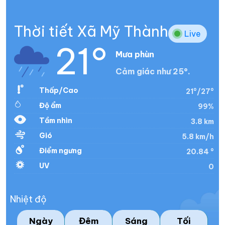
Thời tiết Xã Mỹ Thành
Live
21°
Mưa phùn
Cảm giác như 25°.
Thấp/Cao
21°/27°
Độ ẩm
99%
Tầm nhìn
3.8 km
Gió
5.8 km/h
Điểm ngưng
20.84 °
UV
0
Nhiệt độ
Ngày
Đêm
Sáng
Tối