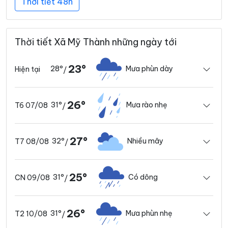
Thời tiết 48h
Thời tiết Xã Mỹ Thành những ngày tới
23°
28°
Mưa phùn dày
Hiện tại
/
26°
31°
Mưa rào nhẹ
T6 07/08
/
27°
32°
Nhiều mây
T7 08/08
/
25°
31°
Có dông
CN 09/08
/
26°
31°
Mưa phùn nhẹ
T2 10/08
/