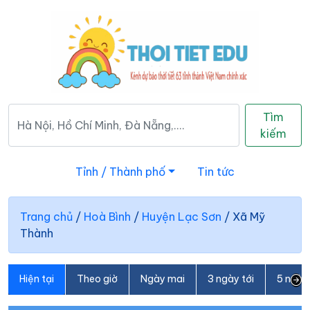
Tìm
kiếm
Tỉnh / Thành phố
Tin tức
Trang chủ
/
Hoà Bình
/
Huyện Lạc Sơn
/
Xã Mỹ
Thành
Hiện tại
Theo giờ
Ngày mai
3 ngày tới
5 ngày 