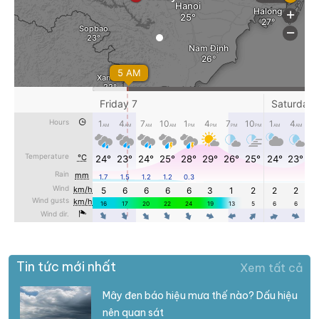
Tin tức mới nhất
Xem tất cả
Mây đen báo hiệu mưa thế nào? Dấu hiệu
nên quan sát