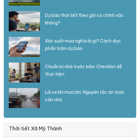
Dự báo thời tiết theo giờ có chính xác
không?
Xác suất mưa nghĩa là gì? Cách đọc
phần trăm dự báo
Chuẩn bị nhà trước bão: Checklist dễ
thực hiện
Lái xe khi mưa lớn: Nguyên tắc an toàn
cần nhớ
Thời tiết Xã Mỹ Thành