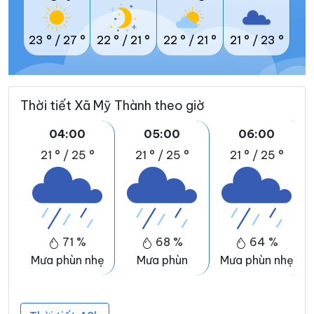
23 °
/
27 °
22 °
/
21 °
22 °
/
21 °
21 °
/
23 °
Thời tiết Xã Mỹ Thành theo giờ
04:00
05:00
06:00
21 °
/
25 °
21 °
/
25 °
21 °
/
25 °
71 %
68 %
64 %
Mưa phùn nhẹ
Mưa phùn
Mưa phùn nhẹ