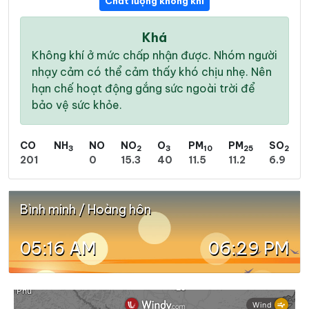
Chất lượng không khí
Khá
Không khí ở mức chấp nhận được. Nhóm người
nhạy cảm có thể cảm thấy khó chịu nhẹ. Nên
hạn chế hoạt động gắng sức ngoài trời để
bảo vệ sức khỏe.
CO
NH
NO
NO
O
PM
PM
SO
3
2
3
10
25
2
201
0
15.3
40
11.5
11.2
6.9
Bình minh / Hoàng hôn
05:16 AM
06:29 PM