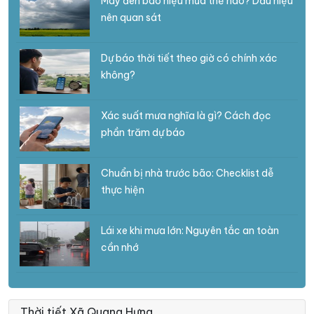
Mây đen báo hiệu mưa thế nào? Dấu hiệu
nên quan sát
Dự báo thời tiết theo giờ có chính xác
không?
Xác suất mưa nghĩa là gì? Cách đọc
phần trăm dự báo
Chuẩn bị nhà trước bão: Checklist dễ
thực hiện
Lái xe khi mưa lớn: Nguyên tắc an toàn
cần nhớ
Thời tiết Xã Quang Hưng