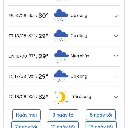
30°
38°
Có dông
T6 14/08
/
29°
37°
Có dông
T7 15/08
/
29°
37°
Mưa phùn
CN 16/08
/
29°
35°
Có dông
T2 17/08
/
32°
32°
Trời quang
T3 18/08
/
Ngày mai
3 ngày tới
5 ngày tới
7 ngày tới
10 ngày tới
15 ngày tới