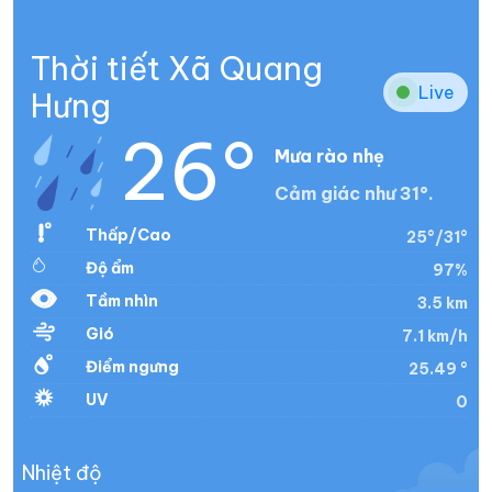
Thời tiết Xã Quang
Live
Hưng
26°
Mưa rào nhẹ
Cảm giác như 31°.
Thấp/Cao
25°/31°
Độ ẩm
97%
Tầm nhìn
3.5 km
Gió
7.1 km/h
Điểm ngưng
25.49 °
UV
0
Nhiệt độ