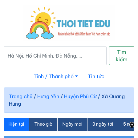
Tìm
kiếm
Tỉnh / Thành phố
Tin tức
Trang chủ
/
Hưng Yên
/
Huyện Phù Cừ
/
Xã Quang
Hưng
Hiện tại
Theo giờ
Ngày mai
3 ngày tới
5 ngày 