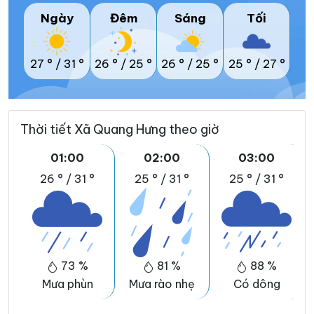
Ngày
Đêm
Sáng
Tối
27 °
/
31 °
26 °
/
25 °
26 °
/
25 °
25 °
/
27 °
Thời tiết Xã Quang Hưng theo giờ
01:00
02:00
03:00
26 °
/
31 °
25 °
/
31 °
25 °
/
31 °
73 %
81 %
88 %
Mưa phùn
Mưa rào nhẹ
Có dông