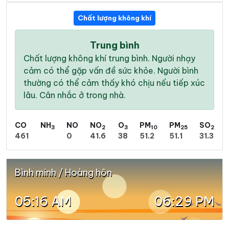
Chất lượng không khí
Trung bình
Chất lượng không khí trung bình. Người nhạy
cảm có thể gặp vấn đề sức khỏe. Người bình
thường có thể cảm thấy khó chịu nếu tiếp xúc
lâu. Cân nhắc ở trong nhà.
CO
NH
NO
NO
O
PM
PM
SO
3
2
3
10
25
2
461
0
41.6
38
51.2
51.1
31.3
Bình minh / Hoàng hôn
05:16 AM
06:29 PM