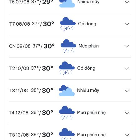
29°
37°
Nhiều mây
T6 07/08
/
30°
37°
Có dông
T7 08/08
/
30°
37°
Mưa phùn
CN 09/08
/
30°
37°
Có dông
T2 10/08
/
30°
38°
Nhiều mây
T3 11/08
/
30°
38°
Mưa phùn nhẹ
T4 12/08
/
30°
38°
Mưa phùn nhẹ
T5 13/08
/