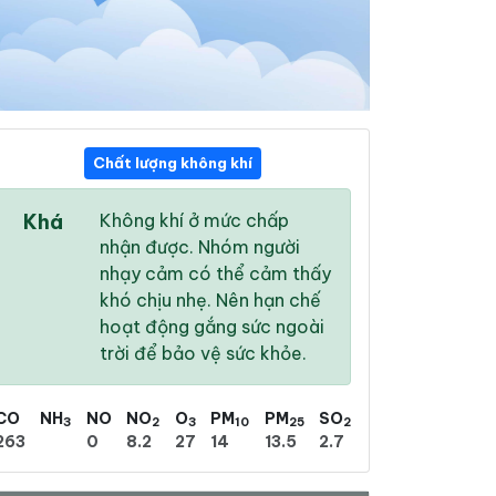
Chất lượng không khí
11:00
12:00
13:00
Khá
Không khí ở mức chấp
31 °
/
37 °
30 °
/
34 °
31 °
/
36 °
nhận được. Nhóm người
nhạy cảm có thể cảm thấy
khó chịu nhẹ. Nên hạn chế
hoạt động gắng sức ngoài
trời để bảo vệ sức khỏe.
44 %
68 %
86 %
Mưa phùn dày
Nhiều mây
Mưa phùn
CO
NH
NO
NO
O
PM
PM
SO
3
2
3
10
25
2
263
0
8.2
27
14
13.5
2.7