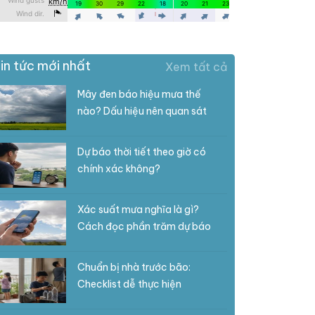
in tức mới nhất
Xem tất cả
Mây đen báo hiệu mưa thế
nào? Dấu hiệu nên quan sát
Dự báo thời tiết theo giờ có
chính xác không?
Xác suất mưa nghĩa là gì?
Cách đọc phần trăm dự báo
Chuẩn bị nhà trước bão:
Checklist dễ thực hiện