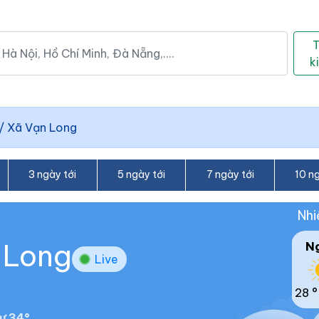
k
/
Xã Vạn Long
3 ngày tới
5 ngày tới
7 ngày tới
10 ng
Nhi
n Long
N
Live
28 °
ư 34°.