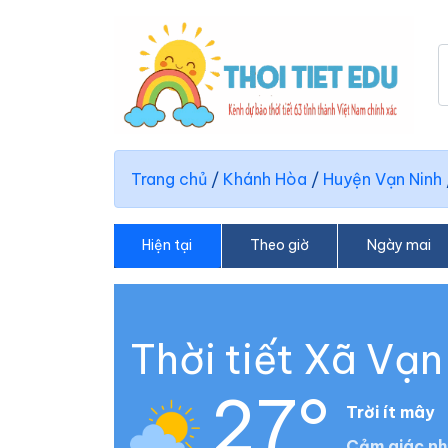
Trang chủ
/
Khánh Hòa
/
Huyện Vạn Ninh
Hiện tại
Theo giờ
Ngày mai
Thời tiết Xã Vạ
27°
Trời ít mây
Cảm giác nh