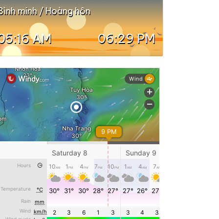
Bình minh / Hoàng hôn
05:16 AM
06:29 PM