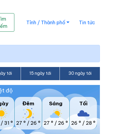
Tìm
Tỉnh / Thành phố
Tin tức
iếm
ày tới
15 ngày tới
30 ngày tới
ệt độ
gày
Đêm
Sáng
Tối
/
31 °
27 °
/
26 °
27 °
/
26 °
26 °
/
28 °