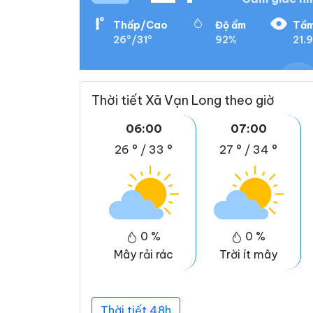
Thấp/Cao
Độ ẩm
Tầm
26°/31°
92%
21.
Thời tiết Xã Vạn Long theo giờ
06:00
07:00
26 °
/
33 °
27 °
/
34 °
0 %
0 %
Mây rải rác
Trời ít mây
Thời tiết 48h