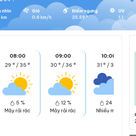
 nhìn
Gió
Điểm ngưng
UV
9 km
0.6 km/h
25.59 °
1.1
08:00
09:00
10:00
29 °
/
35 °
30 °
/
36 °
31 °
/
38 °
5 %
12 %
24 %
Mây rải rác
Mây rải rác
Nhiều mây