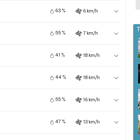
63 %
6 km/h
T
55 %
7 km/h
41 %
18 km/h
44 %
18 km/h
55 %
16 km/h
47 %
13 km/h