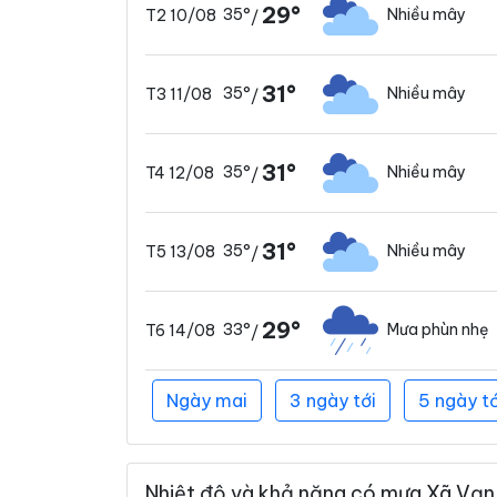
29°
35°
Nhiều mây
T2 10/08
/
31°
35°
Nhiều mây
T3 11/08
/
31°
35°
Nhiều mây
T4 12/08
/
31°
35°
Nhiều mây
T5 13/08
/
29°
33°
Mưa phùn nhẹ
T6 14/08
/
Ngày mai
3 ngày tới
5 ngày tớ
Nhiệt độ và khả năng có mưa Xã Vạn 