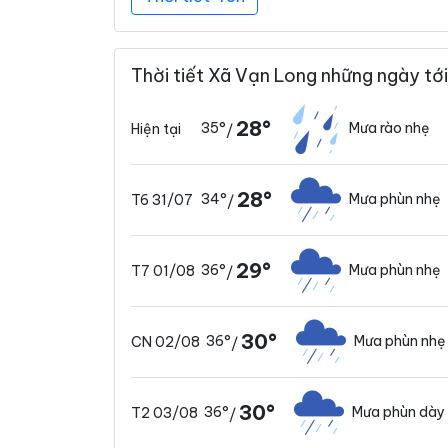
Thời tiết Xã Vạn Long những ngày tới
28°
35°
Mưa rào nhẹ
Hiện tại
/
28°
34°
Mưa phùn nhẹ
T6 31/07
/
29°
36°
Mưa phùn nhẹ
T7 01/08
/
30°
36°
Mưa phùn nhẹ
CN 02/08
/
30°
36°
Mưa phùn dày
T2 03/08
/